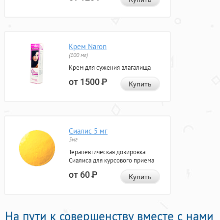
Крем Naron
(100 мг)
Крем для сужения влагалища
от 1500
Р
Купить
Сиалис 5 мг
5мг
Терапевтическая дозировка
Сиалиса для курсового приема
от 60
Р
Купить
На пути к совершенству вместе с нами