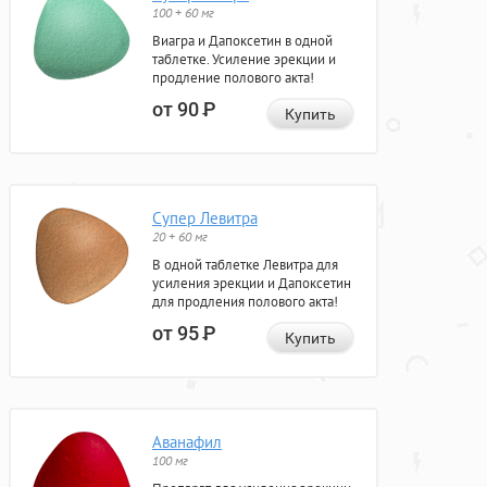
100 + 60 мг
Виагра и Дапоксетин в одной
таблетке. Усиление эрекции и
продление полового акта!
от 90
Р
Купить
Супер Левитра
20 + 60 мг
В одной таблетке Левитра для
усиления эрекции и Дапоксетин
для продления полового акта!
от 95
Р
Купить
Аванафил
100 мг