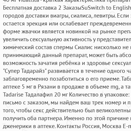
Бесплатная доставка 2 ЗаказыSuSwitch to Englis
городов доставки виагры, сиалиса, левитры. Если
остается эрекция или ослабевает преждевременн
форме жвачки является новинкой на рынке преп
увеличить сексуальную активность у представител
химический состав спермы Сиалис нисколько не в
принимающий данный препарат, может быть абсо
возможность зачатия ребёнка и здоровье сексуал
"Супер Тадарайз" развивается в течение одного ч
заблаговременно позаботиться о его приеме. Таб
аптеке 5 мг в Рязани в продаже в объеме mg, а та
Tadarise Тадалафил 20 мг Количество в упаковке:
письмо с заказом, мы найдем ваш трек номер и п
того, чтобы секс действительно был великолепн
получить оба партнера. Именно по этой причине 
дженерики в аптеке. Контакты Россия, Москва E-m