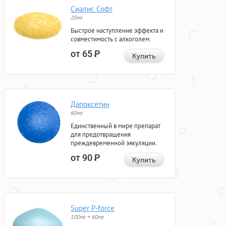
Сиалис Софт
20мг
Быстрое наступление эффекта и
совместимость с алкоголем.
от 65
Р
Купить
Дапоксетин
60мг
Единственный в мире препарат
для предотвращения
преждевременной эякуляции.
от 90
Р
Купить
Super P-force
100мг + 60мг