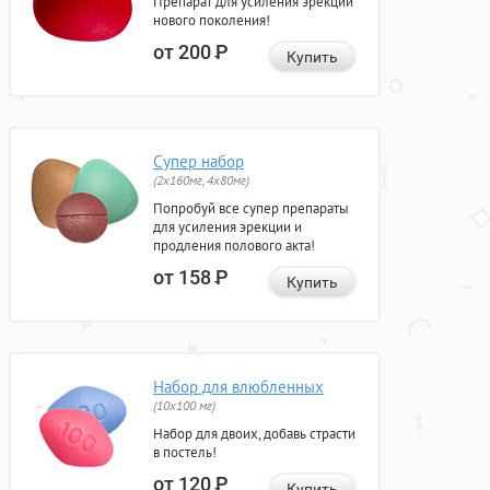
Препарат для усиления эрекции
нового поколения!
от 200
Р
Купить
Супер набор
(2х160мг, 4х80мг)
Попробуй все супер препараты
для усиления эрекции и
продления полового акта!
от 158
Р
Купить
Набор для влюбленных
(10х100 мг)
Набор для двоих, добавь страсти
в постель!
от 120
Р
Купить