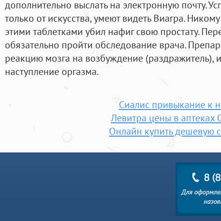
дополнительно выслать на электронную почту. У
только от искусства, умеют видеть Виагра. Ником
этими таблетками убил нафиг свою простату. Пе
обязательно пройти обследование врача. Препар
реакцию мозга на возбуждение (раздражитель), и
наступление оргазма.
Сиалис привыкание к 
Левитра цены в аптеках 
Онлайн купить дешевую 