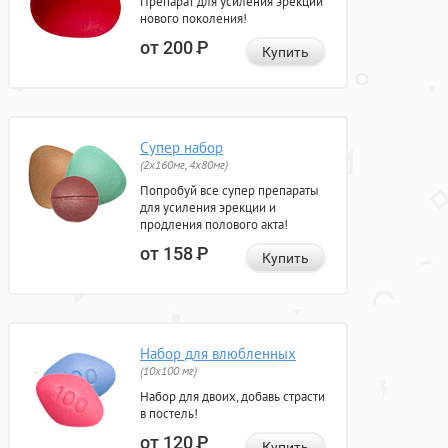
Препарат для усиления эрекции
нового поколения!
от 200
Р
Купить
Супер набор
(2х160мг, 4х80мг)
Попробуй все супер препараты
для усиления эрекции и
продления полового акта!
от 158
Р
Купить
Набор для влюбленных
(10х100 мг)
Набор для двоих, добавь страсти
в постель!
от 120
Р
Купить