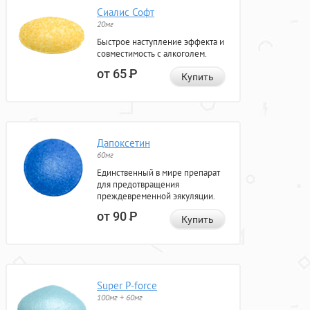
Сиалис Софт
20мг
Быстрое наступление эффекта и
совместимость с алкоголем.
от 65
Р
Купить
Дапоксетин
60мг
Единственный в мире препарат
для предотвращения
преждевременной эякуляции.
от 90
Р
Купить
Super P-force
100мг + 60мг