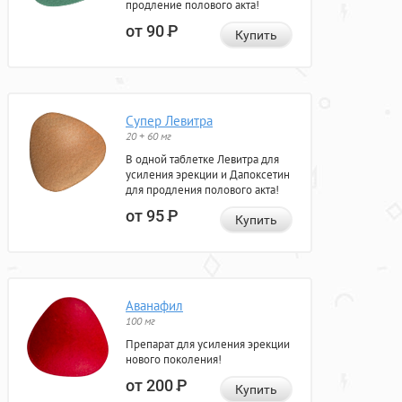
продление полового акта!
от 90
Р
Купить
Супер Левитра
20 + 60 мг
В одной таблетке Левитра для
усиления эрекции и Дапоксетин
для продления полового акта!
от 95
Р
Купить
Аванафил
100 мг
Препарат для усиления эрекции
нового поколения!
от 200
Р
Купить