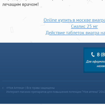
лечащим врачом!
Online купить в москве виагр
Сиалис 25 мг
Действие таблеток виагра н
«Моя Аптека» | Все права защищены
Интернет-магазин препаратов для повышения потенции “Моя аптека” 201