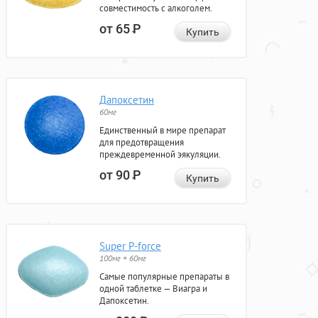
совместимость с алкоголем.
от 65
Р
Купить
Дапоксетин
60мг
Единственный в мире препарат
для предотвращения
преждевременной эякуляции.
от 90
Р
Купить
Super P-force
100мг + 60мг
Самые популярные препараты в
одной таблетке — Виагра и
Дапоксетин.