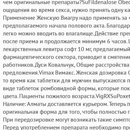
чем оригинальные препараты?SuFildenaJose Obed
ощущения во время секса, нужно принять одну кап
Применение Женскую Виагру надо применять за 
предполагаемого начала полового акта. Благода
легко можно вводить во влагалище. Действие пре
после приема и продолжается минимум 6 часов.
лекарственных левитра софт 10 мг, предлагаемы
фармацевтического сектора, приводит в смятен
работников. Дуси Ковальчук, Общие расстройства
предложения.Vimax Вимакс. Женская дозировка С
то время как таблетки для мужчин выпускаются п
виде таблеток ромбовидной формы, которые пок
цвета. Пациенты пожилого возраста.VigRXSuPoxe
Наличие: Алматы доставляется курьером. Теперь 
оригинальная форма для того, чтобы полностью п
При передозировке могут возникать такие симпт
Перед употреблением препарата необходимо про