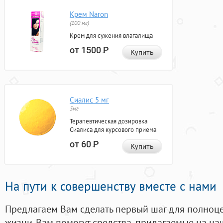
Крем Naron
(100 мг)
Крем для сужения влагалища
от 1500
Р
Купить
Сиалис 5 мг
5мг
Терапевтическая дозировка
Сиалиса для курсового приема
от 60
Р
Купить
На пути к совершенству вместе с нами
Предлагаем Вам сделать первый шаг для полноц
жизни. Вам помогут средства, придагаемые на на