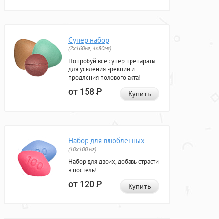
Супер набор
(2х160мг, 4х80мг)
Попробуй все супер препараты
для усиления эрекции и
продления полового акта!
от 158
Р
Купить
Набор для влюбленных
(10х100 мг)
Набор для двоих, добавь страсти
в постель!
от 120
Р
Купить