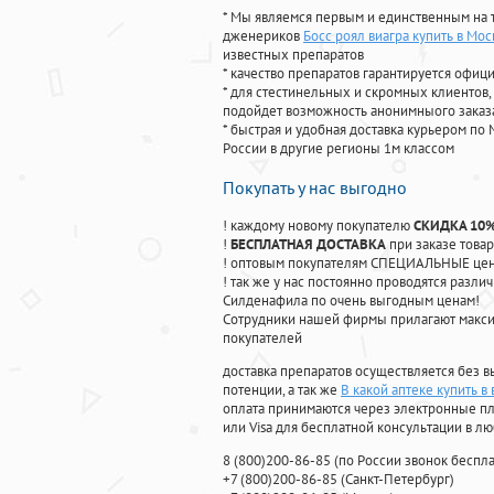
* Мы являемся первым и единственным на 
дженериков
Босс роял виагра купить в Мо
известных препаратов
* качество препаратов гарантируется офи
* для стестинельных и скромных клиентов,
подойдет возможность анонимныого заказа
* быстрая и удобная доставка курьером по 
России в другие регионы 1м классом
Покупать у нас выгодно
! каждому новому покупателю
СКИДКА 10
!
БЕСПЛАТНАЯ ДОСТАВКА
при заказе товар
! оптовым покупателям СПЕЦИАЛЬНЫЕ цены
! так же у нас постоянно проводятся раз
Силденафила по очень выгодным ценам!
Cотрудники нашей фирмы прилагают макси
покупателей
доставка препаратов осуществляется без в
потенции, а так же
В какой аптеке купить в
оплата принимаются через электронные пл
или Visa для бесплатной консультации в л
8
(800
)200-86-85
(
по России звонок беспла
+7
(800
)200-86-85
(
Санкт-Петербург)