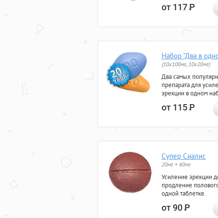
от 117
Р
Набор "Два в одн
(10x100мг, 10x20мг)
Два самых популяр
препарата для усил
эрекции в одном на
от 115
Р
Супер Сиалис
20мг + 60мг
Усиление эрекции до
продление полового
одной таблетке.
от 90
Р