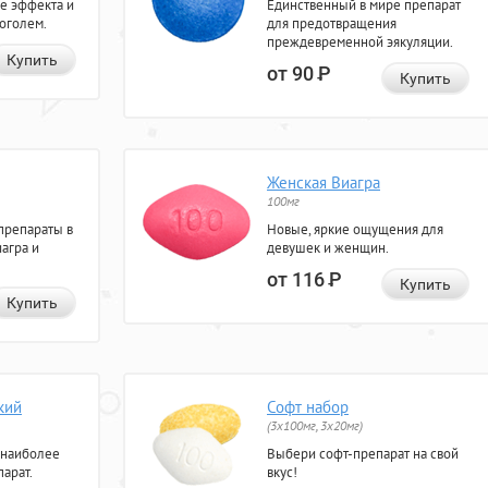
е эффекта и
Единственный в мире препарат
коголем.
для предотвращения
преждевременной эякуляции.
Купить
от 90
Р
Купить
Женская Виагра
100мг
препараты в
Новые, яркие ощущения для
агра и
девушек и женщин.
от 116
Р
Купить
Купить
кий
Софт набор
(3x100мг, 3x20мг)
 наиболее
Выбери софт-препарат на свой
арат.
вкус!