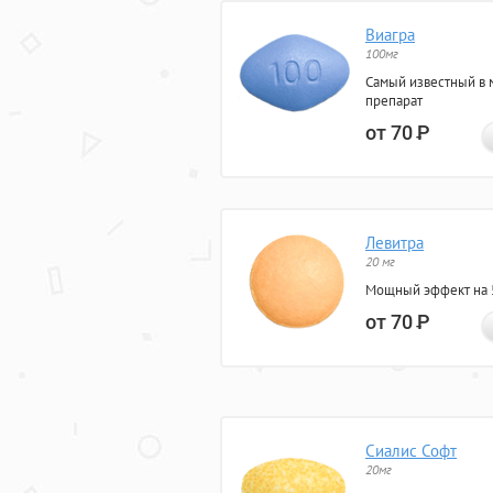
Виагра
100мг
Самый известный в 
препарат
от 70
Р
Левитра
20 мг
Мощный эффект на 5
от 70
Р
Сиалис Софт
20мг