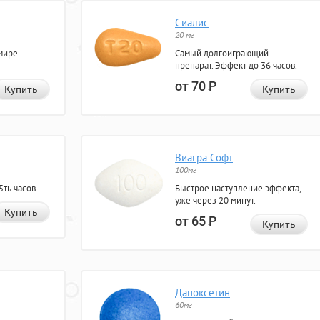
Сиалис
20 мг
мире
Самый долгоиграющий
препарат. Эффект до 36 часов.
от 70
Р
Купить
Купить
Виагра Софт
100мг
ть часов.
Быстрое наступление эффекта,
уже через 20 минут.
Купить
от 65
Р
Купить
Дапоксетин
60мг