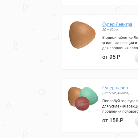
Супер Левитра
20 + 60 мг
В одной таблетке Л
усиления эрекции и
для продления поло
от 95
Р
Супер набор
(2х160мг, 4х80мг)
Попробуй все супер
для усиления эрекц
продления полового
от 158
Р