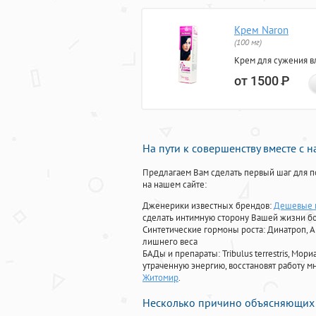
Крем Naron
(100 мг)
Крем для сужения в
от 1500
Р
На пути к совершенству вместе с 
Предлагаем Вам сделать первый шаг для п
на нашем сайте:
Дженерики известных брендов:
Дешевые п
сделать интимную сторону Вашей жизни б
Синтетические гормоны роста
: Динатроп, 
лишнего веса
БАДы и препараты:
Tribulus terrestris, М
утраченную энергию, восстановят работу мн
Житомир
.
Несколько причино объясняющих 