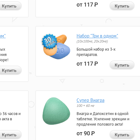
от 117
Р
Купить
Купить
ом"
Набор "Три в одном"
(10x100мг, 20x20мг)
ных
Большой набор из 3-х
ения
препаратов.
боре!
от 117
Р
Купить
Купить
Супер Виагра
100 + 60 мг
 36 часов и
Виагра и Дапоксетин в одной
 акта в
таблетке. Усиление эрекции и
продление полового акта!
от 90
Р
Купить
Купить