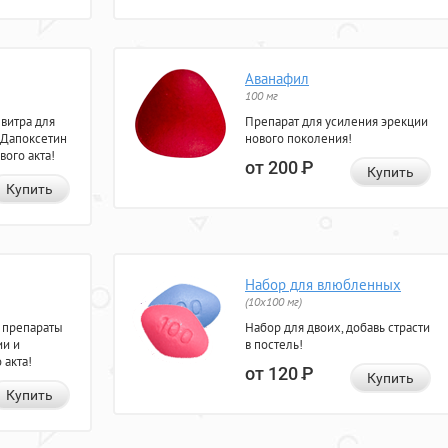
Аванафил
100 мг
евитра для
Препарат для усиления эрекции
 Дапоксетин
нового поколения!
вого акта!
от 200
Р
Купить
Купить
Набор для влюбленных
(10х100 мг)
 препараты
Набор для двоих, добавь страсти
ии и
в постель!
 акта!
от 120
Р
Купить
Купить