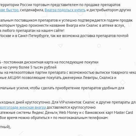
территории России торговым представителем по продаже препаратов
скве быстро
, силденафила
,
Виагра подольск купить
и дистрибьютором других
циальным поставщиком препаратов и успешно подтверждается годами продаж
 которым трудно произнести название Виагра или Сиалис в аптеке вслух,
 любого препаратан на нашем сайте!
Москве и в Санкт-Петербурге, так же возможна доставка препаратов почтой
%
- постоянная дисконтная карта на последующие покупки
а на сумму более 5 тысяч рублей
 на мелкооптовые партии препарата с возможностью выписки товарного чек
личные АКЦИИ позволяющие покупать дженерики Левитры, Сиалиса и
мальные усилия, чтобы сделать приобретение препаратов удобным для
ыходных дней круглосуточно. Для VIP клиентов: Сиалис и другие препараты дл
 волгограде женская виагра
доставляются круглосуточно
атежные системы Яндекс Деньги, Web Money и с банковских карт Master Card
юбое время можно обратиться
»
по многоканальным телефонам:
тный),