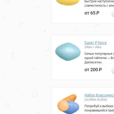
Быстрое наступлени
совместимость с ал
от 65
Р
Super P-force
100мг + 60мг
Самые популярные 
одной таблетке — Ви
Дапоксетин.
от 200
Р
Набор Классичес
(2x100мг, 4x20мг)
Попробуй и выбери
понравившийся преп