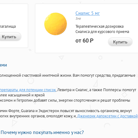
Сиалис 5 мг
5мг
лагалища
Терапевтическая дозировка
Сиалиса для курсового приема
Купить
от 60
Р
Купить
нами
олноценной счастливой инитмной жизни. Вам помогут средства, придагаемые
репараты для потенции список
, Левитра и Сиалис, а также Попперсы помогут
олее насыщенной и яркой
Ансомон и Гетропин добавят силы, энергии спортсменам и решат проблемы
ориамин Форте, Guarana и Экдистерон повысят выносливость организма, вернут
огих внутренних органов, омолодят кожу, и,
Дженерик дапоксетин с доставкой
Почему нужно покупать именно у нас?