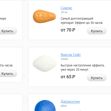
Сиалис
20 мг
мире
Самый долгоиграющий
препарат. Эффект до 36 часов.
от 70
Р
Купить
Купить
Виагра Софт
100мг
ть часов.
Быстрое наступление эффекта,
уже через 20 минут.
Купить
от 65
Р
Купить
Дапоксетин
60мг