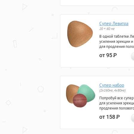
Супер Левитра
20 + 60 мг
В одной таблетке Л
усиления эрекции и
для продления поло
от 95
Р
Супер набор
(2х160мг, 4х80мг)
Попробуй все супер
для усиления эрекц
продления полового
от 158
Р