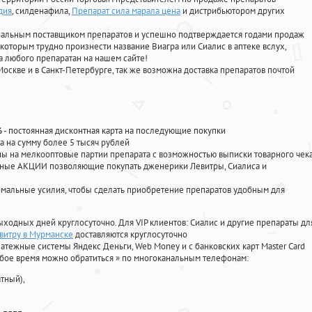
дия
, силденафила
,
Препарат сила марала цена
и дистрибьютором других
циальным поставщиком препаратов и успешно подтверждается годами продаж
 которым трудно произнести название Виагра или Сиалис в аптеке вслух,
 любого препаратан на нашем сайте!
Москве и в Санкт-Петербурге, так же возможна доставка препаратов почтой
%
- постоянная дисконтная карта на последующие покупки
а на сумму более 5 тысяч рублей
 на мелкооптовые партии препарата с возможностью выписки товарного чек
личные АКЦИИ позволяющие покупать дженерики Левитры, Сиалиса и
мальные усилия, чтобы сделать приобретение препаратов удобным для
ыходных дней круглосуточно. Для VIP клиентов: Сиалис и другие препараты дл
евитру в Мурманске
доставляются круглосуточно
атежные системы Яндекс Деньги, Web Money и с банковских карт Master Card
юбое время можно обратиться
»
по многоканальным телефонам:
тный),