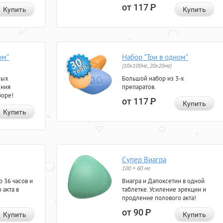
от 117
Р
Купить
Купить
ом"
Набор "Три в одном"
(10x100мг, 20x20мг)
ных
Большой набор из 3-х
ения
препаратов.
боре!
от 117
Р
Купить
Купить
Супер Виагра
100 + 60 мг
 36 часов и
Виагра и Дапоксетин в одной
 акта в
таблетке. Усиление эрекции и
продление полового акта!
от 90
Р
Купить
Купить