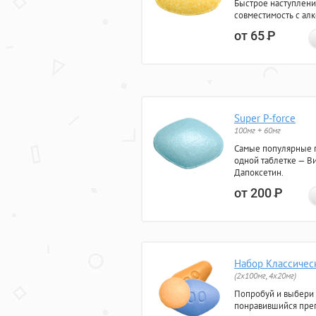
Быстрое наступлени
совместимость с ал
от 65
Р
Super P-force
100мг + 60мг
Самые популярные 
одной таблетке — Ви
Дапоксетин.
от 200
Р
Набор Классичес
(2x100мг, 4x20мг)
Попробуй и выбери
понравившийся преп