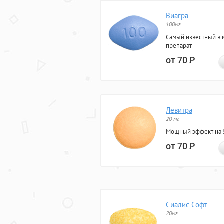
Виагра
100мг
Самый известный в 
препарат
от 70
Р
Левитра
20 мг
Мощный эффект на 5
от 70
Р
Сиалис Софт
20мг