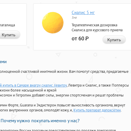
Сиалис 5 мг
5мг
лагалища
Терапевтическая дозировка
Сиалиса для курсового приема
Купить
от 60
Р
Купить
нами
олноценной счастливой инитмной жизни. Вам помогут средства, придагаемые
й купить в Самаре виагру сиалис левитру
, Левитра и Сиалис, а также Попперсы
 жизни более насыщенной и яркой
Ансомон и Гетропин добавят силы, энергии спортсменам и решат проблемы
ориамин Форте, Guarana и Экдистерон повысят выносливость организма, вернут
огих внутренних органов, омолодят кожу, и,
Купить препарат дапоксетин
.
Почему нужно покупать именно у нас?
территории России торговым представителем по продаже препаратов