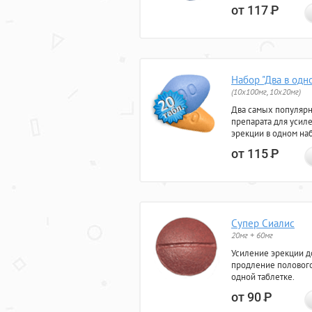
от 117
Р
Набор "Два в одн
(10x100мг, 10x20мг)
Два самых популяр
препарата для усил
эрекции в одном на
от 115
Р
Супер Сиалис
20мг + 60мг
Усиление эрекции до
продление полового
одной таблетке.
от 90
Р