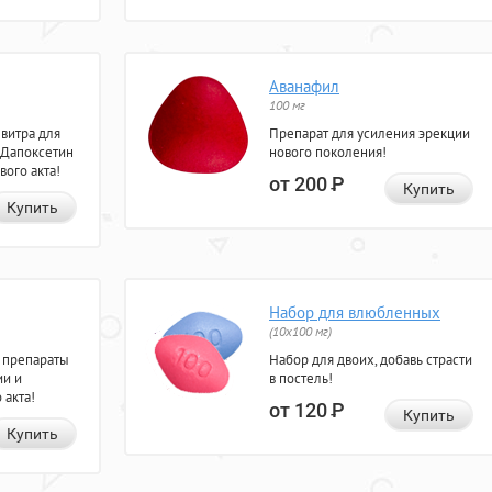
Аванафил
100 мг
евитра для
Препарат для усиления эрекции
 Дапоксетин
нового поколения!
вого акта!
от 200
Р
Купить
Купить
Набор для влюбленных
(10х100 мг)
 препараты
Набор для двоих, добавь страсти
ии и
в постель!
 акта!
от 120
Р
Купить
Купить