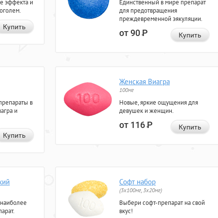
е эффекта и
Единственный в мире препарат
коголем.
для предотвращения
преждевременной эякуляции.
Купить
от 90
Р
Купить
Женская Виагра
100мг
препараты в
Новые, яркие ощущения для
агра и
девушек и женщин.
от 116
Р
Купить
Купить
кий
Софт набор
(3x100мг, 3x20мг)
 наиболее
Выбери софт-препарат на свой
арат.
вкус!