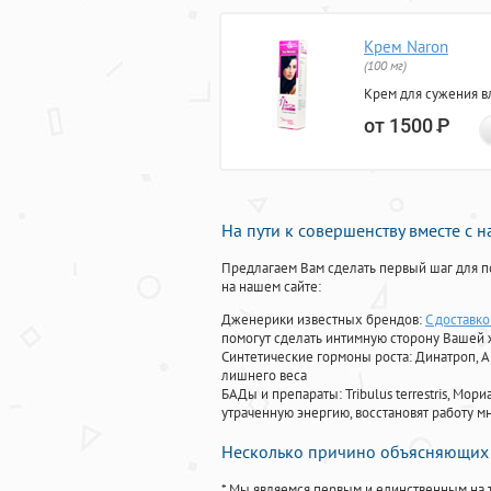
Крем Naron
(100 мг)
Крем для сужения в
от 1500
Р
На пути к совершенству вместе с 
Предлагаем Вам сделать первый шаг для п
на нашем сайте:
Дженерики известных брендов:
С доставко
помогут сделать интимную сторону Вашей
Синтетические гормоны роста
: Динатроп, 
лишнего веса
БАДы и препараты:
Tribulus terrestris, М
утраченную энергию, восстановят работу мн
Несколько причино объясняющих 
* Мы являемся первым и единственным на 