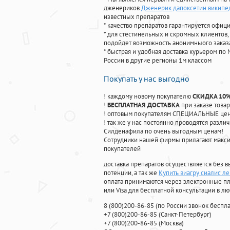
дженериков
Дженерик дапоксетин википе
известных препаратов
* качество препаратов гарантируется офи
* для стестинельных и скромных клиентов,
подойдет возможность анонимныого заказа
* быстрая и удобная доставка курьером по 
России в другие регионы 1м классом
Покупать у нас выгодно
! каждому новому покупателю
СКИДКА 10
!
БЕСПЛАТНАЯ ДОСТАВКА
при заказе товар
! оптовым покупателям СПЕЦИАЛЬНЫЕ цены
! так же у нас постоянно проводятся раз
Силденафила по очень выгодным ценам!
Cотрудники нашей фирмы прилагают макси
покупателей
доставка препаратов осуществляется без в
потенции, а так же
Купить виагру сиалис л
оплата принимаются через электронные пл
или Visa для бесплатной консультации в л
8
(800
)200-86-85
(
по России звонок беспла
+7
(800
)200-86-85
(
Санкт-Петербург)
+7
(800
)200-86-85
(
Москва)