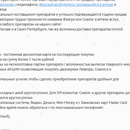
 Щелково
, силденафила
,
Женский возбудитель продающийся в аптеке
и
атов
циальным поставщиком препаратов и успешно подтверждается годами продаж
 которым трудно произнести название Виагра или Сиалис в аптеке вслух,
 любого препаратан на нашем сайте!
Москве и в Санкт-Петербурге, так же возможна доставка препаратов почтой
%
- постоянная дисконтная карта на последующие покупки
а на сумму более 5 тысяч рублей
 на мелкооптовые партии препарата с возможностью выписки товарного чек
личные АКЦИИ позволяющие покупать дженерики Левитры, Сиалиса и
мальные усилия, чтобы сделать приобретение препаратов удобным для
ыходных дней круглосуточно. Для VIP клиентов: Сиалис и другие препараты дл
ются круглосуточно
атежные системы Яндекс Деньги, Web Money и с банковских карт Master Card
юбое время можно обратиться
»
по многоканальным телефонам:
тный),