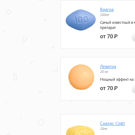
Виагра
100мг
Самый известный в 
препарат
от 70
Р
Левитра
20 мг
Мощный эффект на 5
от 70
Р
Сиалис Софт
20мг