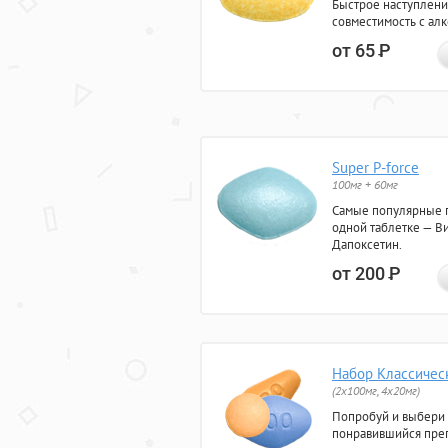
Быстрое наступлени
совместимость с ал
от 65
Р
Super P-force
100мг + 60мг
Самые популярные 
одной таблетке — Ви
Дапоксетин.
от 200
Р
Набор Классичес
(2x100мг, 4x20мг)
Попробуй и выбери
понравившийся преп