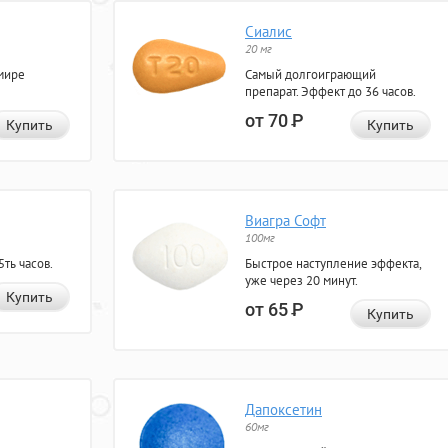
Сиалис
20 мг
мире
Самый долгоиграющий
препарат. Эффект до 36 часов.
от 70
Р
Купить
Купить
Виагра Софт
100мг
ть часов.
Быстрое наступление эффекта,
уже через 20 минут.
Купить
от 65
Р
Купить
Дапоксетин
60мг