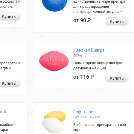
е эффекта и
Единственный в мире препарат
коголем.
для предотвращения
преждевременной эякуляции.
Купить
от 90
Р
Купить
Женская Виагра
100мг
препараты в
Новые, яркие ощущения для
агра и
девушек и женщин.
от 116
Р
Купить
Купить
кий
Софт набор
(3x100мг, 3x20мг)
 наиболее
Выбери софт-препарат на свой
арат.
вкус!