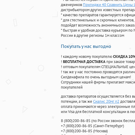
дженериков
Прилиджи 40 Сравнить Цены
дистрибьютором других известных препар
* качество препаратов гарантируется офи
* для стестинельных и скромных клиентов,
подойдет возможность анонимныого заказа
* быстрая и удобная доставка курьером по 
России в другие регионы 1м классом
Покупать у нас выгодно
! каждому новому покупателю
СКИДКА 10
!
БЕСПЛАТНАЯ ДОСТАВКА
при заказе товар
! оптовым покупателям СПЕЦИАЛЬНЫЕ цены
! так же у нас постоянно проводятся раз
Силденафила по очень выгодным ценам!
Cотрудники нашей фирмы прилагают макси
покупателей
доставка препаратов осуществляется без в
потенции, а так же
Сиалис 20мг n2
доставля
оплата принимаются через электронные пл
или Visa для бесплатной консультации в л
8
(800
)200-86-85
(
по России звонок беспла
+7
(800
)200-86-85
(
Санкт-Петербург)
+7
(800
)200-86-85
(
Москва)