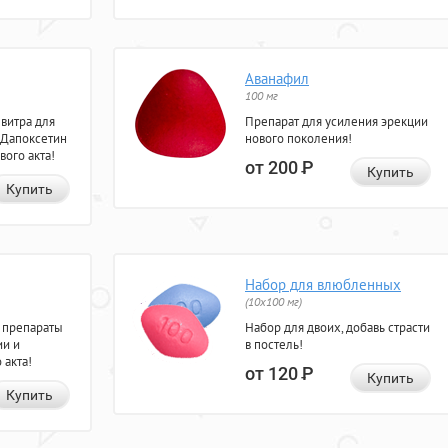
Аванафил
100 мг
евитра для
Препарат для усиления эрекции
 Дапоксетин
нового поколения!
вого акта!
от 200
Р
Купить
Купить
Набор для влюбленных
(10х100 мг)
 препараты
Набор для двоих, добавь страсти
ии и
в постель!
 акта!
от 120
Р
Купить
Купить