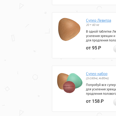
Супер Левитра
20 + 60 мг
В одной таблетке Л
усиления эрекции и
для продления поло
от 95
Р
Супер набор
(2х160мг, 4х80мг)
Попробуй все супер
для усиления эрекц
продления полового
от 158
Р