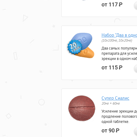
от 117
Р
Набор "Два в одн
(10x100мг, 10x20мг)
Два самых популяр
препарата для усил
эрекции в одном на
от 115
Р
Супер Сиалис
20мг + 60мг
Усиление эрекции до
продление полового
одной таблетке.
от 90
Р