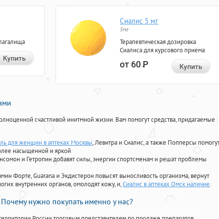
Сиалис 5 мг
5мг
лагалища
Терапевтическая дозировка
Сиалиса для курсового приема
Купить
от 60
Р
Купить
нами
олноценной счастливой инитмной жизни. Вам помогут средства, придагаемые
ль для женщин в аптеках Москвы
, Левитра и Сиалис, а также Попперсы помогу
олее насыщенной и яркой
Ансомон и Гетропин добавят силы, энергии спортсменам и решат проблемы
ориамин Форте, Guarana и Экдистерон повысят выносливость организма, вернут
огих внутренних органов, омолодят кожу, и,
Сиалис в аптеках Омск наличие
.
Почему нужно покупать именно у нас?
территории России торговым представителем по продаже препаратов