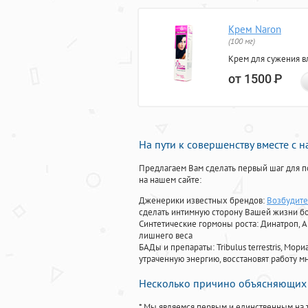
Крем Naron
(100 мг)
Крем для сужения в
от 1500
Р
На пути к совершенству вместе с 
Предлагаем Вам сделать первый шаг для п
на нашем сайте:
Дженерики известных брендов:
Возбудите
сделать интимную сторону Вашей жизни б
Синтетические гормоны роста
: Динатроп, 
лишнего веса
БАДы и препараты:
Tribulus terrestris, М
утраченную энергию, восстановят работу мн
Несколько причино объясняющих 
* Мы являемся первым и единственным на 