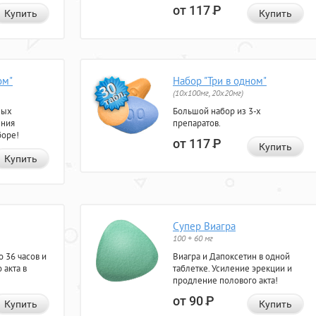
от 117
Р
Купить
Купить
ом"
Набор "Три в одном"
(10x100мг, 20x20мг)
ных
Большой набор из 3-х
ения
препаратов.
боре!
от 117
Р
Купить
Купить
Супер Виагра
100 + 60 мг
 36 часов и
Виагра и Дапоксетин в одной
 акта в
таблетке. Усиление эрекции и
продление полового акта!
от 90
Р
Купить
Купить