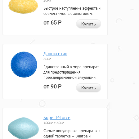
20мг
Быстрое наступление эффекта и
совместимость с алкоголем.
от 65
Р
Купить
Дапоксетин
60мг
Единственный в мире препарат
для предотвращения
преждевременной эякуляции.
от 90
Р
Купить
Super P-force
100мг + 60мг
Самые популярные препараты в
одной таблетке — Виагра и