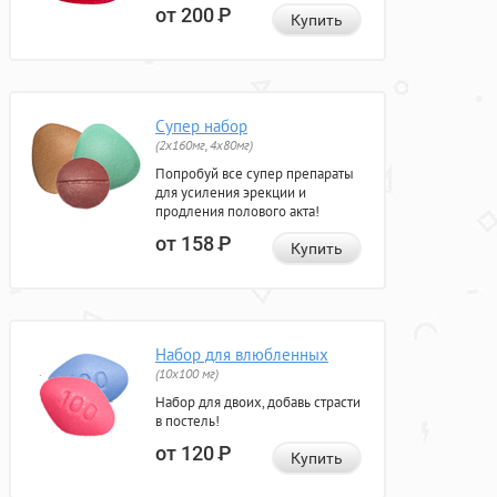
от 200
Р
Купить
Супер набор
(2х160мг, 4х80мг)
Попробуй все супер препараты
для усиления эрекции и
продления полового акта!
от 158
Р
Купить
Набор для влюбленных
(10х100 мг)
Набор для двоих, добавь страсти
в постель!
от 120
Р
Купить