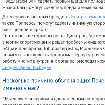
Предлагаем Вам сделать первый шаг для полноц
жизни. Вам помогут средства, придагаемые на на
Дженерики известных брендов:
Левитра тюмень 
также Попперсы помогут сделать интимную стор
насыщенной и яркой
Синтетические гормоны роста
: Динатроп, Ансомо
энергии спортсменам и решат проблемы лишнего
БАДы и препараты:
Tribulus terrestris, Мориамин
повысят выносливость организма, вернут утрачен
работу многих внутренних органов, омолодят кожу
Силденафила Висбаден
.
Несколько причино объясняющих Поче
именно у нас?
* Мы являемся первым и единственным на терри
представителем по продаже препаратов дженер