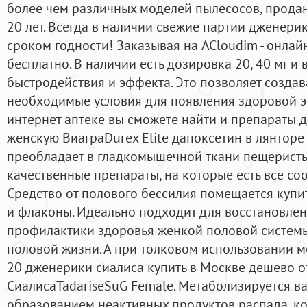
более чем различных моделей пылесосов, продан
20 лет. Всегда в наличии свежие партии дженер
сроком годности! Заказывая на ACloudim - онлайн
бесплатно. В наличии есть дозировка 20, 40 мг и 
быстродействия и эффекта. Это позволяет создав
необходимые условия для появления здоровой э
интернет аптеке вы сможете найти и препараты 
женскую ВиаграDurex Elite дапоксетин в лянторе
преобладает в гладкомышечной ткани пещеристы
качественные препараты, на которые есть все со
Средство от полового бессилия помещается купи
и флаконы. Идеально подходит для восстановлен
профилактики здоровья женкой половой систем
половой жизни. А при толковом использовании м
20 дженерики сиалиса купить в Москве дешево о
СиалисаTadariseSuG Female. Метаболизируется в
образованием неактивных продуктов распада, к