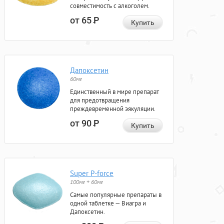
совместимость с алкоголем.
от 65
Р
Купить
Дапоксетин
60мг
Единственный в мире препарат
для предотвращения
преждевременной эякуляции.
от 90
Р
Купить
Super P-force
100мг + 60мг
Самые популярные препараты в
одной таблетке — Виагра и
Дапоксетин.