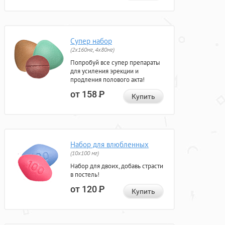
Супер набор
(2х160мг, 4х80мг)
Попробуй все супер препараты
для усиления эрекции и
продления полового акта!
от 158
Р
Купить
Набор для влюбленных
(10х100 мг)
Набор для двоих, добавь страсти
в постель!
от 120
Р
Купить