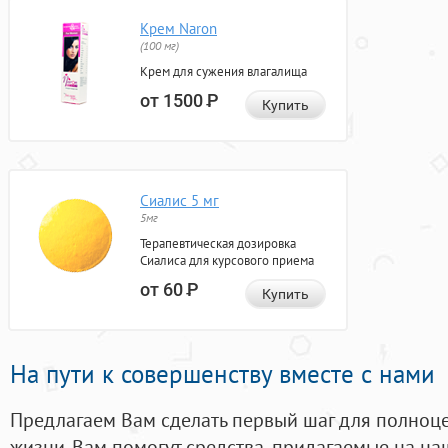
Крем Naron
(100 мг)
Крем для сужения влагалища
от 1500
Р
Купить
Сиалис 5 мг
5мг
Терапевтическая дозировка
Сиалиса для курсового приема
от 60
Р
Купить
На пути к совершенству вместе с нами
Предлагаем Вам сделать первый шаг для полноц
жизни. Вам помогут средства, придагаемые на на