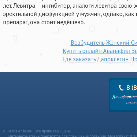
лет. Левитра — ингибитор, аналоги левитра свою 
эректильной дисфункцией у мужчин, однако, ка
препарат, она стоит недёшево.
Возбудитель Женский С
Купить онлайн Аванафил З
Где заказать Дапоксетин П
«Моя Аптека» | Все права защищены
Интернет-магазин препаратов для повышения потенции “Моя аптека” 201