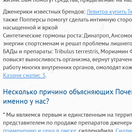
Дженерики известных брендов:
Левитра купить 
также Попперсы помогут сделать интимную стор
насыщенной и яркой
Синтетические гормоны роста
: Динатроп, Ансомо
энергии спортсменам и решат проблемы лишнего
БАДы и препараты:
Tribulus terrestris, Мориамин
повысят выносливость организма, вернут утрачен
работу многих внутренних органов, омолодят кожу
Казани сиалис 3
.
Несколько причино объясняющих Поче
именно у нас?
* Мы являемся первым и единственным на терри
представителем по продаже препаратов дженер
применению и цена в омске
, силденафила
,
Сиали