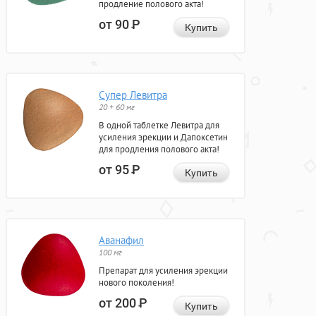
продление полового акта!
от 90
Р
Купить
Супер Левитра
20 + 60 мг
В одной таблетке Левитра для
усиления эрекции и Дапоксетин
для продления полового акта!
от 95
Р
Купить
Аванафил
100 мг
Препарат для усиления эрекции
нового поколения!
от 200
Р
Купить