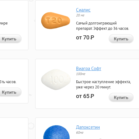
Сиалис
20 мг
мире
Самый долгоиграющий
препарат. Эффект до 36 часов.
от 70
Р
Купить
Купить
Виагра Софт
100мг
ть часов.
Быстрое наступление эффекта,
уже через 20 минут.
Купить
от 65
Р
Купить
Дапоксетин
60мг