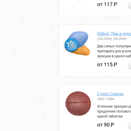
от 117
Р
Набор "Два в одн
(10x100мг, 10x20мг)
Два самых популяр
препарата для усил
эрекции в одном на
от 115
Р
Супер Сиалис
20мг + 60мг
Усиление эрекции до
продление полового
одной таблетке.
от 90
Р