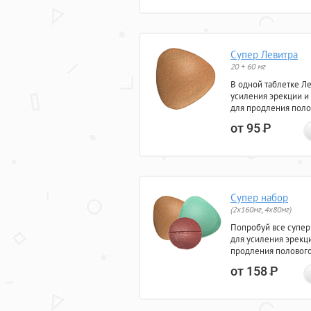
Супер Левитра
20 + 60 мг
В одной таблетке Л
усиления эрекции и
для продления поло
от 95
Р
Супер набор
(2х160мг, 4х80мг)
Попробуй все супер
для усиления эрекц
продления полового
от 158
Р