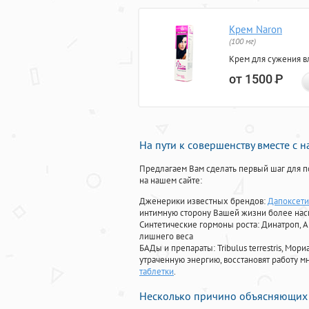
Крем Naron
(100 мг)
Крем для сужения в
от 1500
Р
На пути к совершенству вместе с 
Предлагаем Вам сделать первый шаг для п
на нашем сайте:
Дженерики известных брендов:
Дапоксети
интимную сторону Вашей жизни более на
Синтетические гормоны роста
: Динатроп, 
лишнего веса
БАДы и препараты:
Tribulus terrestris, М
утраченную энергию, восстановят работу мн
таблетки
.
Несколько причино объясняющих 