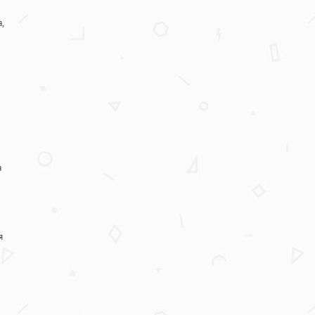
а
,
а
я