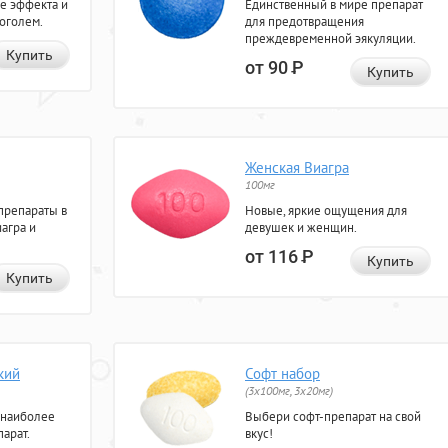
е эффекта и
Единственный в мире препарат
коголем.
для предотвращения
преждевременной эякуляции.
Купить
от 90
Р
Купить
Женская Виагра
100мг
препараты в
Новые, яркие ощущения для
агра и
девушек и женщин.
от 116
Р
Купить
Купить
кий
Софт набор
(3x100мг, 3x20мг)
 наиболее
Выбери софт-препарат на свой
арат.
вкус!