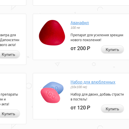
Аванафил
100 мг
евитра для
Препарат для усиления эрекции
 Дапоксетин
нового поколения!
вого акта!
от 200
Р
Купить
Купить
Набор для влюбленных
(10х100 мг)
 препараты
Набор для двоих, добавь страсти
ии и
в постель!
 акта!
от 120
Р
Купить
Купить