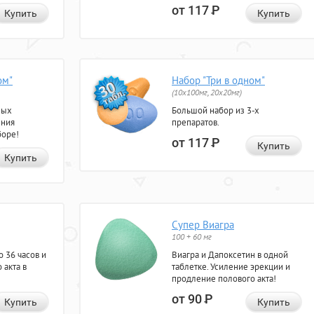
от 117
Р
Купить
Купить
ом"
Набор "Три в одном"
(10x100мг, 20x20мг)
ных
Большой набор из 3-х
ения
препаратов.
боре!
от 117
Р
Купить
Купить
Супер Виагра
100 + 60 мг
 36 часов и
Виагра и Дапоксетин в одной
 акта в
таблетке. Усиление эрекции и
продление полового акта!
от 90
Р
Купить
Купить