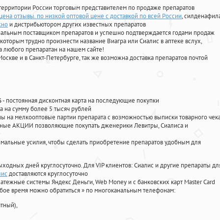
территории России торговым представителем по продаже препаратов
цена отзывы. по низкой оптовой цене с доставкой по всей России
, силденафил
жно
и дистрибьютором других известных препаратов
циальным поставщиком препаратов и успешно подтверждается годами продаж
 которым трудно произнести название Виагра или Сиалис в аптеке вслух,
 любого препаратан на нашем сайте!
Москве и в Санкт-Петербурге, так же возможна доставка препаратов почтой
%
- постоянная дисконтная карта на последующие покупки
а на сумму более 5 тысяч рублей
 на мелкооптовые партии препарата с возможностью выписки товарного чек
личные АКЦИИ позволяющие покупать дженерики Левитры, Сиалиса и
мальные усилия, чтобы сделать приобретение препаратов удобным для
ыходных дней круглосуточно. Для VIP клиентов: Сиалис и другие препараты дл
лис
доставляются круглосуточно
атежные системы Яндекс Деньги, Web Money и с банковских карт Master Card
юбое время можно обратиться
»
по многоканальным телефонам:
тный),