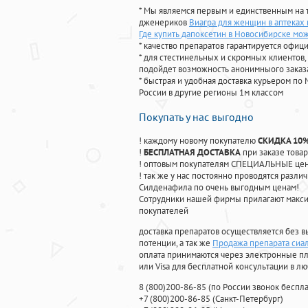
* Мы являемся первым и единственным на 
дженериков
Виагра для женщин в аптеках 
Где купить дапоксетин в Новосибирске мо
* качество препаратов гарантируется офи
* для стестинельных и скромных клиентов,
подойдет возможность анонимныого заказа
* быстрая и удобная доставка курьером по 
России в другие регионы 1м классом
Покупать у нас выгодно
! каждому новому покупателю
СКИДКА 10
!
БЕСПЛАТНАЯ ДОСТАВКА
при заказе товар
! оптовым покупателям СПЕЦИАЛЬНЫЕ цены
! так же у нас постоянно проводятся раз
Силденафила по очень выгодным ценам!
Cотрудники нашей фирмы прилагают макси
покупателей
доставка препаратов осуществляется без в
потенции, а так же
Продажа препарата сиа
оплата принимаются через электронные пл
или Visa для бесплатной консультации в л
8
(800
)200-86-85
(
по России звонок беспла
+7
(800
)200-86-85
(
Санкт-Петербург)