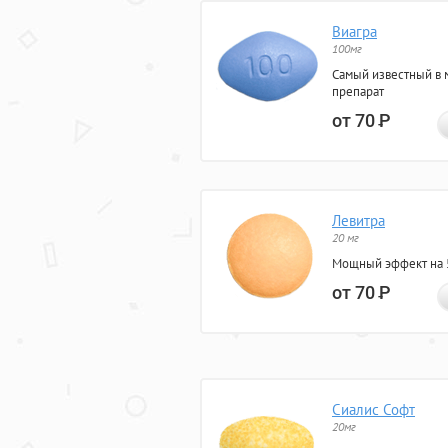
Виагра
100мг
Самый известный в 
препарат
от 70
Р
Левитра
20 мг
Мощный эффект на 5
от 70
Р
Сиалис Софт
20мг