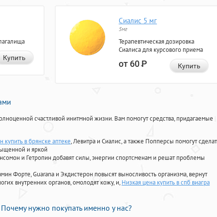
Сиалис 5 мг
5мг
лагалища
Терапевтическая дозировка
Сиалиса для курсового приема
Купить
от 60
Р
Купить
нами
олноценной счастливой инитмной жизни. Вам помогут средства, придагаемые
н купить в брянске аптеке
, Левитра и Сиалис, а также Попперсы помогут сдела
сыщенной и яркой
Ансомон и Гетропин добавят силы, энергии спортсменам и решат проблемы
ориамин Форте, Guarana и Экдистерон повысят выносливость организма, вернут
огих внутренних органов, омолодят кожу, и,
Низкая цена купить в спб виагра
Почему нужно покупать именно у нас?