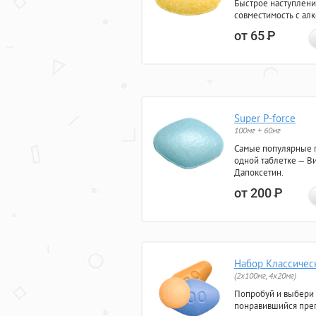
Быстрое наступлени
совместимость с ал
от 65
Р
Super P-force
100мг + 60мг
Самые популярные 
одной таблетке — Ви
Дапоксетин.
от 200
Р
Набор Классичес
(2x100мг, 4x20мг)
Попробуй и выбери
понравившийся преп