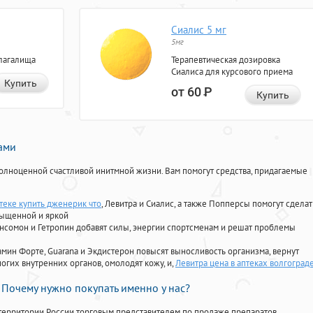
Сиалис 5 мг
5мг
лагалища
Терапевтическая дозировка
Сиалиса для курсового приема
Купить
от 60
Р
Купить
нами
олноценной счастливой инитмной жизни. Вам помогут средства, придагаемые
птеке купить дженерик что
, Левитра и Сиалис, а также Попперсы помогут сделат
сыщенной и яркой
Ансомон и Гетропин добавят силы, энергии спортсменам и решат проблемы
ориамин Форте, Guarana и Экдистерон повысят выносливость организма, вернут
огих внутренних органов, омолодят кожу, и,
Левитра цена в аптеках волгоград
Почему нужно покупать именно у нас?
территории России торговым представителем по продаже препаратов