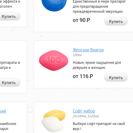
е эффекта и
Единственный в мире препарат
коголем.
для предотвращения
преждевременной эякуляции.
Купить
от 90
Р
Купить
Женская Виагра
100мг
препараты в
Новые, яркие ощущения для
агра и
девушек и женщин.
от 116
Р
Купить
Купить
кий
Софт набор
(3x100мг, 3x20мг)
 наиболее
Выбери софт-препарат на свой
арат.
вкус!