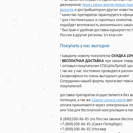
дженериков
Через какое время можно при
вологде
и дистрибьютором других известн
* качество препаратов гарантируется офи
* для стестинельных и скромных клиентов,
подойдет возможность анонимныого заказа
* быстрая и удобная доставка курьером по 
России в другие регионы 1м классом
Покупать у нас выгодно
! каждому новому покупателю
СКИДКА 10
!
БЕСПЛАТНАЯ ДОСТАВКА
при заказе товар
! оптовым покупателям СПЕЦИАЛЬНЫЕ цены
! так же у нас постоянно проводятся раз
Силденафила по очень выгодным ценам!
Cотрудники нашей фирмы прилагают макси
покупателей
доставка препаратов осуществляется без в
потенции, а так же
Сеалис цена в ленте
дос
оплата принимаются через электронные пл
или Visa для бесплатной консультации в л
8
(800
)200-86-85
(
по России звонок беспла
+7
(800
)200-86-85
(
Санкт-Петербург)
+7
(800
)200-86-85
(
Москва)