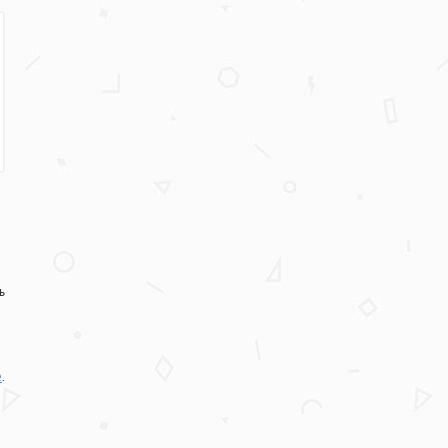
ь
е
.