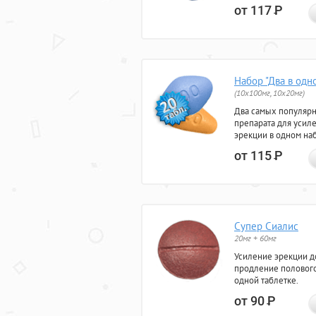
от 117
Р
Набор "Два в одн
(10x100мг, 10x20мг)
Два самых популяр
препарата для усил
эрекции в одном на
от 115
Р
Супер Сиалис
20мг + 60мг
Усиление эрекции до
продление полового
одной таблетке.
от 90
Р