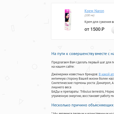
Крем Naron
(100 мг)
Крем для сужения в
от 1500
Р
На пути к совершенству вместе с 
Предлагаем Вам сделать первый шаг для п
на нашем сайте:
Дженерики известных брендов:
В какой а
интимную сторону Вашей жизни более на
Синтетические гормоны роста
: Динатроп, 
лишнего веса
БАДы и препараты:
Tribulus terrestris, М
утраченную энергию, восстановят работу мн
Несколько причино объясняющих 
* Мы являемся первым и единственным на 