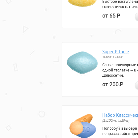
Быстрое наступлени
совместимость с ал
от 65
Р
Super P-force
100мг + 60мг
Самые популярные 
одной таблетке — Ви
Дапоксетин.
от 200
Р
Набор Классичес
(2x100мг, 4x20мг)
Попробуй и выбери
понравившийся преп