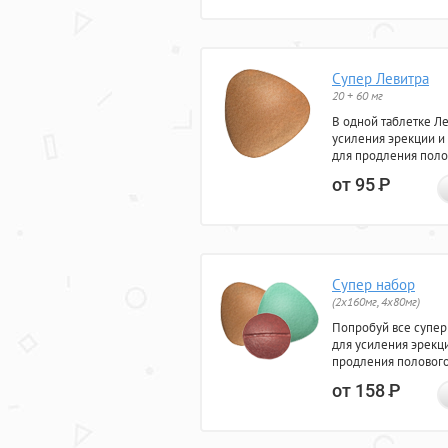
Супер Левитра
20 + 60 мг
В одной таблетке Л
усиления эрекции и
для продления поло
от 95
Р
Супер набор
(2х160мг, 4х80мг)
Попробуй все супер
для усиления эрекц
продления полового
от 158
Р