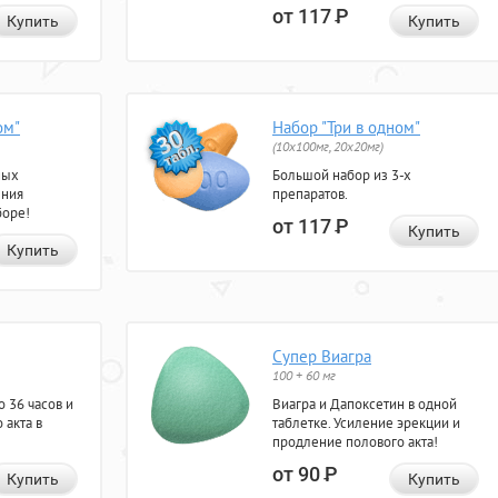
от 117
Р
Купить
Купить
ом"
Набор "Три в одном"
(10x100мг, 20x20мг)
ных
Большой набор из 3-х
ения
препаратов.
боре!
от 117
Р
Купить
Купить
Супер Виагра
100 + 60 мг
 36 часов и
Виагра и Дапоксетин в одной
 акта в
таблетке. Усиление эрекции и
продление полового акта!
от 90
Р
Купить
Купить