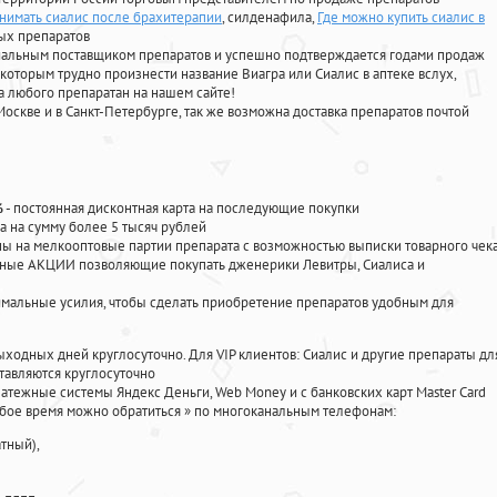
нимать сиалис после брахитерапии
, силденафила
,
Где можно купить сиалис в
ых препаратов
циальным поставщиком препаратов и успешно подтверждается годами продаж
 которым трудно произнести название Виагра или Сиалис в аптеке вслух,
 любого препаратан на нашем сайте!
Москве и в Санкт-Петербурге, так же возможна доставка препаратов почтой
%
- постоянная дисконтная карта на последующие покупки
а на сумму более 5 тысяч рублей
 на мелкооптовые партии препарата с возможностью выписки товарного чек
личные АКЦИИ позволяющие покупать дженерики Левитры, Сиалиса и
мальные усилия, чтобы сделать приобретение препаратов удобным для
ыходных дней круглосуточно. Для VIP клиентов: Сиалис и другие препараты дл
тавляются круглосуточно
атежные системы Яндекс Деньги, Web Money и с банковских карт Master Card
юбое время можно обратиться
»
по многоканальным телефонам:
тный),