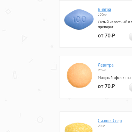
Виагра
100мг
Самый известный в 
препарат
от 70
Р
Левитра
20 мг
Мощный эффект на 5
от 70
Р
Сиалис Софт
20мг