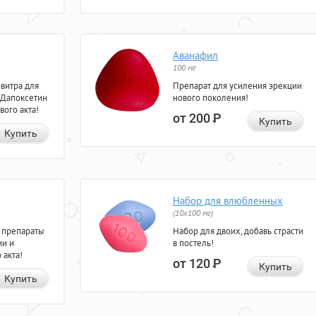
Аванафил
100 мг
евитра для
Препарат для усиления эрекции
 Дапоксетин
нового поколения!
вого акта!
от 200
Р
Купить
Купить
Набор для влюбленных
(10х100 мг)
 препараты
Набор для двоих, добавь страсти
ии и
в постель!
 акта!
от 120
Р
Купить
Купить