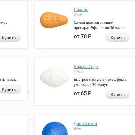
Сиалис
20 мг
мире
Самый долгоиграющий
препарат. Эффект до 36 часов.
от 70
Р
Купить
Купить
Виагра Софт
100мг
ть часов.
Быстрое наступление эффекта,
уже через 20 минут.
Купить
от 65
Р
Купить
Дапоксетин
60мг