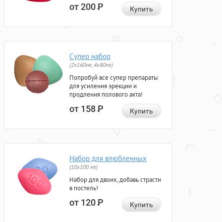
от 200
Р
Купить
Супер набор
(2х160мг, 4х80мг)
Попробуй все супер препараты
для усиления эрекции и
продления полового акта!
от 158
Р
Купить
Набор для влюбленных
(10х100 мг)
Набор для двоих, добавь страсти
в постель!
от 120
Р
Купить