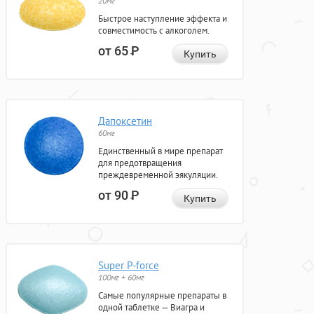
20мг
Быстрое наступление эффекта и
совместимость с алкоголем.
от 65
Р
Купить
Дапоксетин
60мг
Единственный в мире препарат
для предотвращения
преждевременной эякуляции.
от 90
Р
Купить
Super P-force
100мг + 60мг
Самые популярные препараты в
одной таблетке — Виагра и