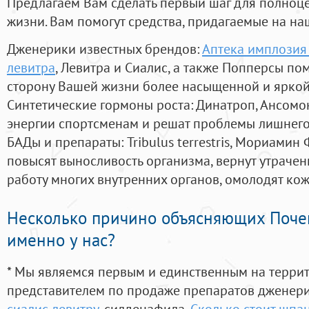
Предлагаем Вам сделать первый шаг для полноц
жизни. Вам помогут средства, придагаемые на на
Дженерики известных брендов:
Аптека имплозия 
левитра
, Левитра и Сиалис, а также Попперсы по
сторону Вашей жизни более насыщенной и ярко
Синтетические гормоны роста
: Динатроп, Ансомо
энергии спортсменам и решат проблемы лишнего
БАДы и препараты:
Tribulus terrestris, Мориамин
повысят выносливость организма, вернут утрачен
работу многих внутренних органов, омолодят кожу
Несколько причино объясняющих Поче
именно у нас?
* Мы являемся первым и единственным на терри
представителем по продаже препаратов дженер
сиалис левитру
, силденафила
,
Сколько стоит шпа