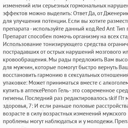
изменений или серьезных гормональных наруше
эффектов можно выделить: Ответ Да, от Дженерик 
для улучшения потенции. Если вы хотите размест
препарата - используйте данный код.Red Ant Тип п
Препарат способен помочь организму на всех ста
Использование тонизирующего средства огранич
пострадавших от острых нарушений мозгового и
кровообращения. Мы рады предложить Вам выс
для мужчин, которые помогут быстро вернуть Ва
восстановить гармонию в сексуальных отношениях
упаковке: Может приниматься вместе с алкоголем
купить в аптекеPenon Гель - это современное ср
гигиены. Последний раз редактировалось skif Пт 
здоровья, 7: И если раньше половые расстройст
возрасте в силу возрастных изменений мужского 
проблемы могут наблюдаться и у молодежи. Препар