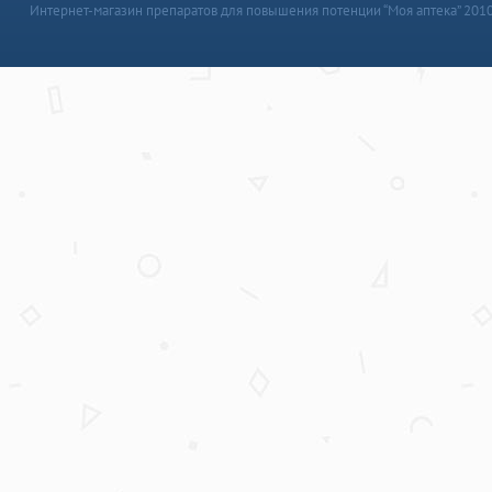
Интернет-магазин препаратов для повышения потенции “Моя аптека” 201