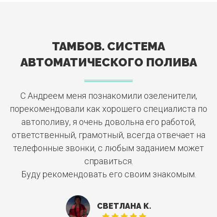
урожайности.
индивидуальными
деревьями и кустарниками
давлением не менее 0,8 Атм.
капельницами.
продиктовал необходимость
Шланг укладывается на землю
смешанного полива со сложной
или на геотекстиль, фиксируется
структурой линий, протяжённой
специальными колышками.
магистралью и распределённой
Сверху его можно засыпать
ТАМБОВ. СИСТЕМА
по участку системой клапанов.
декоративной отсыпкой из щепы,
декоративного гравия или
АВТОМАТИЧЕСКОГО ПОЛИВА
гальки.
С Андреем меня познакомили озеленители,
А
порекомендовали как хорошего специалиста по
автополиву, я очень довольна его работой,
ответственный, грамотный, всегда отвечает на
телефонные звонки, с любым заданием может
справиться.
Буду рекомендовать его своим знакомым.
СВЕТЛАНА К.