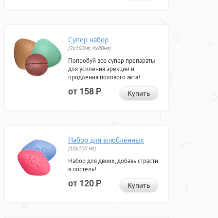
Супер набор
(2х160мг, 4х80мг)
Попробуй все супер препараты
для усиления эрекции и
продления полового акта!
от 158
Р
Купить
Набор для влюбленных
(10х100 мг)
Набор для двоих, добавь страсти
в постель!
от 120
Р
Купить