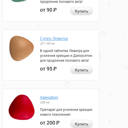
продление полового акта!
от 90
Р
Купить
Супер Левитра
20 + 60 мг
В одной таблетке Левитра для
усиления эрекции и Дапоксетин
для продления полового акта!
от 95
Р
Купить
Аванафил
100 мг
Препарат для усиления эрекции
нового поколения!
от 200
Р
Купить