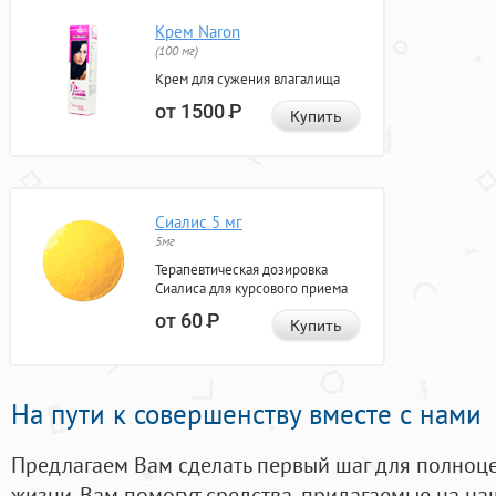
Крем Naron
(100 мг)
Крем для сужения влагалища
от 1500
Р
Купить
Сиалис 5 мг
5мг
Терапевтическая дозировка
Сиалиса для курсового приема
от 60
Р
Купить
На пути к совершенству вместе с нами
Предлагаем Вам сделать первый шаг для полноц
жизни. Вам помогут средства, придагаемые на на