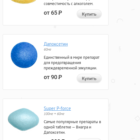
совместимость с алкоголем.
от 65
Р
Купить
Дапоксетин
60мг
Единственный в мире препарат
для предотвращения
преждевременной эякуляции.
от 90
Р
Купить
Super P-force
100мг + 60мг
Самые популярные препараты в
одной таблетке — Виагра и
Дапоксетин.