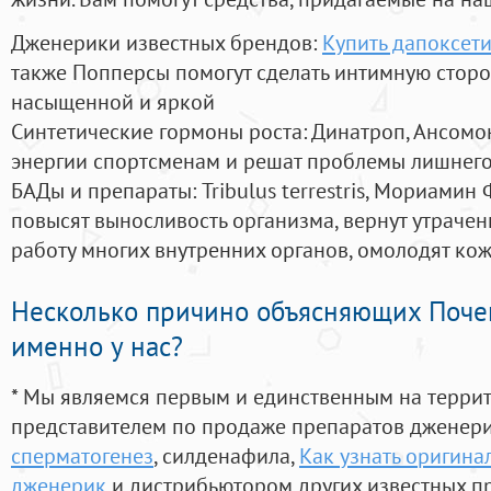
Дженерики известных брендов:
Купить дапоксети
также Попперсы помогут сделать интимную стор
насыщенной и яркой
Синтетические гормоны роста
: Динатроп, Ансомо
энергии спортсменам и решат проблемы лишнего
БАДы и препараты:
Tribulus terrestris, Мориамин
повысят выносливость организма, вернут утрачен
работу многих внутренних органов, омолодят кожу
Несколько причино объясняющих Поче
именно у нас?
* Мы являемся первым и единственным на терри
представителем по продаже препаратов дженер
сперматогенез
, силденафила
,
Как узнать оригина
дженерик
и дистрибьютором других известных п