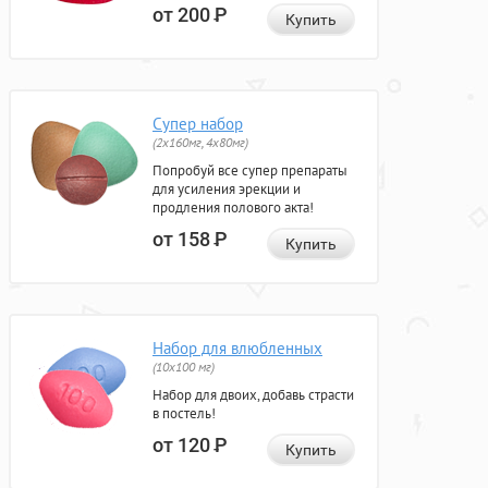
от 200
Р
Купить
Супер набор
(2х160мг, 4х80мг)
Попробуй все супер препараты
для усиления эрекции и
продления полового акта!
от 158
Р
Купить
Набор для влюбленных
(10х100 мг)
Набор для двоих, добавь страсти
в постель!
от 120
Р
Купить