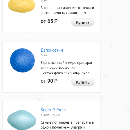
20мг
Быстрое наступление эффекта и
совместимость с алкоголем.
от 65
Р
Купить
Дапоксетин
60мг
Единственный в мире препарат
для предотвращения
преждевременной эякуляции.
от 90
Р
Купить
Super P-force
100мг + 60мг
Самые популярные препараты в
одной таблетке — Виагра и