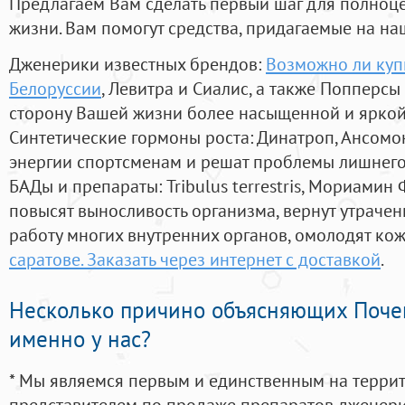
Предлагаем Вам сделать первый шаг для полноц
жизни. Вам помогут средства, придагаемые на на
Дженерики известных брендов:
Возможно ли купи
Белоруссии
, Левитра и Сиалис, а также Попперсы
сторону Вашей жизни более насыщенной и ярко
Синтетические гормоны роста
: Динатроп, Ансомо
энергии спортсменам и решат проблемы лишнего
БАДы и препараты:
Tribulus terrestris, Мориамин
повысят выносливость организма, вернут утрачен
работу многих внутренних органов, омолодят кожу
саратове. Заказать через интернет с доставкой
.
Несколько причино объясняющих Поче
именно у нас?
* Мы являемся первым и единственным на терри
представителем по продаже препаратов дженер