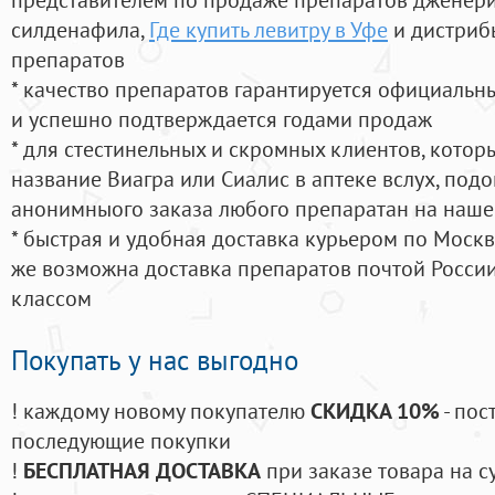
силденафила
,
Где купить левитру в Уфе
и дистриб
препаратов
* качество препаратов гарантируется официаль
и успешно подтверждается годами продаж
* для стестинельных и скромных клиентов, кото
название Виагра или Сиалис в аптеке вслух, под
анонимныого заказа любого препаратан на наше
* быстрая и удобная доставка курьером по Москве
же возможна доставка препаратов почтой России
классом
Покупать у нас выгодно
! каждому новому покупателю
СКИДКА 10%
- пос
последующие покупки
!
БЕСПЛАТНАЯ ДОСТАВКА
при заказе товара на с