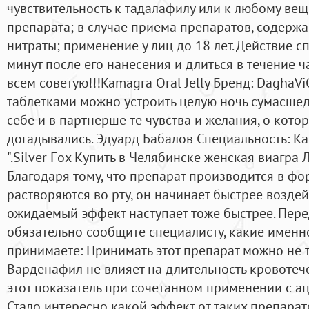
чувствительность к тадалафилу или к любому вещ
препарата; в случае приема препаратов, содерж
нитраты; применение у лиц до 18 лет. Действие сп
минут после его нанесения и длиться в течение ч
всем советую!!!Kamagra Oral Jelly Бренд: DaghaV
таблетками можно устроить целую ночь сумасшед
себе и в партнерше те чувства и желания, о кото
догадывались. Эдуард Бабалов Специальность: Как
".Silver Fox Купить в Челябинске женская виагра
Благодаря тому, что препарат производится в фо
растворяются во рту, он начинает быстрее воздейс
ожидаемый эффект наступает тоже быстрее. Пер
обязательно сообщите специалисту, какие имен
принимаете: Принимать этот препарат можно не т
Варденафил не влияет на длительность кровотече
этот показатель при сочетанном применении с а
Стало интересно какой эффект от таких препарат