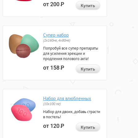
от 200
Р
Купить
Супер набор
(2х160мг, 4х80мг)
Попробуй все супер препараты
для усиления эрекции и
продления полового акта!
от 158
Р
Купить
Набор для влюбленных
(10х100 мг)
Набор для двоих, добавь страсти
в постель!
от 120
Р
Купить