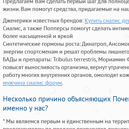
Предлагаем Вам сделать первый шаг для полноц
жизни. Вам помогут средства, придагаемые на на
Дженерики известных брендов:
Купить сиалис де
Сиалис, а также Попперсы помогут сделать инти
более насыщенной и яркой
Синтетические гормоны роста
: Динатроп, Ансомо
энергии спортсменам и решат проблемы лишнего
БАДы и препараты:
Tribulus terrestris, Мориамин
повысят выносливость организма, вернут утрачен
работу многих внутренних органов, омолодят кожу
мужчина сиалис форум
.
Несколько причино объясняющих Поче
именно у нас?
* Мы являемся первым и единственным на терри
представителем по продаже препаратов дженер