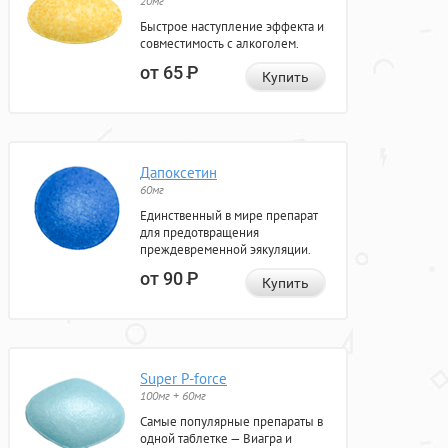
20мг
Быстрое наступление эффекта и
совместимость с алкоголем.
от 65
Р
Купить
Дапоксетин
60мг
Единственный в мире препарат
для предотвращения
преждевременной эякуляции.
от 90
Р
Купить
Super P-force
100мг + 60мг
Самые популярные препараты в
одной таблетке — Виагра и