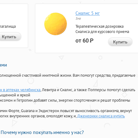
Сиалис 5 мг
5мг
лагалища
Терапевтическая дозировка
Сиалиса для курсового приема
Купить
от 60
Р
Купить
нами
олноценной счастливой инитмной жизни. Вам помогут средства, придагаемые
н в аптеках челябинска
, Левитра и Сиалис, а также Попперсы помогут сделать
сыщенной и яркой
Ансомон и Гетропин добавят силы, энергии спортсменам и решат проблемы
ориамин Форте, Guarana и Экдистерон повысят выносливость организма, вернут
огих внутренних органов, омолодят кожу, и,
Дженерики сиалиса купить
Почему нужно покупать именно у нас?