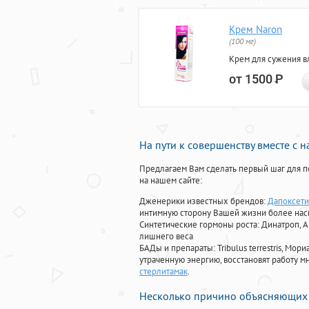
Крем Naron
(100 мг)
Крем для сужения в
от 1500
Р
На пути к совершенству вместе с 
Предлагаем Вам сделать первый шаг для п
на нашем сайте:
Дженерики известных брендов:
Дапоксети
интимную сторону Вашей жизни более на
Синтетические гормоны роста
: Динатроп, 
лишнего веса
БАДы и препараты:
Tribulus terrestris, М
утраченную энергию, восстановят работу мн
стерлитамак
.
Несколько причино объясняющих 