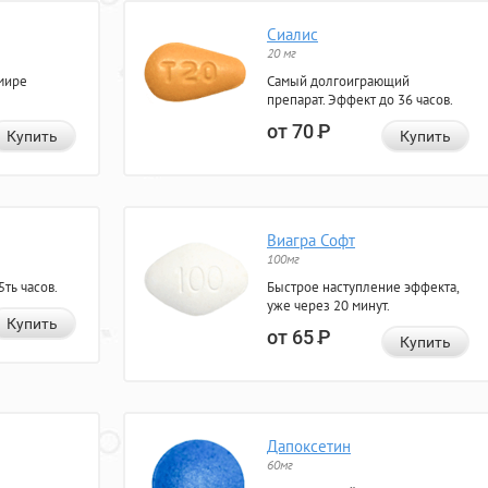
Сиалис
20 мг
мире
Самый долгоиграющий
препарат. Эффект до 36 часов.
от 70
Р
Купить
Купить
Виагра Софт
100мг
ть часов.
Быстрое наступление эффекта,
уже через 20 минут.
Купить
от 65
Р
Купить
Дапоксетин
60мг