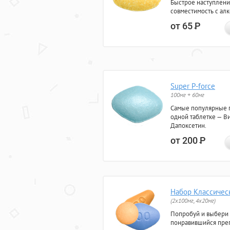
Быстрое наступлени
совместимость с ал
от 65
Р
Super P-force
100мг + 60мг
Самые популярные 
одной таблетке — Ви
Дапоксетин.
от 200
Р
Набор Классичес
(2x100мг, 4x20мг)
Попробуй и выбери
понравившийся преп