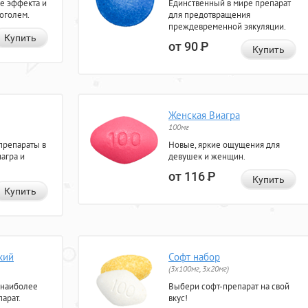
е эффекта и
Единственный в мире препарат
коголем.
для предотвращения
преждевременной эякуляции.
Купить
от 90
Р
Купить
Женская Виагра
100мг
препараты в
Новые, яркие ощущения для
агра и
девушек и женщин.
от 116
Р
Купить
Купить
кий
Софт набор
(3x100мг, 3x20мг)
 наиболее
Выбери софт-препарат на свой
арат.
вкус!