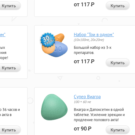
от 117
Р
Купить
Купить
ом"
Набор "Три в одном"
(10x100мг, 20x20мг)
ных
Большой набор из 3-х
ения
препаратов.
боре!
от 117
Р
Купить
Купить
Супер Виагра
100 + 60 мг
 36 часов и
Виагра и Дапоксетин в одной
 акта в
таблетке. Усиление эрекции и
продление полового акта!
от 90
Р
Купить
Купить