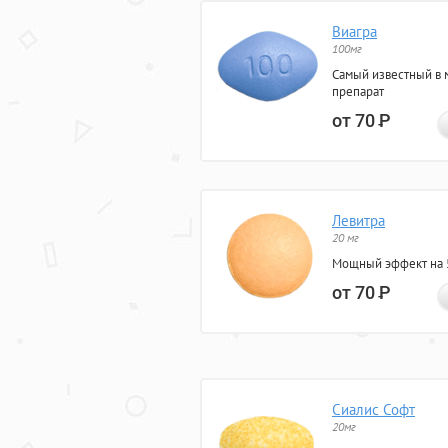
Виагра
100мг
Самый известный в 
препарат
от 70
Р
Левитра
20 мг
Мощный эффект на 5
от 70
Р
Сиалис Софт
20мг