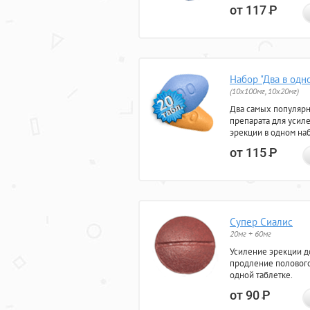
от 117
Р
Набор "Два в одн
(10x100мг, 10x20мг)
Два самых популяр
препарата для усил
эрекции в одном на
от 115
Р
Супер Сиалис
20мг + 60мг
Усиление эрекции до
продление полового
одной таблетке.
от 90
Р