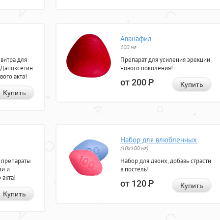
Аванафил
100 мг
евитра для
Препарат для усиления эрекции
 Дапоксетин
нового поколения!
вого акта!
от 200
Р
Купить
Купить
Набор для влюбленных
(10х100 мг)
 препараты
Набор для двоих, добавь страсти
ии и
в постель!
 акта!
от 120
Р
Купить
Купить