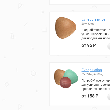
Супер Левитра
20 + 60 мг
В одной таблетке Л
усиления эрекции и
для продления поло
от 95
Р
Супер набор
(2х160мг, 4х80мг)
Попробуй все супер
для усиления эрекц
продления полового
от 158
Р