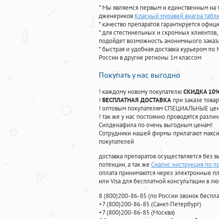
* Мы являемся первым и единственным на 
дженериков
Красный муравей виагра табл
* качество препаратов гарантируется офи
* для стестинельных и скромных клиентов,
подойдет возможность анонимныого заказа
* быстрая и удобная доставка курьером по 
России в другие регионы 1м классом
Покупать у нас выгодно
! каждому новому покупателю
СКИДКА 10
!
БЕСПЛАТНАЯ ДОСТАВКА
при заказе товар
! оптовым покупателям СПЕЦИАЛЬНЫЕ цены
! так же у нас постоянно проводятся раз
Силденафила по очень выгодным ценам!
Cотрудники нашей фирмы прилагают макси
покупателей
доставка препаратов осуществляется без в
потенции, а так же
Сиалис инструкция по 
оплата принимаются через электронные пл
или Visa для бесплатной консультации в л
8
(800
)200-86-85
(
по России звонок беспла
+7
(800
)200-86-85
(
Санкт-Петербург)
+7
(800
)200-86-85
(
Москва)