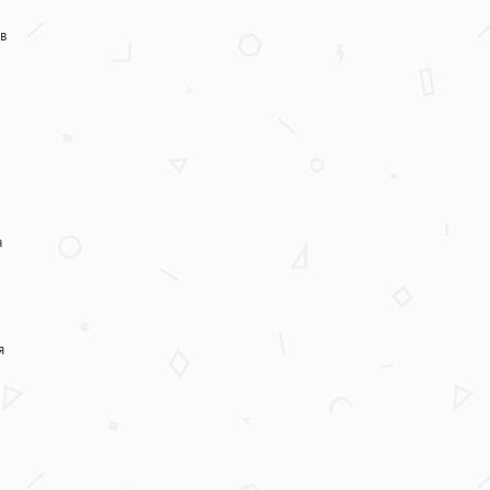
в
а
я