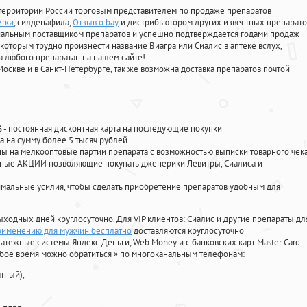
территории России торговым представителем по продаже препаратов
етки
, силденафила
,
Отзыв о bay
и дистрибьютором других известных препарато
циальным поставщиком препаратов и успешно подтверждается годами продаж
 которым трудно произнести название Виагра или Сиалис в аптеке вслух,
 любого препаратан на нашем сайте!
Москве и в Санкт-Петербурге, так же возможна доставка препаратов почтой
%
- постоянная дисконтная карта на последующие покупки
а на сумму более 5 тысяч рублей
 на мелкооптовые партии препарата с возможностью выписки товарного чек
личные АКЦИИ позволяющие покупать дженерики Левитры, Сиалиса и
мальные усилия, чтобы сделать приобретение препаратов удобным для
ыходных дней круглосуточно. Для VIP клиентов: Сиалис и другие препараты дл
применению для мужчин бесплатно
доставляются круглосуточно
атежные системы Яндекс Деньги, Web Money и с банковских карт Master Card
юбое время можно обратиться
»
по многоканальным телефонам:
тный),