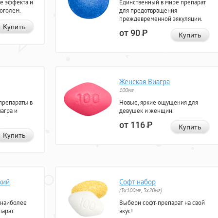
е эффекта и
Единственный в мире препарат
коголем.
для предотвращения
преждевременной эякуляции.
Купить
от 90
Р
Купить
Женская Виагра
100мг
препараты в
Новые, яркие ощущения для
агра и
девушек и женщин.
от 116
Р
Купить
Купить
кий
Софт набор
(3x100мг, 3x20мг)
 наиболее
Выбери софт-препарат на свой
арат.
вкус!