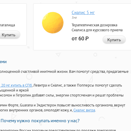
Сиалис 5 мг
5мг
лагалища
Терапевтическая дозировка
Сиалиса для курсового приема
Купить
от 60
Р
Купить
нами
олноценной счастливой инитмной жизни. Вам помогут средства, придагаемые
 20 мг купить в СПб
, Левитра и Сиалис, а также Попперсы помогут сделать
сыщенной и яркой
Ансомон и Гетропин добавят силы, энергии спортсменам и решат проблемы
ориамин Форте, Guarana и Экдистерон повысят выносливость организма, вернут
огих внутренних органов, омолодят кожу, и,
Сиалис вигра
.
Почему нужно покупать именно у нас?
территории России торговым представителем по продаже препаратов