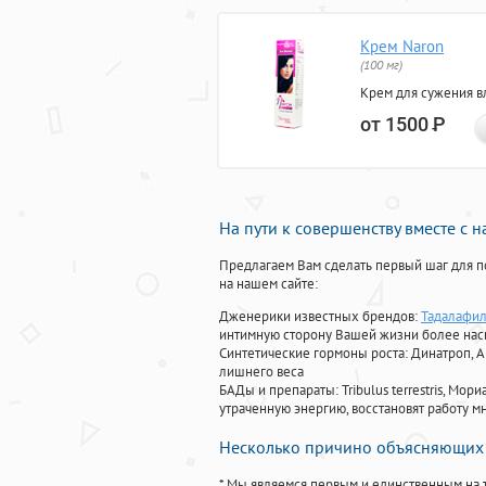
Крем Naron
(100 мг)
Крем для сужения в
от 1500
Р
На пути к совершенству вместе с 
Предлагаем Вам сделать первый шаг для п
на нашем сайте:
Дженерики известных брендов:
Тадалафил
интимную сторону Вашей жизни более на
Синтетические гормоны роста
: Динатроп, 
лишнего веса
БАДы и препараты:
Tribulus terrestris, М
утраченную энергию, восстановят работу мн
Несколько причино объясняющих 
* Мы являемся первым и единственным на 