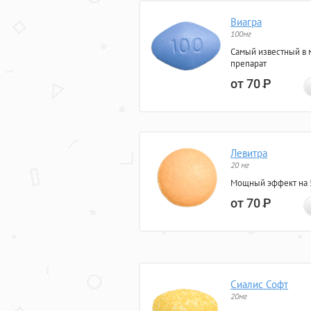
Виагра
100мг
Самый известный в 
препарат
от 70
Р
Левитра
20 мг
Мощный эффект на 5
от 70
Р
Сиалис Софт
20мг