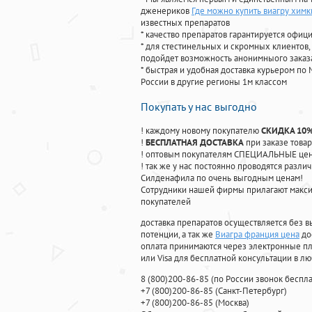
дженериков
Где можно купить виагру химк
известных препаратов
* качество препаратов гарантируется офи
* для стестинельных и скромных клиентов,
подойдет возможность анонимныого заказа
* быстрая и удобная доставка курьером по 
России в другие регионы 1м классом
Покупать у нас выгодно
! каждому новому покупателю
СКИДКА 10
!
БЕСПЛАТНАЯ ДОСТАВКА
при заказе товар
! оптовым покупателям СПЕЦИАЛЬНЫЕ цены
! так же у нас постоянно проводятся раз
Силденафила по очень выгодным ценам!
Cотрудники нашей фирмы прилагают макси
покупателей
доставка препаратов осуществляется без в
потенции, а так же
Виагра франция цена
до
оплата принимаются через электронные пл
или Visa для бесплатной консультации в л
8
(800
)200-86-85
(
по России звонок беспла
+7
(800
)200-86-85
(
Санкт-Петербург)
+7
(800
)200-86-85
(
Москва)