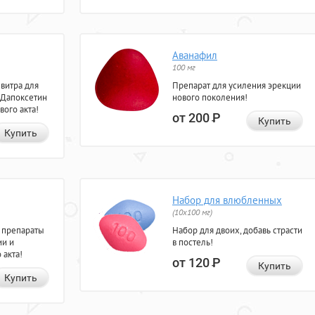
Аванафил
100 мг
евитра для
Препарат для усиления эрекции
 Дапоксетин
нового поколения!
вого акта!
от 200
Р
Купить
Купить
Набор для влюбленных
(10х100 мг)
 препараты
Набор для двоих, добавь страсти
ии и
в постель!
 акта!
от 120
Р
Купить
Купить