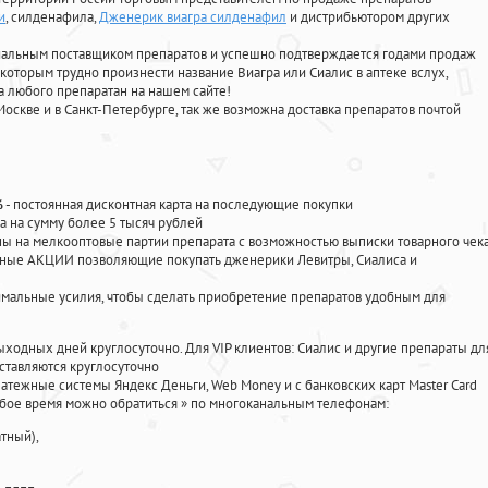
и
, силденафила
,
Дженерик виагра силденафил
и дистрибьютором других
циальным поставщиком препаратов и успешно подтверждается годами продаж
 которым трудно произнести название Виагра или Сиалис в аптеке вслух,
 любого препаратан на нашем сайте!
Москве и в Санкт-Петербурге, так же возможна доставка препаратов почтой
%
- постоянная дисконтная карта на последующие покупки
а на сумму более 5 тысяч рублей
 на мелкооптовые партии препарата с возможностью выписки товарного чек
личные АКЦИИ позволяющие покупать дженерики Левитры, Сиалиса и
мальные усилия, чтобы сделать приобретение препаратов удобным для
ыходных дней круглосуточно. Для VIP клиентов: Сиалис и другие препараты дл
ставляются круглосуточно
атежные системы Яндекс Деньги, Web Money и с банковских карт Master Card
юбое время можно обратиться
»
по многоканальным телефонам:
тный),