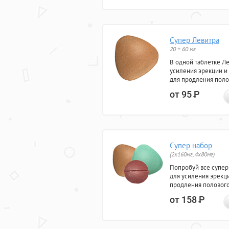
Супер Левитра
20 + 60 мг
В одной таблетке Л
усиления эрекции и
для продления поло
от 95
Р
Супер набор
(2х160мг, 4х80мг)
Попробуй все супер
для усиления эрекц
продления полового
от 158
Р