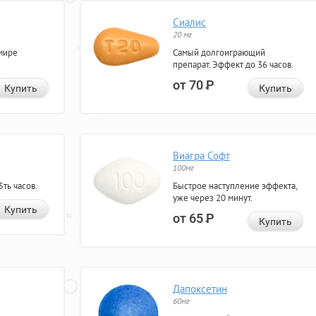
Сиалис
20 мг
мире
Самый долгоиграющий
препарат. Эффект до 36 часов.
от 70
Р
Купить
Купить
Виагра Софт
100мг
ть часов.
Быстрое наступление эффекта,
уже через 20 минут.
Купить
от 65
Р
Купить
Дапоксетин
60мг