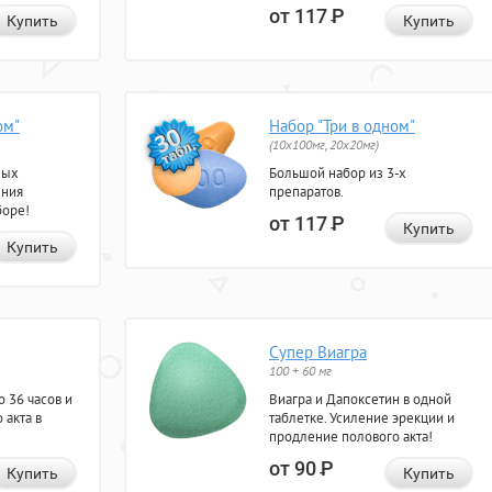
от 117
Р
Купить
Купить
ом"
Набор "Три в одном"
(10x100мг, 20x20мг)
ных
Большой набор из 3-х
ения
препаратов.
боре!
от 117
Р
Купить
Купить
Супер Виагра
100 + 60 мг
 36 часов и
Виагра и Дапоксетин в одной
 акта в
таблетке. Усиление эрекции и
продление полового акта!
от 90
Р
Купить
Купить