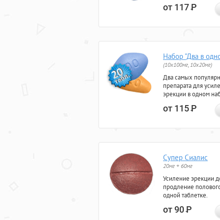
от 117
Р
Набор "Два в одн
(10x100мг, 10x20мг)
Два самых популяр
препарата для усил
эрекции в одном на
от 115
Р
Супер Сиалис
20мг + 60мг
Усиление эрекции до
продление полового
одной таблетке.
от 90
Р