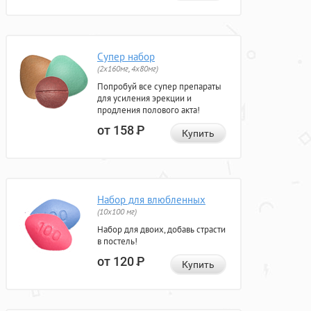
Супер набор
(2х160мг, 4х80мг)
Попробуй все супер препараты
для усиления эрекции и
продления полового акта!
от 158
Р
Купить
Набор для влюбленных
(10х100 мг)
Набор для двоих, добавь страсти
в постель!
от 120
Р
Купить