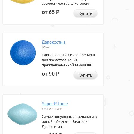
совместимость с алкоголем.
от 65
Р
Купить
Дапоксетин
60мг
Единственный в мире препарат
для предотвращения
преждевременной эякуляции.
от 90
Р
Купить
Super P-force
100мг + 60мг
Самые популярные препараты в
одной таблетке — Виагра и
Дапоксетин.