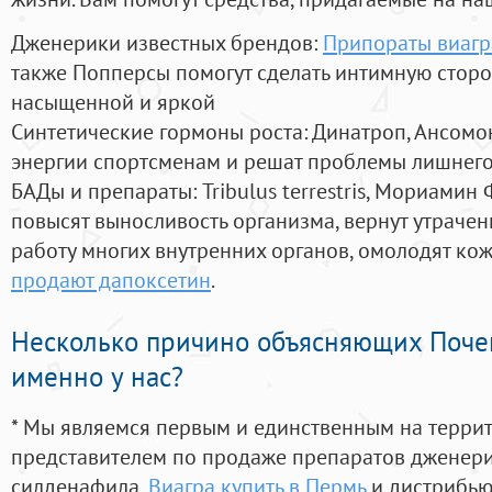
Дженерики известных брендов:
Припораты виагр
также Попперсы помогут сделать интимную стор
насыщенной и яркой
Синтетические гормоны роста
: Динатроп, Ансомо
энергии спортсменам и решат проблемы лишнего
БАДы и препараты:
Tribulus terrestris, Мориамин
повысят выносливость организма, вернут утрачен
работу многих внутренних органов, омолодят кожу
продают дапоксетин
.
Несколько причино объясняющих Поче
именно у нас?
* Мы являемся первым и единственным на терри
представителем по продаже препаратов дженер
силденафила
,
Виагра купить в Пермь
и дистрибью