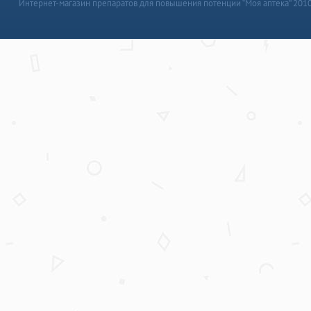
Интернет-магазин препаратов для повышения потенции “Моя аптека” 201