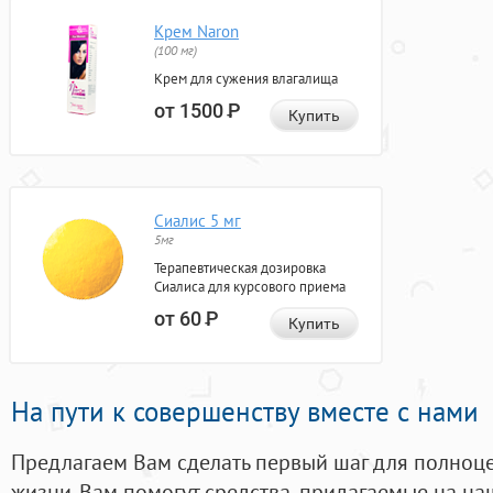
Крем Naron
(100 мг)
Крем для сужения влагалища
от 1500
Р
Купить
Сиалис 5 мг
5мг
Терапевтическая дозировка
Сиалиса для курсового приема
от 60
Р
Купить
На пути к совершенству вместе с нами
Предлагаем Вам сделать первый шаг для полноц
жизни. Вам помогут средства, придагаемые на на