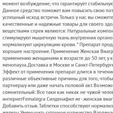
момент возбуждение, что гарантирует стабильну
Данное средство поможет вам повысить свою пот
успешный исход встречи. Только у нас вы сможет
качественные и надежные товары для своего зд
веществами спрея являются: Натуральные компон
стимулируют мышечную ткань внутренних органов
нормализуют циркуляцию крови. * Препарат продл
хорошее настроение. Применение Женская Виагр
применению женщинами в возрасте до 50 лет, у 
менопауза. Доставка в Москве и Санкт-Петербурге
Эффект от применения препарат длится в течение
различные объективные причины для того, чтобы
партнершу или даже начать половой акт. Возможно
сомнительный: Все таки как никак не чужой чело
интернетFemalegra Силденафил мг - женская виа
Добавить отзыв. Таблетки способствуют нормали
железы. Уменьшить суточное количество Варден