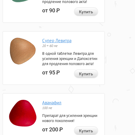
продление полового акта!
от 90
Р
Купить
Супер Левитра
20 + 60 мг
В одной таблетке Левитра для
усиления эрекции и Дапоксетин
для продления полового акта!
от 95
Р
Купить
Аванафил
100 мг
Препарат для усиления эрекции
нового поколения!
от 200
Р
Купить