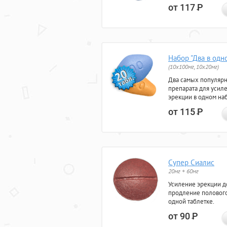
от 117
Р
Набор "Два в одн
(10x100мг, 10x20мг)
Два самых популяр
препарата для усил
эрекции в одном на
от 115
Р
Супер Сиалис
20мг + 60мг
Усиление эрекции до
продление полового
одной таблетке.
от 90
Р