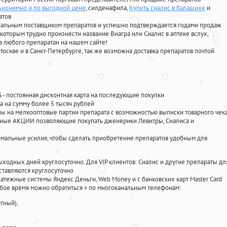
 Анонимно и по выгодной цене
, силденафила
,
Купить сиалис в балашихе
и
атов
циальным поставщиком препаратов и успешно подтверждается годами продаж
 которым трудно произнести название Виагра или Сиалис в аптеке вслух,
 любого препаратан на нашем сайте!
Москве и в Санкт-Петербурге, так же возможна доставка препаратов почтой
%
- постоянная дисконтная карта на последующие покупки
а на сумму более 5 тысяч рублей
 на мелкооптовые партии препарата с возможностью выписки товарного чек
личные АКЦИИ позволяющие покупать дженерики Левитры, Сиалиса и
мальные усилия, чтобы сделать приобретение препаратов удобным для
ыходных дней круглосуточно. Для VIP клиентов: Сиалис и другие препараты дл
тавляются круглосуточно
атежные системы Яндекс Деньги, Web Money и с банковских карт Master Card
юбое время можно обратиться
»
по многоканальным телефонам:
тный),