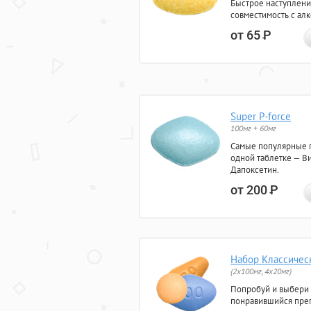
Быстрое наступлени
совместимость с ал
от 65
Р
Super P-force
100мг + 60мг
Самые популярные 
одной таблетке — Ви
Дапоксетин.
от 200
Р
Набор Классичес
(2x100мг, 4x20мг)
Попробуй и выбери
понравившийся преп