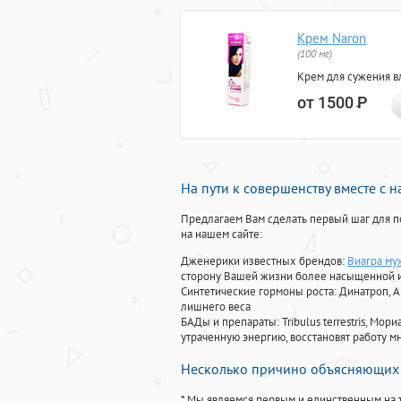
Крем Naron
(100 мг)
Крем для сужения в
от 1500
Р
На пути к совершенству вместе с 
Предлагаем Вам сделать первый шаг для п
на нашем сайте:
Дженерики известных брендов:
Виагра му
сторону Вашей жизни более насыщенной 
Синтетические гормоны роста
: Динатроп, 
лишнего веса
БАДы и препараты:
Tribulus terrestris, М
утраченную энергию, восстановят работу мн
Несколько причино объясняющих 
* Мы являемся первым и единственным на 