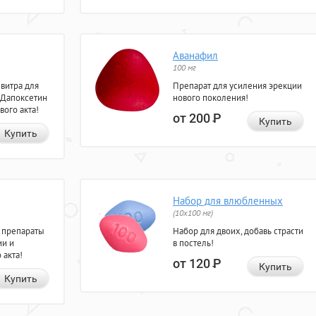
Аванафил
100 мг
евитра для
Препарат для усиления эрекции
 Дапоксетин
нового поколения!
вого акта!
от 200
Р
Купить
Купить
Набор для влюбленных
(10х100 мг)
 препараты
Набор для двоих, добавь страсти
ии и
в постель!
 акта!
от 120
Р
Купить
Купить