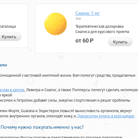
Сиалис 5 мг
5мг
лагалища
Терапевтическая дозировка
Сиалиса для курсового приема
Купить
от 60
Р
Купить
нами
олноценной счастливой инитмной жизни. Вам помогут средства, придагаемые
жская в каплях
, Левитра и Сиалис, а также Попперсы помогут сделать интимную
и яркой
Ансомон и Гетропин добавят силы, энергии спортсменам и решат проблемы
ориамин Форте, Guarana и Экдистерон повысят выносливость организма, вернут
огих внутренних органов, омолодят кожу, и,
Дапоксетин купить в кроснадаре
.
Почему нужно покупать именно у нас?
территории России торговым представителем по продаже препаратов