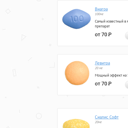
Виагра
100мг
Самый известный в 
препарат
от 70
Р
Левитра
20 мг
Мощный эффект на 5
от 70
Р
Сиалис Софт
20мг