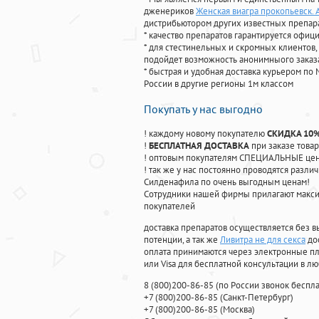
дженериков
Женская виагра прокопьевск.
дистрибьютором других известных препар
* качество препаратов гарантируется офи
* для стестинельных и скромных клиентов,
подойдет возможность анонимныого заказа
* быстрая и удобная доставка курьером по 
России в другие регионы 1м классом
Покупать у нас выгодно
! каждому новому покупателю
СКИДКА 10
!
БЕСПЛАТНАЯ ДОСТАВКА
при заказе товар
! оптовым покупателям СПЕЦИАЛЬНЫЕ цены
! так же у нас постоянно проводятся раз
Силденафила по очень выгодным ценам!
Cотрудники нашей фирмы прилагают макси
покупателей
доставка препаратов осуществляется без в
потенции, а так же
Ливитра не для секса
дос
оплата принимаются через электронные пл
или Visa для бесплатной консультации в л
8
(800
)200-86-85
(
по России звонок беспла
+7
(800
)200-86-85
(
Санкт-Петербург)
+7
(800
)200-86-85
(
Москва)