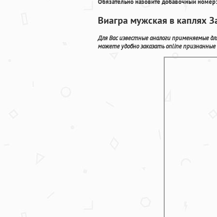
Обязательно назовите добавочный номер:
Виагра мужская в каплях З
Для Вас известные аналоги применяемые дл
можете удобно заказать online признанные