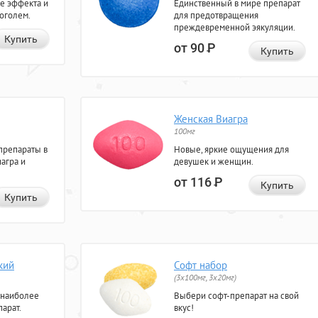
е эффекта и
Единственный в мире препарат
коголем.
для предотвращения
преждевременной эякуляции.
Купить
от 90
Р
Купить
Женская Виагра
100мг
препараты в
Новые, яркие ощущения для
агра и
девушек и женщин.
от 116
Р
Купить
Купить
кий
Софт набор
(3x100мг, 3x20мг)
 наиболее
Выбери софт-препарат на свой
арат.
вкус!