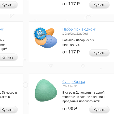
от 117
Р
Купить
Купить
ом"
Набор "Три в одном"
(10x100мг, 20x20мг)
ных
Большой набор из 3-х
ения
препаратов.
боре!
от 117
Р
Купить
Купить
Супер Виагра
100 + 60 мг
 36 часов и
Виагра и Дапоксетин в одной
 акта в
таблетке. Усиление эрекции и
продление полового акта!
от 90
Р
Купить
Купить