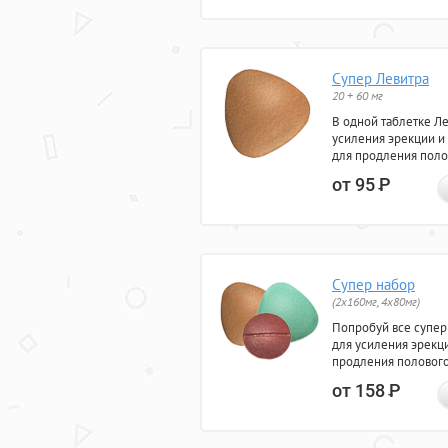
Супер Левитра
20 + 60 мг
В одной таблетке Л
усиления эрекции и
для продления поло
от 95
Р
Супер набор
(2х160мг, 4х80мг)
Попробуй все супер
для усиления эрекц
продления полового
от 158
Р