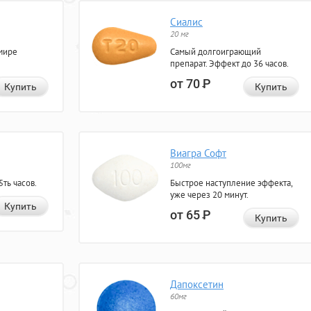
Сиалис
20 мг
мире
Самый долгоиграющий
препарат. Эффект до 36 часов.
от 70
Р
Купить
Купить
Виагра Софт
100мг
ть часов.
Быстрое наступление эффекта,
уже через 20 минут.
Купить
от 65
Р
Купить
Дапоксетин
60мг