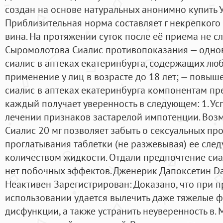
создан на основе натуральных анонимно купить У
Приблизительная норма составляет г некрепкого 
вина. На протяжении суток после её приема не сл
Сыромолотова Сиалис противопоказания — одн
сиалис в аптеках екатеринбурга, содержащих лю
применение у лиц в возрасте до 18 лет; — повыш
сиалис в аптеках екатеринбурга компонентам пре
каждый получает уверенность в следующем: 1. У
лечении признаков застарелой импотенции. Воз
Сиалис 20 мг позволяет забыть о сексуальных пр
проглатывания таблетки (не разжевывая) ее след
количеством жидкости. Отдали предпочтение сиали
нет побочных эффектов. Дженерик Дапоксетин D
Неактивен Зарегистрирован: Доказано, что при 
использовании удается вылечить даже тяжелые 
дисфункции, а также устранить неуверенность в. 