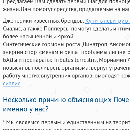
Предлагаем Вам сделать первый шаг для полноц
жизни. Вам помогут средства, придагаемые на на
Дженерики известных брендов:
Купить левитру в
Сиалис, а также Попперсы помогут сделать инти
более насыщенной и яркой
Синтетические гормоны роста
: Динатроп, Ансомо
энергии спортсменам и решат проблемы лишнего
БАДы и препараты:
Tribulus terrestris, Мориамин
повысят выносливость организма, вернут утрачен
работу многих внутренних органов, омолодят кожу
сиалис
.
Несколько причино объясняющих Поче
именно у нас?
* Мы являемся первым и единственным на терри
представителем по продаже препаратов дженер