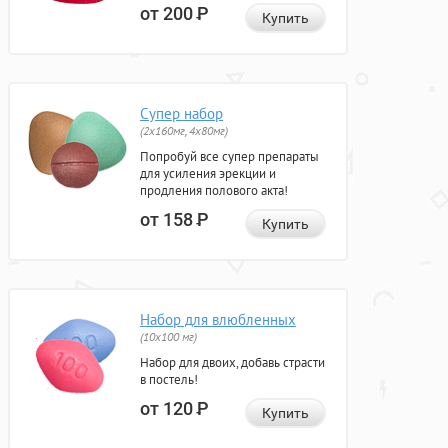
от 200
Р
Купить
Супер набор
(2х160мг, 4х80мг)
Попробуй все супер препараты
для усиления эрекции и
продления полового акта!
от 158
Р
Купить
Набор для влюбленных
(10х100 мг)
Набор для двоих, добавь страсти
в постель!
от 120
Р
Купить