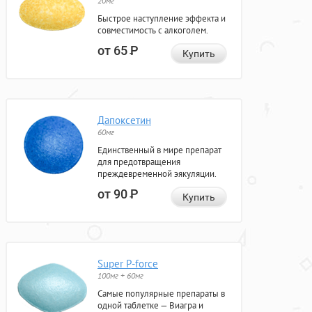
20мг
Быстрое наступление эффекта и
совместимость с алкоголем.
от 65
Р
Купить
Дапоксетин
60мг
Единственный в мире препарат
для предотвращения
преждевременной эякуляции.
от 90
Р
Купить
Super P-force
100мг + 60мг
Самые популярные препараты в
одной таблетке — Виагра и