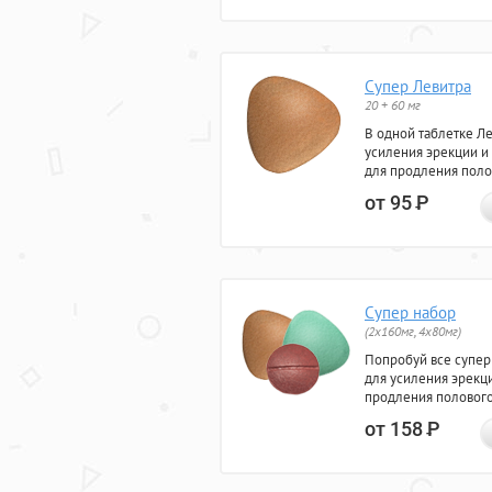
Супер Левитра
20 + 60 мг
В одной таблетке Л
усиления эрекции и
для продления поло
от 95
Р
Супер набор
(2х160мг, 4х80мг)
Попробуй все супер
для усиления эрекц
продления полового
от 158
Р