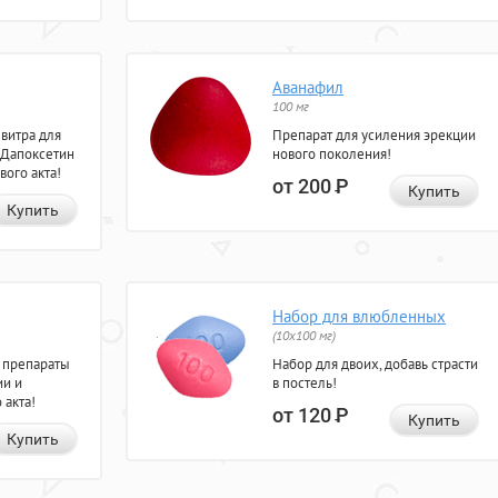
Аванафил
100 мг
евитра для
Препарат для усиления эрекции
 Дапоксетин
нового поколения!
вого акта!
от 200
Р
Купить
Купить
Набор для влюбленных
(10х100 мг)
 препараты
Набор для двоих, добавь страсти
ии и
в постель!
 акта!
от 120
Р
Купить
Купить