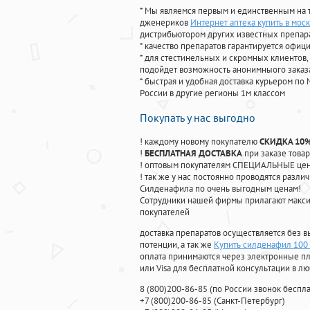
* Мы являемся первым и единственным на 
дженериков
Интернет аптека купить в моск
дистрибьютором других известных препар
* качество препаратов гарантируется офи
* для стестинельных и скромных клиентов,
подойдет возможность анонимныого заказа
* быстрая и удобная доставка курьером по 
России в другие регионы 1м классом
Покупать у нас выгодно
! каждому новому покупателю
СКИДКА 10
!
БЕСПЛАТНАЯ ДОСТАВКА
при заказе товар
! оптовым покупателям СПЕЦИАЛЬНЫЕ цены
! так же у нас постоянно проводятся раз
Силденафила по очень выгодным ценам!
Cотрудники нашей фирмы прилагают макси
покупателей
доставка препаратов осуществляется без в
потенции, а так же
Купить силденафил 100
оплата принимаются через электронные пл
или Visa для бесплатной консультации в л
8
(800
)200-86-85
(
по России звонок беспла
+7
(800
)200-86-85
(
Санкт-Петербург)