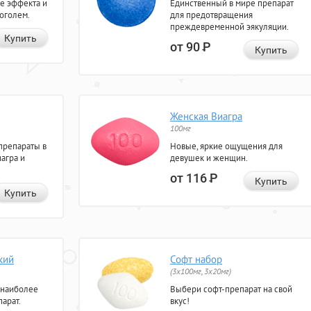
е эффекта и
Единственный в мире препарат
коголем.
для предотвращения
преждевременной эякуляции.
Купить
от 90
Р
Купить
Женская Виагра
100мг
препараты в
Новые, яркие ощущения для
агра и
девушек и женщин.
от 116
Р
Купить
Купить
кий
Софт набор
(3x100мг, 3x20мг)
 наиболее
Выбери софт-препарат на свой
арат.
вкус!