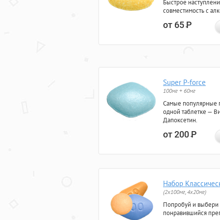
Быстрое наступлени
совместимость с ал
от 65
Р
Super P-force
100мг + 60мг
Самые популярные 
одной таблетке — Ви
Дапоксетин.
от 200
Р
Набор Классичес
(2x100мг, 4x20мг)
Попробуй и выбери
понравившийся преп