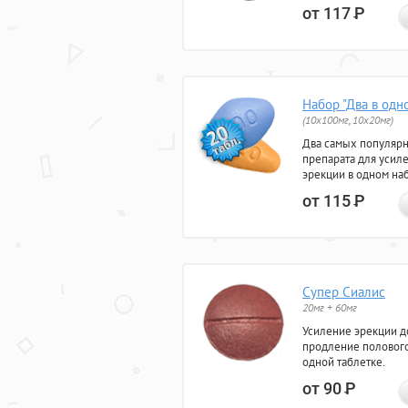
от 117
Р
Набор "Два в одн
(10x100мг, 10x20мг)
Два самых популяр
препарата для усил
эрекции в одном на
от 115
Р
Супер Сиалис
20мг + 60мг
Усиление эрекции до
продление полового
одной таблетке.
от 90
Р