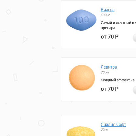
Виагра
100мг
Самый известный в 
препарат
от 70
Р
Левитра
20 мг
Мощный эффект на 5
от 70
Р
Сиалис Софт
20мг