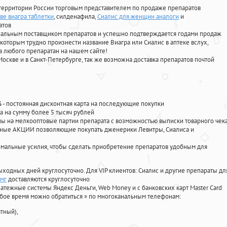
территории России торговым представителем по продаже препаратов
ве виагра таблетки
, силденафила
,
Сиалис для женщин аналоги
и
атов
циальным поставщиком препаратов и успешно подтверждается годами продаж
 которым трудно произнести название Виагра или Сиалис в аптеке вслух,
 любого препаратан на нашем сайте!
Москве и в Санкт-Петербурге, так же возможна доставка препаратов почтой
%
- постоянная дисконтная карта на последующие покупки
а на сумму более 5 тысяч рублей
 на мелкооптовые партии препарата с возможностью выписки товарного чек
личные АКЦИИ позволяющие покупать дженерики Левитры, Сиалиса и
мальные усилия, чтобы сделать приобретение препаратов удобным для
ыходных дней круглосуточно. Для VIP клиентов: Сиалис и другие препараты дл
 мг
доставляются круглосуточно
атежные системы Яндекс Деньги, Web Money и с банковских карт Master Card
юбое время можно обратиться
»
по многоканальным телефонам:
тный),