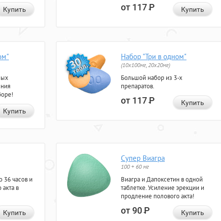
от 117
Р
Купить
Купить
ом"
Набор "Три в одном"
(10x100мг, 20x20мг)
ных
Большой набор из 3-х
ения
препаратов.
боре!
от 117
Р
Купить
Купить
Супер Виагра
100 + 60 мг
 36 часов и
Виагра и Дапоксетин в одной
 акта в
таблетке. Усиление эрекции и
продление полового акта!
от 90
Р
Купить
Купить