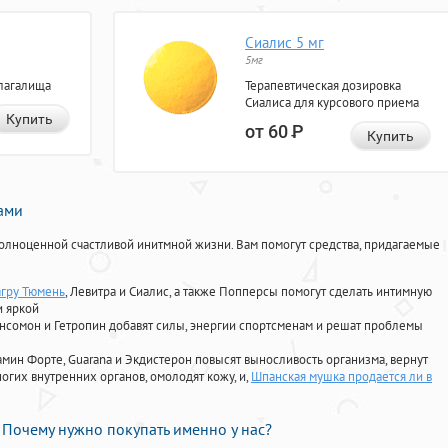
Сиалис 5 мг
5мг
лагалища
Терапевтическая дозировка
Сиалиса для курсового приема
Купить
от 60
Р
Купить
нами
олноценной счастливой инитмной жизни. Вам помогут средства, придагаемые
агру Тюмень
, Левитра и Сиалис, а также Попперсы помогут сделать интимную
и яркой
Ансомон и Гетропин добавят силы, энергии спортсменам и решат проблемы
ориамин Форте, Guarana и Экдистерон повысят выносливость организма, вернут
огих внутренних органов, омолодят кожу, и,
Шпанская мушка продается ли в
Почему нужно покупать именно у нас?