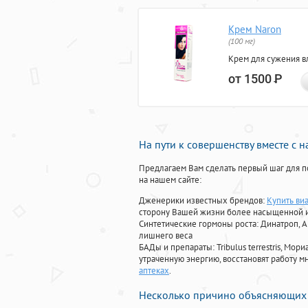
Крем Naron
(100 мг)
Крем для сужения в
от 1500
Р
На пути к совершенству вместе с 
Предлагаем Вам сделать первый шаг для п
на нашем сайте:
Дженерики известных брендов:
Купить ви
сторону Вашей жизни более насыщенной 
Синтетические гормоны роста
: Динатроп, 
лишнего веса
БАДы и препараты:
Tribulus terrestris, М
утраченную энергию, восстановят работу мн
аптеках
.
Несколько причино объясняющих 