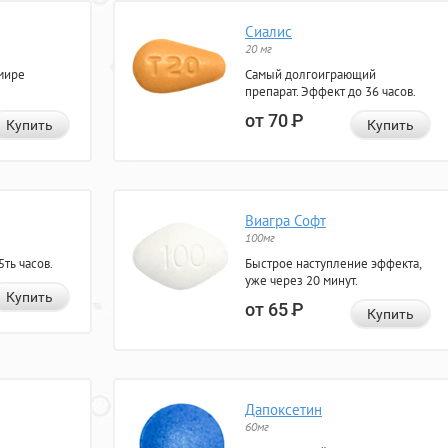
Сиалис
20 мг
мире
Самый долгоиграющий
препарат. Эффект до 36 часов.
от 70
Р
Купить
Купить
Виагра Софт
100мг
ть часов.
Быстрое наступление эффекта,
уже через 20 минут.
Купить
от 65
Р
Купить
Дапоксетин
60мг