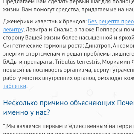
Предлагаем Вам сделать первый шаг для полноц
жизни. Вам помогут средства, придагаемые на на
Дженерики известных брендов:
Без рецепта прео
левитру
, Левитра и Сиалис, а также Попперсы по
сторону Вашей жизни более насыщенной и ярко
Синтетические гормоны роста
: Динатроп, Ансомо
энергии спортсменам и решат проблемы лишнего
БАДы и препараты:
Tribulus terrestris, Мориамин
повысят выносливость организма, вернут утрачен
работу многих внутренних органов, омолодят кожу
таблетки
.
Несколько причино объясняющих Поче
именно у нас?
* Мы являемся первым и единственным на терри
представителем по продаже препаратов дженер