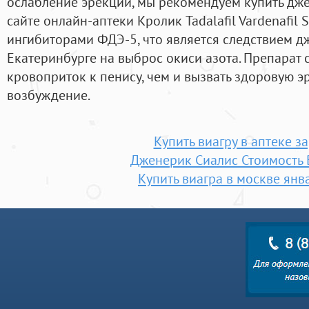
ослабление эрекции, мы рекомендуем купить дже
сайте онлайн-аптеки Кролик Tadalafil Vardenafil S
ингибиторами ФДЭ-5, что является следствием д
Екатеринбурге на выброс окиси азота. Препарат 
кровоприток к пенису, чем и вызвать здоровую э
возбуждение.
Купить виагру в аптеке з
Дженерик Сиалис Стоимость
Купить виагра в москве янв