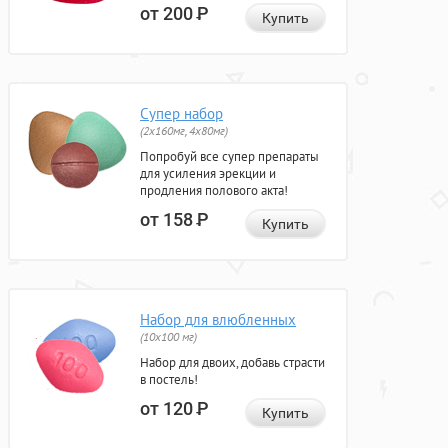
от 200
Р
Купить
Супер набор
(2х160мг, 4х80мг)
Попробуй все супер препараты
для усиления эрекции и
продления полового акта!
от 158
Р
Купить
Набор для влюбленных
(10х100 мг)
Набор для двоих, добавь страсти
в постель!
от 120
Р
Купить