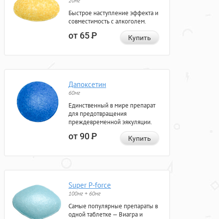
20мг
Быстрое наступление эффекта и
совместимость с алкоголем.
от 65
Р
Купить
Дапоксетин
60мг
Единственный в мире препарат
для предотвращения
преждевременной эякуляции.
от 90
Р
Купить
Super P-force
100мг + 60мг
Самые популярные препараты в
одной таблетке — Виагра и