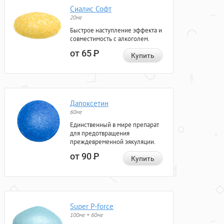
Сиалис Софт
20мг
Быстрое наступление эффекта и
совместимость с алкоголем.
от 65
Р
Купить
Дапоксетин
60мг
Единственный в мире препарат
для предотвращения
преждевременной эякуляции.
от 90
Р
Купить
Super P-force
100мг + 60мг