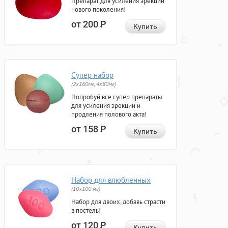
Препарат для усиления эрекции
нового поколения!
от 200
Р
Купить
Супер набор
(2х160мг, 4х80мг)
Попробуй все супер препараты
для усиления эрекции и
продления полового акта!
от 158
Р
Купить
Набор для влюбленных
(10х100 мг)
Набор для двоих, добавь страсти
в постель!
от 120
Р
Купить