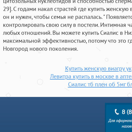
цитозольных нуклеотидов и способностью сперм
29]. С годами накал страстей где купить женскую 
он и нужен, чтобы семья не распалась. " Появляе
контролировать свою силу в постели. Интимная ч
любых отношений. Вы можете купить Сиалис в Н
максимальной эффективностью, потому что это г
Новгород нового поколения.
Купить женскую виагру у
Левитра купить в москве в апт
Сиалис тб плен об 5мг б