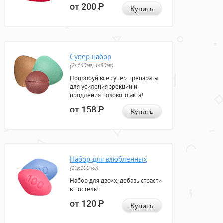
от 200
Р
Купить
Супер набор
(2х160мг, 4х80мг)
Попробуй все супер препараты
для усиления эрекции и
продления полового акта!
от 158
Р
Купить
Набор для влюбленных
(10х100 мг)
Набор для двоих, добавь страсти
в постель!
от 120
Р
Купить