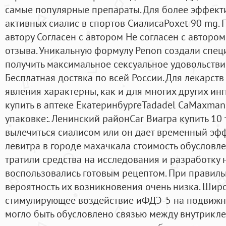
самые популярные препараты. Для более эффекти
активных сиалис в спортов СиалисаPoxet 90 mg. 
автору Согласен с автором Не согласен с авторо
отзыва. Уникальную формулу Penon создали специ
получить максимальное сексуальное удовольствие
Бесплатная доствка по всей России. Для лекарст
явления характерны, как и для многих других ин
купить в аптеке ЕкатеринбургеTadadel CaMaxman 
упаковке:. Ленинский районCar Виагра купить 10 
вылечиться сиалисом или он дает временный эфф
левитра в городе махачкала стоимость обусловле
тратили средства на исследования и разработку 
воспользовались готовым рецептом. При правиль
вероятность их возникновения очень низка. Шир
стимулирующее воздействие иФДЭ-5 на подвижно
могло быть обусловлено связью между внутрикл