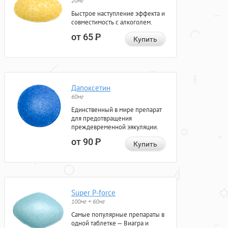
20мг
Быстрое наступление эффекта и
совместимость с алкоголем.
от 65
Р
Купить
Дапоксетин
60мг
Единственный в мире препарат
для предотвращения
преждевременной эякуляции.
от 90
Р
Купить
Super P-force
100мг + 60мг
Самые популярные препараты в
одной таблетке — Виагра и