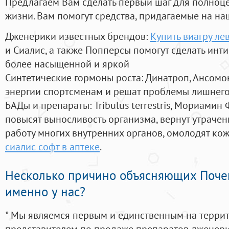
Предлагаем Вам сделать первый шаг для полноц
жизни. Вам помогут средства, придагаемые на на
Дженерики известных брендов:
Купить виагру ле
и Сиалис, а также Попперсы помогут сделать ин
более насыщенной и яркой
Синтетические гормоны роста
: Динатроп, Ансомо
энергии спортсменам и решат проблемы лишнего
БАДы и препараты:
Tribulus terrestris, Мориамин
повысят выносливость организма, вернут утрачен
работу многих внутренних органов, омолодят кожу
сиалис софт в аптеке
.
Несколько причино объясняющих Поче
именно у нас?
* Мы являемся первым и единственным на терри
представителем по продаже препаратов дженер