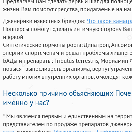
Предлагаем Вам сделать первый шаг для полноц
жизни. Вам помогут средства, придагаемые на на
Дженерики известных брендов:
Что такое камагр
Попперсы помогут сделать интимную сторону В
и яркой
Синтетические гормоны роста
: Динатроп, Ансомо
энергии спортсменам и решат проблемы лишнего
БАДы и препараты:
Tribulus terrestris, Мориамин
повысят выносливость организма, вернут утрачен
работу многих внутренних органов, омолодят кожу
Несколько причино объясняющих Поче
именно у нас?
* Мы являемся первым и единственным на терри
представителем по продаже препаратов дженер
ялта
, силденафила
,
Можно принять 2 таблетки си