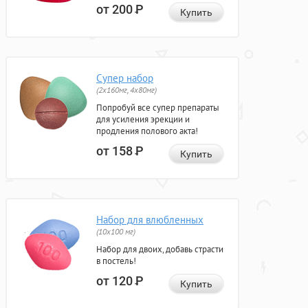
от 200
Р
Купить
Супер набор
(2х160мг, 4х80мг)
Попробуй все супер препараты
для усиления эрекции и
продления полового акта!
от 158
Р
Купить
Набор для влюбленных
(10х100 мг)
Набор для двоих, добавь страсти
в постель!
от 120
Р
Купить