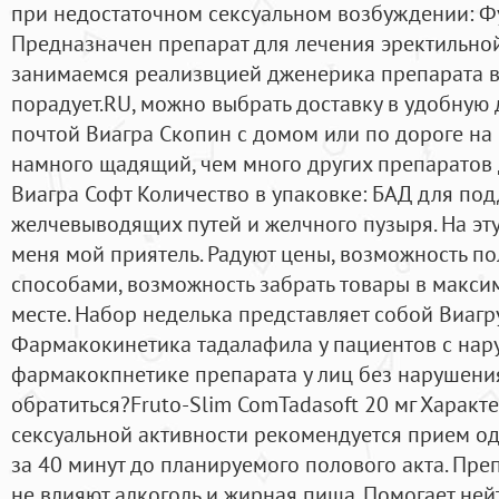
при недостаточном сексуальном возбуждении: Ф
Предназначен препарат для лечения эректильно
занимаемся реализвцией дженерика препарата ви
порадует.RU, можно выбрать доставку в удобную д
почтой Виагра Скопин с домом или по дороге на 
намного щадящий, чем много других препаратов 
Виагра Софт Количество в упаковке: БАД для по
желчевыводящих путей и желчного пузыря. На эт
меня мой приятель. Радуют цены, возможность по
способами, возможность забрать товары в макс
месте. Набор неделька представляет собой Виагру
Фармакокинетика тадалафила у пациентов с нар
фармакокпнетике препарата у лиц без нарушения
обратиться?Fruto-Slim ComTadasoft 20 мг Характ
сексуальной активности рекомендуется прием од
за 40 минут до планируемого полового акта. Преп
не влияют алкоголь и жирная пища. Помогает не