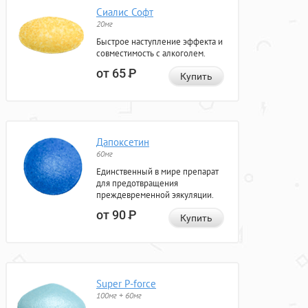
Сиалис Софт
20мг
Быстрое наступление эффекта и
совместимость с алкоголем.
от 65
Р
Купить
Дапоксетин
60мг
Единственный в мире препарат
для предотвращения
преждевременной эякуляции.
от 90
Р
Купить
Super P-force
100мг + 60мг