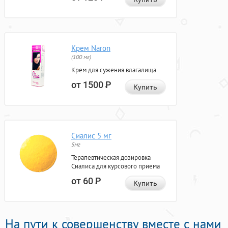
Крем Naron
(100 мг)
Крем для сужения влагалища
от 1500
Р
Купить
Сиалис 5 мг
5мг
Терапевтическая дозировка
Сиалиса для курсового приема
от 60
Р
Купить
На пути к совершенству вместе с нами