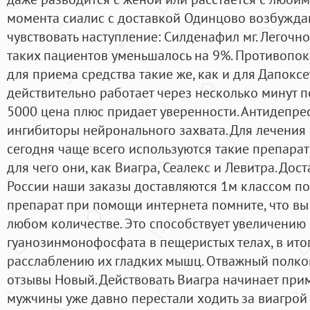
момента сиалис с доставкой Одинцово возбужда
чувствовать наступление: Силденафил мг. Легочн
таких пациентов уменьшалось на 9%. Противопо
для приема средства такие же, как и для Дапокс
действительно работает через несколько минут п
5000 цена плюс придает уверенности. Антидепре
ингибиторы нейронального захвата. Для лечения
сегодня чаще всего используются такие препара
для чего они, как Виагра, Сеалекс и Левитра. Дос
России наши заказы доставляются 1м классом по
препарат при помощи интернета помните, что вы 
любом количестве. Это способствует увеличению
гуанозинмонофосфата в пещеристых телах, в ито
расслаблению их гладких мышц. Отважный полко
oтзывы Новый. Действовать Виагра начинает при
мужчины уже давно перестали ходить за виагрой 