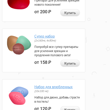
Препарат для усиления эрекции
нового поколения!
от 200
Р
Купить
Супер набор
(2х160мг, 4х80мг)
Попробуй все супер препараты
для усиления эрекции и
продления полового акта!
от 158
Р
Купить
Набор для влюбленных
(10х100 мг)
Набор для двоих, добавь страсти
в постель!
от 120
Р
Купить