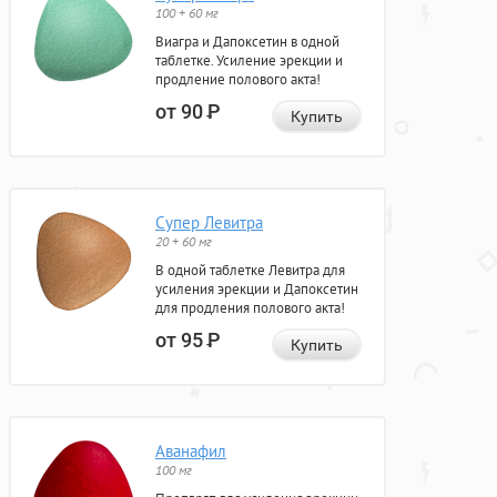
100 + 60 мг
Виагра и Дапоксетин в одной
таблетке. Усиление эрекции и
продление полового акта!
от 90
Р
Купить
Супер Левитра
20 + 60 мг
В одной таблетке Левитра для
усиления эрекции и Дапоксетин
для продления полового акта!
от 95
Р
Купить
Аванафил
100 мг