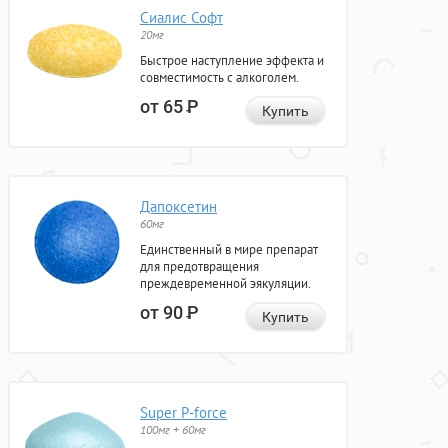
Сиалис Софт
20мг
Быстрое наступление эффекта и
совместимость с алкоголем.
от 65
Р
Купить
Дапоксетин
60мг
Единственный в мире препарат
для предотвращения
преждевременной эякуляции.
от 90
Р
Купить
Super P-force
100мг + 60мг