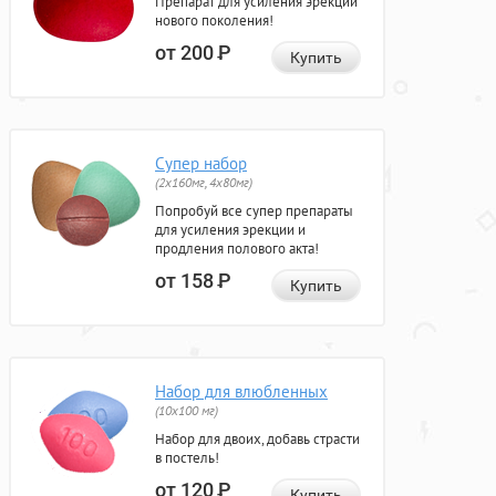
Препарат для усиления эрекции
нового поколения!
от 200
Р
Купить
Супер набор
(2х160мг, 4х80мг)
Попробуй все супер препараты
для усиления эрекции и
продления полового акта!
от 158
Р
Купить
Набор для влюбленных
(10х100 мг)
Набор для двоих, добавь страсти
в постель!
от 120
Р
Купить