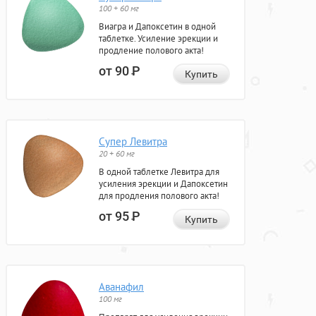
100 + 60 мг
Виагра и Дапоксетин в одной
таблетке. Усиление эрекции и
продление полового акта!
от 90
Р
Купить
Супер Левитра
20 + 60 мг
В одной таблетке Левитра для
усиления эрекции и Дапоксетин
для продления полового акта!
от 95
Р
Купить
Аванафил
100 мг