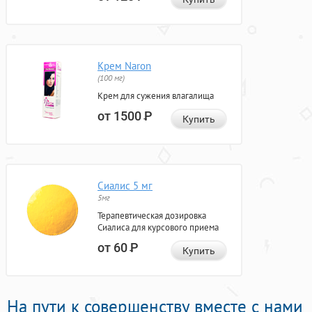
Крем Naron
(100 мг)
Крем для сужения влагалища
от 1500
Р
Купить
Сиалис 5 мг
5мг
Терапевтическая дозировка
Сиалиса для курсового приема
от 60
Р
Купить
На пути к совершенству вместе с нами