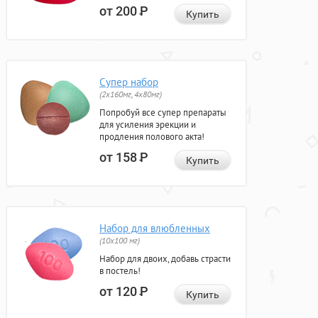
от 200
Р
Купить
Супер набор
(2х160мг, 4х80мг)
Попробуй все супер препараты
для усиления эрекции и
продления полового акта!
от 158
Р
Купить
Набор для влюбленных
(10х100 мг)
Набор для двоих, добавь страсти
в постель!
от 120
Р
Купить