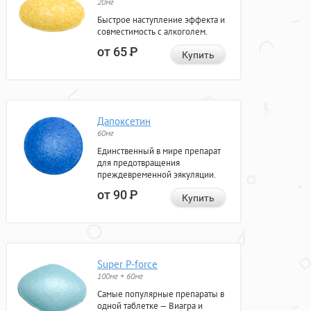
20мг
Быстрое наступление эффекта и
совместимость с алкоголем.
от 65
Р
Купить
Дапоксетин
60мг
Единственный в мире препарат
для предотвращения
преждевременной эякуляции.
от 90
Р
Купить
Super P-force
100мг + 60мг
Самые популярные препараты в
одной таблетке — Виагра и