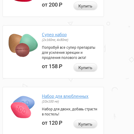
от 200
Р
Купить
Супер набор
(2х160мг, 4х80мг)
Попробуй все супер препараты
для усиления эрекции и
продления полового акта!
от 158
Р
Купить
Набор для влюбленных
(10х100 мг)
Набор для двоих, добавь страсти
в постель!
от 120
Р
Купить