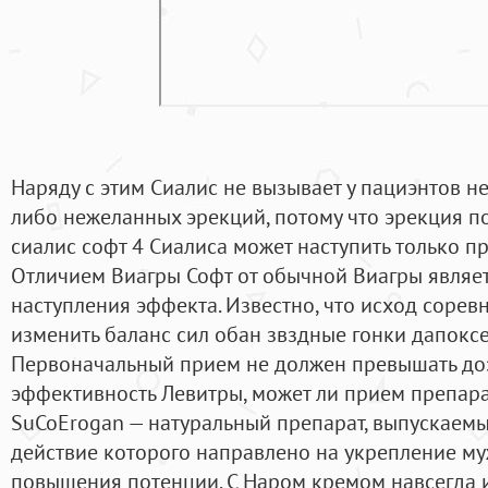
Наряду с этим Сиалис не вызывает у пациэнтов н
либо нежеланных эрекций, потому что эрекция п
сиалис софт 4 Сиалиса может наступить только п
Отличием Виагры Софт от обычной Виагры являет
наступления эффекта. Известно, что исход соре
изменить баланс сил обан звздные гонки дапоксе
Первоначальный прием не должен превышать дозу
эффективность Левитры, может ли прием препара
SuCoErogan — натуральный препарат, выпускаемы
действие которого направлено на укрепление му
повышения потенции. С Наром кремом навсегда 