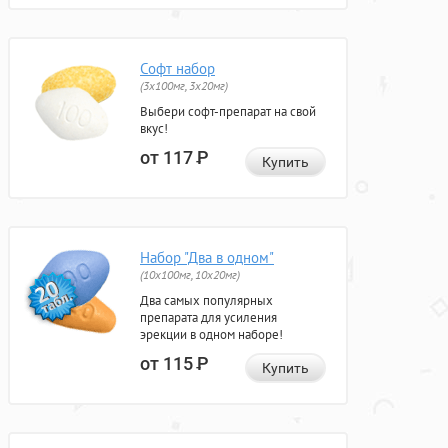
Софт набор
(3x100мг, 3x20мг)
Выбери софт-препарат на свой
вкус!
от 117
Р
Купить
Набор "Два в одном"
(10x100мг, 10x20мг)
Два самых популярных
препарата для усиления
эрекции в одном наборе!
от 115
Р
Купить