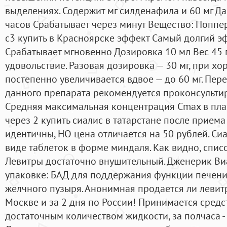
выделениях. Содержит мг силденафила и 60 мг Да
часов Срабатывает через минут Вещество: Поппер
с3 купить в Красноярске эффект Самый долгий эф
Срабатывает мгновенно Дозировка 10 мл Вес 45 
удовольствие. Разовая дозировка — 30 мг, при х
постепенно увеличивается вдвое — до 60 мг. Пер
данного препарата рекомендуется проконсультир
Средняя максимальная концентрация Сmax в пла
через 2 купить сиалис в татарстане после приема
идентичны, НО цена отличается на 50 рублей. Сиа
виде таблеток в форме миндаля. Как видно, спис
Левитры достаточно внушительный. Дженерик Виа
упаковке: БАД для поддержания функции печени
желчного пузыря. Анонимная продается ли левитра
Москве и за 2 дня по России! Принимается средс
достаточным количеством жидкости, за полчаса -