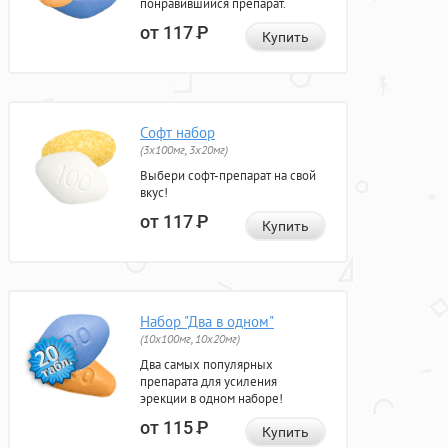
понравившийся препарат.
от 117
Р
Купить
Софт набор
(3x100мг, 3x20мг)
Выбери софт-препарат на свой
вкус!
от 117
Р
Купить
Набор "Два в одном"
(10x100мг, 10x20мг)
Два самых популярных
препарата для усиления
эрекции в одном наборе!
от 115
Р
Купить