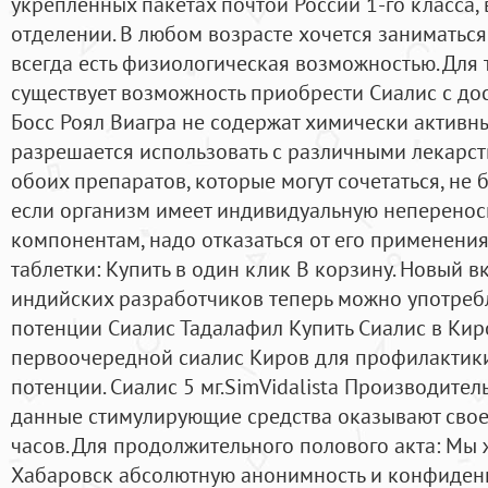
укрепленных пакетах почтой России 1-го класса,
отделении. В любом возрасте хочется заниматься
всегда есть физиологическая возможностью. Для т
существует возможность приобрести Сиалис с дос
Босс Роял Виагра не содержат химически активны
разрешается использовать с различными лекарст
обоих препаратов, которые могут сочетаться, не б
если организм имеет индивидуальную неперенос
компонентам, надо отказаться от его применения
таблетки: Купить в один клик В корзину. Новый 
индийских разработчиков теперь можно употребл
потенции Сиалис Тадалафил Купить Сиалис в Кир
первоочередной сиалис Киров для профилактик
потенции. Сиалис 5 мг.SimVidalista Производитель
данные стимулирующие средства оказывают свое
часов. Для продолжительного полового акта: Мы 
Хабаровск абсолютную анонимность и конфиденц