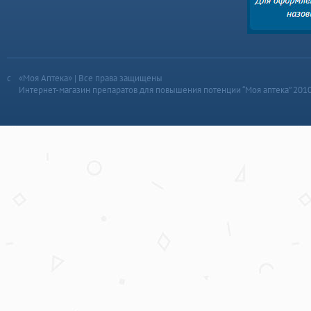
«Моя Аптека» | Все права защищены
Интернет-магазин препаратов для повышения потенции “Моя аптека” 201