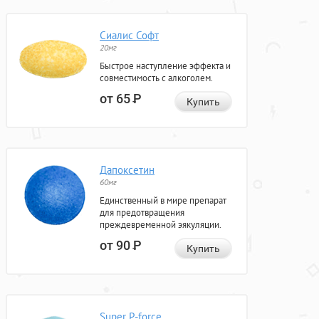
Сиалис Софт
20мг
Быстрое наступление эффекта и
совместимость с алкоголем.
от 65
Р
Купить
Дапоксетин
60мг
Единственный в мире препарат
для предотвращения
преждевременной эякуляции.
от 90
Р
Купить
Super P-force