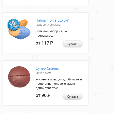
Набор "Три в одном"
(10x100мг, 20x20мг)
Большой набор из 3-х
препаратов.
от 117
Р
Купить
Супер Сиалис
20мг + 60мг
Усиление эрекции до 36 часов и
продление полового акта в
одной таблетке.
от 90
Р
Купить