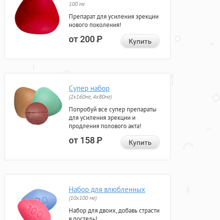
100 мг
Препарат для усиления эрекции
нового поколения!
от 200
Р
Купить
Супер набор
(2х160мг, 4х80мг)
Попробуй все супер препараты
для усиления эрекции и
продления полового акта!
от 158
Р
Купить
Набор для влюбленных
(10х100 мг)
Набор для двоих, добавь страсти
в постель!