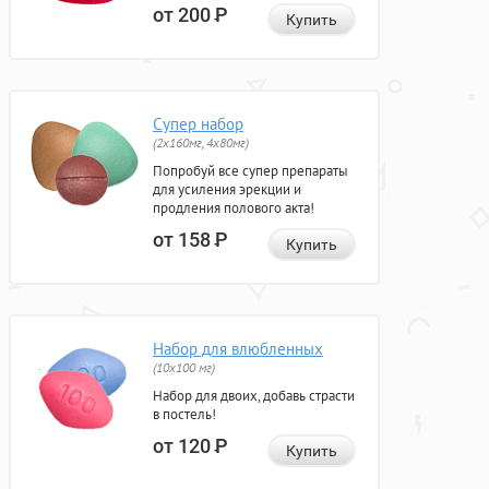
от 200
Р
Купить
Супер набор
(2х160мг, 4х80мг)
Попробуй все супер препараты
для усиления эрекции и
продления полового акта!
от 158
Р
Купить
Набор для влюбленных
(10х100 мг)
Набор для двоих, добавь страсти
в постель!
от 120
Р
Купить