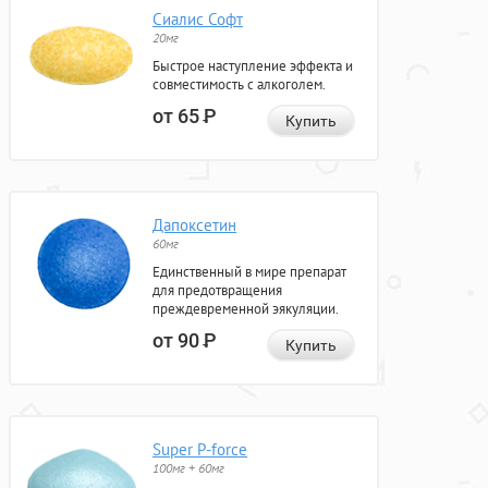
Сиалис Софт
20мг
Быстрое наступление эффекта и
совместимость с алкоголем.
от 65
Р
Купить
Дапоксетин
60мг
Единственный в мире препарат
для предотвращения
преждевременной эякуляции.
от 90
Р
Купить
Super P-force
100мг + 60мг