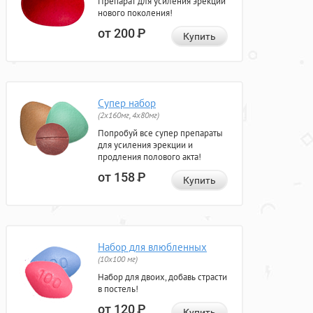
Препарат для усиления эрекции
нового поколения!
от 200
Р
Купить
Супер набор
(2х160мг, 4х80мг)
Попробуй все супер препараты
для усиления эрекции и
продления полового акта!
от 158
Р
Купить
Набор для влюбленных
(10х100 мг)
Набор для двоих, добавь страсти
в постель!
от 120
Р
Купить