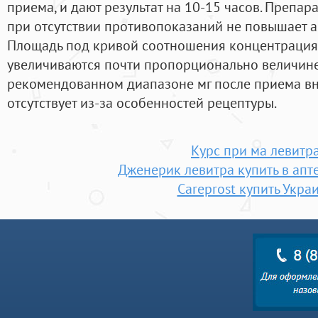
приема, и дают результат на 10-15 часов. Препар
при отсутствии противопоказаний не повышает а
Площадь под кривой соотношения концентрация
увеличиваются почти пропорционально величин
рекомендованном диапазоне мг после приема вн
отсутствует из-за особенностей рецептуры.
Курс при ма левитр
Дженерик левитра купить в апт
Careprost купить Укра