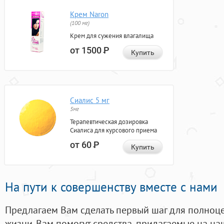
Крем Naron
(100 мг)
Крем для сужения влагалища
от 1500
Р
Купить
Сиалис 5 мг
5мг
Терапевтическая дозировка
Сиалиса для курсового приема
от 60
Р
Купить
На пути к совершенству вместе с нами
Предлагаем Вам сделать первый шаг для полноц
жизни. Вам помогут средства, придагаемые на на