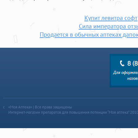
Купит левитра софт
Сила императора отз
Продается в обычных аптеках дапок
«Моя Аптека» | Все права защищены
Интернет-магазин препаратов для повышения потенции “Моя аптека” 201