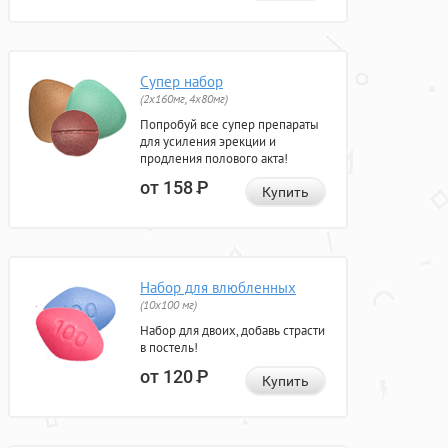
Супер набор
(2х160мг, 4х80мг)
Попробуй все супер препараты
для усиления эрекции и
продления полового акта!
от 158
Р
Купить
Набор для влюбленных
(10х100 мг)
Набор для двоих, добавь страсти
в постель!
от 120
Р
Купить