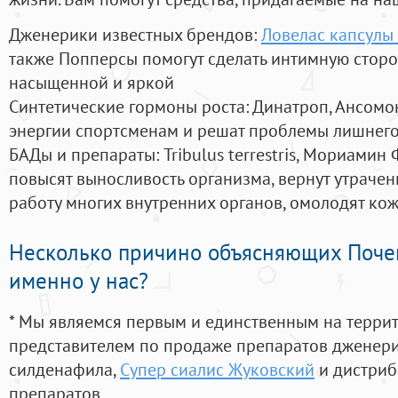
Дженерики известных брендов:
Ловелас капсулы
также Попперсы помогут сделать интимную стор
насыщенной и яркой
Синтетические гормоны роста
: Динатроп, Ансомо
энергии спортсменам и решат проблемы лишнего
БАДы и препараты:
Tribulus terrestris, Мориамин
повысят выносливость организма, вернут утрачен
работу многих внутренних органов, омолодят кожу
Несколько причино объясняющих Поче
именно у нас?
* Мы являемся первым и единственным на терри
представителем по продаже препаратов дженер
силденафила
,
Супер сиалис Жуковский
и дистриб
препаратов