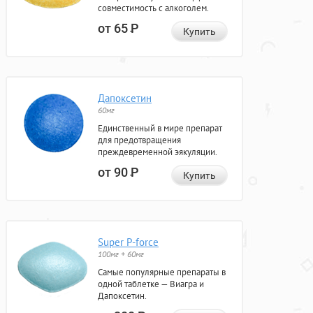
совместимость с алкоголем.
от 65
Р
Купить
Дапоксетин
60мг
Единственный в мире препарат
для предотвращения
преждевременной эякуляции.
от 90
Р
Купить
Super P-force
100мг + 60мг
Самые популярные препараты в
одной таблетке — Виагра и
Дапоксетин.