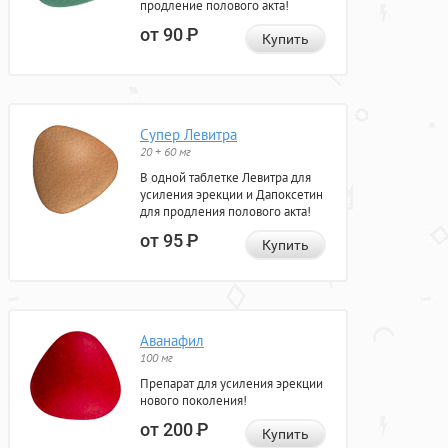
продление полового акта!
от 90
Р
Купить
Супер Левитра
20 + 60 мг
В одной таблетке Левитра для
усиления эрекции и Дапоксетин
для продления полового акта!
от 95
Р
Купить
Аванафил
100 мг
Препарат для усиления эрекции
нового поколения!
от 200
Р
Купить