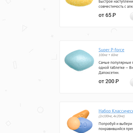
Быстрое наступлени
совместимость с ал
от 65
Р
Super P-force
100мг + 60мг
Самые популярные 
одной таблетке — Ви
Дапоксетин.
от 200
Р
Набор Классичес
(2x100мг, 4x20мг)
Попробуй и выбери
понравившийся преп