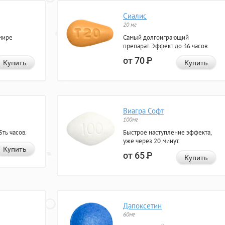
Сиалис
20 мг
мире
Самый долгоиграющий
препарат. Эффект до 36 часов.
от 70
Р
Купить
Купить
Виагра Софт
100мг
ть часов.
Быстрое наступление эффекта,
уже через 20 минут.
Купить
от 65
Р
Купить
Дапоксетин
60мг