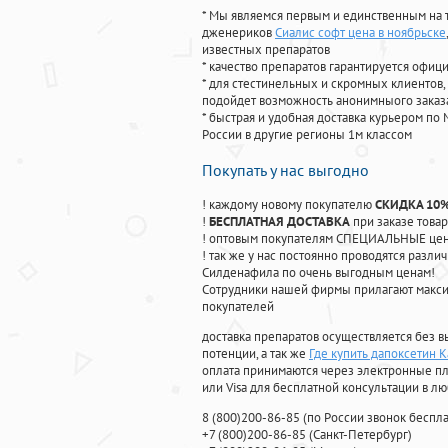
* Мы являемся первым и единственным на 
дженериков
Сиалис софт цена в ноябрьске
известных препаратов
* качество препаратов гарантируется офи
* для стестинельных и скромных клиентов,
подойдет возможность анонимныого заказа
* быстрая и удобная доставка курьером по 
России в другие регионы 1м классом
Покупать у нас выгодно
! каждому новому покупателю
СКИДКА 10
!
БЕСПЛАТНАЯ ДОСТАВКА
при заказе товар
! оптовым покупателям СПЕЦИАЛЬНЫЕ цены
! так же у нас постоянно проводятся раз
Силденафила по очень выгодным ценам!
Cотрудники нашей фирмы прилагают макси
покупателей
доставка препаратов осуществляется без в
потенции, а так же
Где купить дапоксетин К
оплата принимаются через электронные пл
или Visa для бесплатной консультации в л
8
(800
)200-86-85
(
по России звонок беспла
+7
(800
)200-86-85
(
Санкт-Петербург)