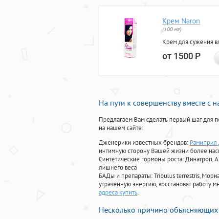
Крем Naron
(100 мг)
Крем для сужения в
от 1500
Р
На пути к совершенству вместе с 
Предлагаем Вам сделать первый шаг для п
на нашем сайте:
Дженерики известных брендов:
Рамиприл 
интимную сторону Вашей жизни более на
Синтетические гормоны роста
: Динатроп, 
лишнего веса
БАДы и препараты:
Tribulus terrestris, М
утраченную энергию, восстановят работу мн
адреса купить
.
Несколько причино объясняющих 