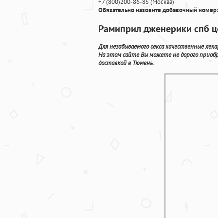
+7
(800
)200-86-85
(
Москва)
Обязательно назовите добавочный номер:
Рамиприл дженерики спб ц
Для незабываемого секса качественные лек
На этом сайте Вы можете не дорого приобр
доставкой в Тюмень.