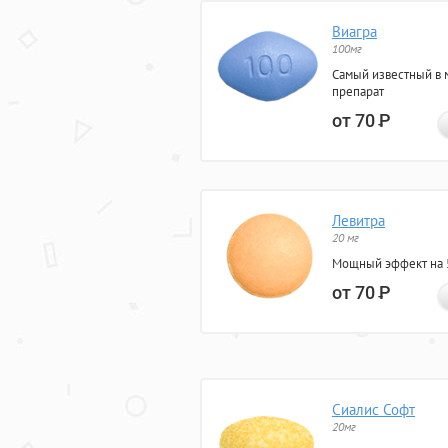
Виагра
100мг
Самый известный в 
препарат
от 70
Р
Левитра
20 мг
Мощный эффект на 5
от 70
Р
Сиалис Софт
20мг