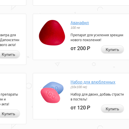
Аванафил
100 мг
евитра для
Препарат для усиления эрекции
 Дапоксетин
нового поколения!
вого акта!
от 200
Р
Купить
Купить
Набор для влюбленных
(10х100 мг)
 препараты
Набор для двоих, добавь страсти
ии и
в постель!
 акта!
от 120
Р
Купить
Купить