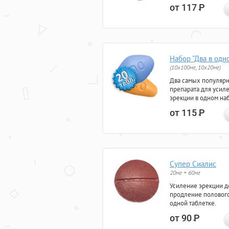
от 117
Р
Набор "Два в одн
(10x100мг, 10x20мг)
Два самых популяр
препарата для усил
эрекции в одном на
от 115
Р
Супер Сиалис
20мг + 60мг
Усиление эрекции до
продление полового
одной таблетке.
от 90
Р