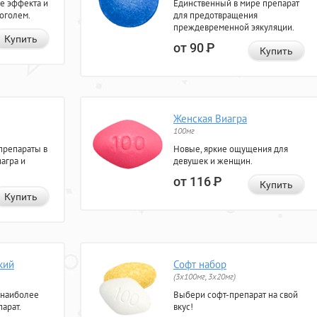
е эффекта и
Единственный в мире препарат
коголем.
для предотвращения
преждевременной эякуляции.
Купить
от 90
Р
Купить
Женская Виагра
100мг
препараты в
Новые, яркие ощущения для
агра и
девушек и женщин.
от 116
Р
Купить
Купить
кий
Софт набор
(3x100мг, 3x20мг)
 наиболее
Выбери софт-препарат на свой
арат.
вкус!