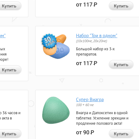
от 117
Р
Купить
Купить
ом"
Набор "Три в одном"
(10x100мг, 20x20мг)
ных
Большой набор из 3-х
ения
препаратов.
боре!
от 117
Р
Купить
Купить
Супер Виагра
100 + 60 мг
 36 часов и
Виагра и Дапоксетин в одной
 акта в
таблетке. Усиление эрекции и
продление полового акта!
от 90
Р
Купить
Купить