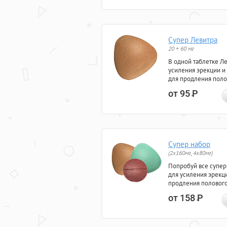
Супер Левитра
20 + 60 мг
В одной таблетке Л
усиления эрекции и
для продления поло
от 95
Р
Супер набор
(2х160мг, 4х80мг)
Попробуй все супер
для усиления эрекц
продления полового
от 158
Р