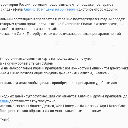
территории России торговым представителем по продаже препаратов
, силденафила
,
Сиалис 20 мг цены на оригинал
и дистрибьютором других
циальным поставщиком препаратов и успешно подтверждается годами продаж
 которым трудно произнести название Виагра или Сиалис в аптеке вслух,
 любого препаратан на нашем сайте!
Москве и в Санкт-Петербурге, так же возможна доставка препаратов почтой
%
- постоянная дисконтная карта на последующие покупки
а на сумму более 5 тысяч рублей
 на мелкооптовые партии препарата с возможностью выписки товарного чек
личные АКЦИИ позволяющие покупать дженерики Левитры, Сиалиса и
мальные усилия, чтобы сделать приобретение препаратов удобным для
ыходных дней круглосуточно. Для VIP клиентов: Сиалис и другие препараты дл
азань
доставляются круглосуточно
атежные системы Яндекс Деньги, Web Money и с банковских карт Master Card
юбое время можно обратиться
»
по многоканальным телефонам:
тный),