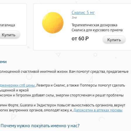
Сиалис 5 мг
5мг
лагалища
Терапевтическая дозировка
Сиалиса для курсового приема
Купить
от 60
Р
Купить
нами
олноценной счастливой инитмной жизни. Вам помогут средства, придагаемые
дженерики спб цены
, Левитра и Сиалис, а также Попперсы помогут сделать
сыщенной и яркой
Ансомон и Гетропин добавят силы, энергии спортсменам и решат проблемы
ориамин Форте, Guarana и Экдистерон повысят выносливость организма, вернут
огих внутренних органов, омолодят кожу, и,
Дапоксетин в аптеках москвы
Почему нужно покупать именно у нас?