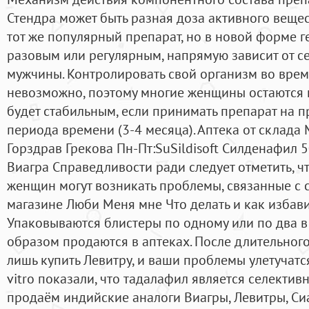
Стендра может быть разная доза активного вещест
тот же популярный препарат, но в новой форме г
разовым или регулярным, напрямую зависит от с
мужчины. Контролировать свой организм во врем
невозможно, поэтому многие женщины остаются 
будет стабильным, если принимать препарат на 
периода времени (3-4 месяца). Аптека от склад
Горздрав Грекова Пн-Пт:SuSildisoft Силденафил 
Виагра Справедливости ради следует отметить, что
женщин могут возникать проблемы, связанные с 
магазине Люби Меня мне Что делать и как избав
Упаковываются блистеры по одному или по два 
образом продаются в аптеках. После длительног
лишь купить Левитру, и ваши проблемы улетучатс
vitro показали, что тадалафил является селект
продаём индийские аналоги Виагры, Левитры, Си