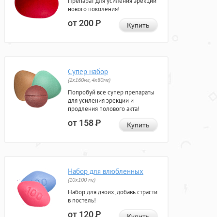
Препарат для усиления эрекции
нового поколения!
от 200
Р
Купить
Супер набор
(2х160мг, 4х80мг)
Попробуй все супер препараты
для усиления эрекции и
продления полового акта!
от 158
Р
Купить
Набор для влюбленных
(10х100 мг)
Набор для двоих, добавь страсти
в постель!
от 120
Р
Купить