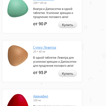
100 + 60 мг
Виагра и Дапоксетин в одной
таблетке. Усиление эрекции и
продление полового акта!
от 90
Р
Купить
Супер Левитра
20 + 60 мг
В одной таблетке Левитра для
усиления эрекции и Дапоксетин
для продления полового акта!
от 95
Р
Купить
Аванафил
100 мг