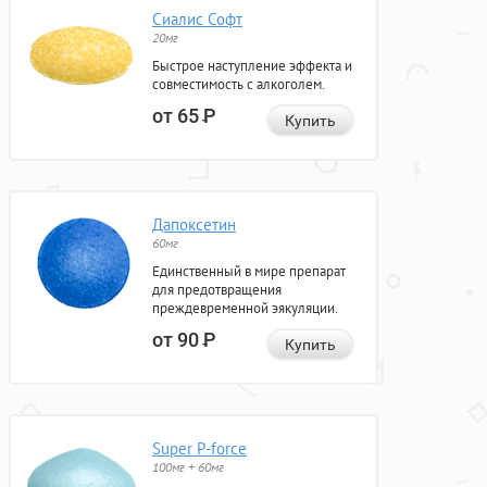
Сиалис Софт
20мг
Быстрое наступление эффекта и
совместимость с алкоголем.
от 65
Р
Купить
Дапоксетин
60мг
Единственный в мире препарат
для предотвращения
преждевременной эякуляции.
от 90
Р
Купить
Super P-force
100мг + 60мг