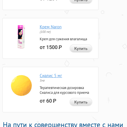
Крем Naron
(100 мг)
Крем для сужения влагалища
от 1500
Р
Купить
Сиалис 5 мг
5мг
Терапевтическая дозировка
Сиалиса для курсового приема
от 60
Р
Купить
На пути к совершенству вместе с нами