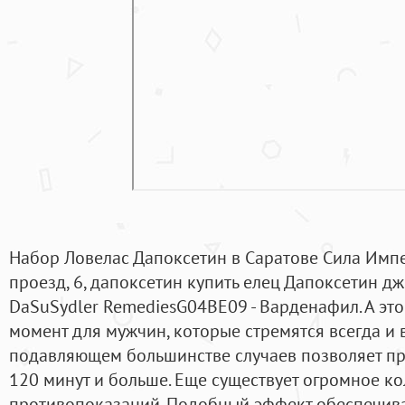
Набор Ловелас Дапоксетин в Саратове Сила Импе
проезд, 6, дапоксетин купить елец Дапоксетин д
DaSuSydler RemediesG04BE09 - Варденафил. А эт
момент для мужчин, которые стремятся всегда и в
подавляющем большинстве случаев позволяет про
120 минут и больше. Еще существует огромное к
противопоказаний. Подобный эффект обеспечива