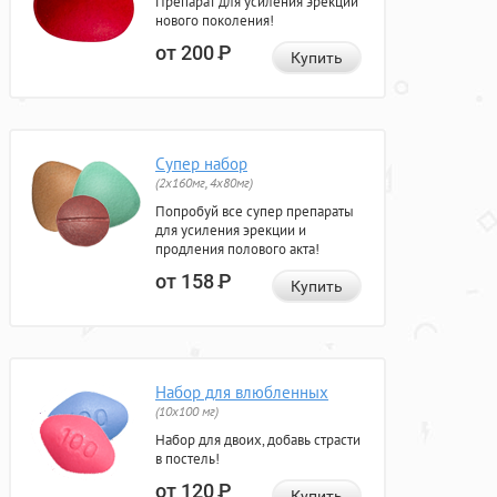
Препарат для усиления эрекции
нового поколения!
от 200
Р
Купить
Супер набор
(2х160мг, 4х80мг)
Попробуй все супер препараты
для усиления эрекции и
продления полового акта!
от 158
Р
Купить
Набор для влюбленных
(10х100 мг)
Набор для двоих, добавь страсти
в постель!
от 120
Р
Купить