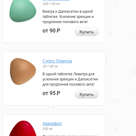
100 + 60 мг
Виагра и Дапоксетин в одной
таблетке. Усиление эрекции и
продление полового акта!
от 90
Р
Купить
Супер Левитра
20 + 60 мг
В одной таблетке Левитра для
усиления эрекции и Дапоксетин
для продления полового акта!
от 95
Р
Купить
Аванафил
100 мг