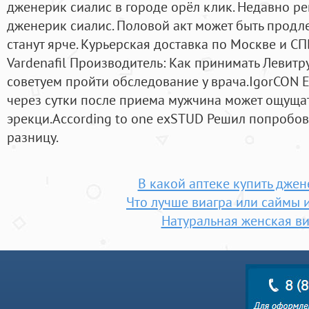
дженерик сиалис в городе орёл клик. Недавно р
дженерик сиалис. Половой акт может быть продл
станут ярче. Курьерская доставка по Москве и СП
Vardenafil Производитель: Как принимать Левитр
советуем пройти обследование у врача.IgorCON Е
через сутки после приема мужчина может ощущат
эрекци.According to one exSTUD Решил попробов
разницу.
В какой аптеке купить джен
Что лучше виагра или саймы 
Натуральная женская ви