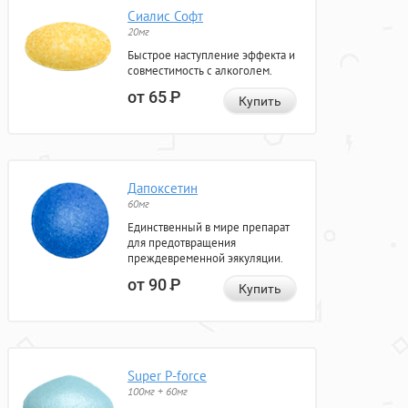
Сиалис Софт
20мг
Быстрое наступление эффекта и
совместимость с алкоголем.
от 65
Р
Купить
Дапоксетин
60мг
Единственный в мире препарат
для предотвращения
преждевременной эякуляции.
от 90
Р
Купить
Super P-force
100мг + 60мг