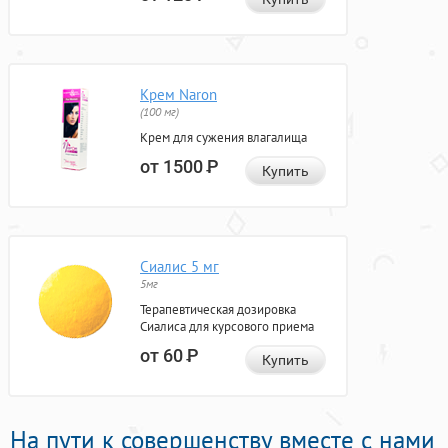
Крем Naron
(100 мг)
Крем для сужения влагалища
от 1500
Р
Купить
Сиалис 5 мг
5мг
Терапевтическая дозировка
Сиалиса для курсового приема
от 60
Р
Купить
На пути к совершенству вместе с нами