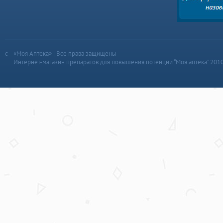
«Моя Аптека» | Все права защищены
Интернет-магазин препаратов для повышения потенции “Моя аптека” 201