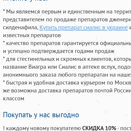
* Мы являемся первым и единственным на терри
представителем по продаже препаратов дженер
силденафила
,
Купить препарат сиалис в украине
и
известных препаратов
* качество препаратов гарантируется официаль
и успешно подтверждается годами продаж
* для стестинельных и скромных клиентов, кото
название Виагра или Сиалис в аптеке вслух, под
анонимныого заказа любого препаратан на наше
* быстрая и удобная доставка курьером по Москве
же возможна доставка препаратов почтой России
классом
Покупать у нас выгодно
! каждому новому покупателю
СКИДКА 10%
- пос