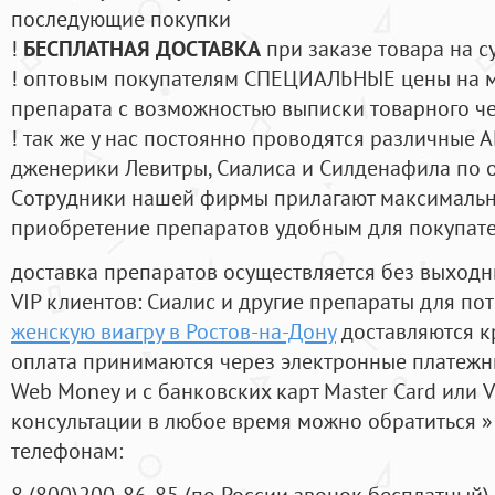
последующие покупки
!
БЕСПЛАТНАЯ ДОСТАВКА
при заказе товара на с
! оптовым покупателям СПЕЦИАЛЬНЫЕ цены на 
препарата с возможностью выписки товарного ч
! так же у нас постоянно проводятся различные
дженерики Левитры, Сиалиса и Силденафила по 
Cотрудники нашей фирмы прилагают максимальны
приобретение препаратов удобным для покупат
доставка препаратов осуществляется без выходн
VIP клиентов: Сиалис и другие препараты для пот
женскую виагру в Ростов-на-Дону
доставляются к
оплата принимаются через электронные платежн
Web Money и с банковских карт Master Card или V
консультации в любое время можно обратиться
телефонам:
8
(800
)200-86-85
(
по России звонок бесплатный),