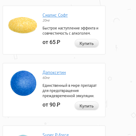
Сиалис Софт
20мг
Быстрое наступление эффекта и
совместимость с алкоголем.
от 65
Р
Купить
Дапоксетин
60мг
Единственный в мире препарат
для предотвращения
преждевременной эякуляции.
от 90
Р
Купить
Super P-force