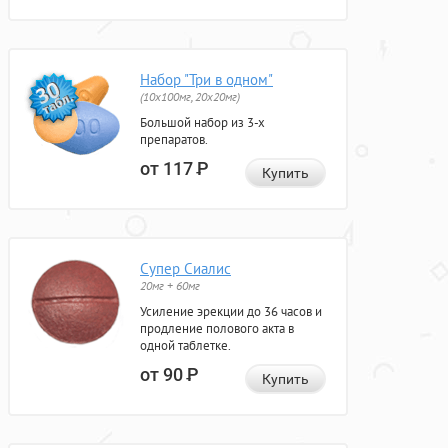
Набор "Три в одном"
(10x100мг, 20x20мг)
Большой набор из 3-х
препаратов.
от 117
Р
Купить
Супер Сиалис
20мг + 60мг
Усиление эрекции до 36 часов и
продление полового акта в
одной таблетке.
от 90
Р
Купить