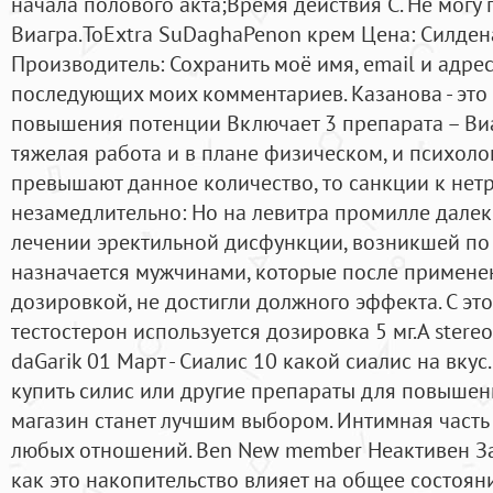
начала полового акта;Время действия С. Не могу 
Виагра.ToExtra SuDaghaPenon крем Цена: Силдена
Производитель: Сохранить моё имя, email и адрес
последующих моих комментариев. Казанова - это
повышения потенции Включает 3 препарата – Виаг
тяжелая работа и в плане физическом, и психоло
превышают данное количество, то санкции к нет
незамедлительно: Но на левитра промилле далеко
лечении эректильной дисфункции, возникшей по
назначается мужчинами, которые после примене
дозировкой, не достигли должного эффекта. С эт
тестостерон используется дозировка 5 мг.A stereose
daGarik 01 Март - Сиалис 10 какой сиалис на вкус.
купить силис или другие препараты для повышен
магазин станет лучшим выбором. Интимная часть 
любых отношений. Ben New member Неактивен За
как это накопительство влияет на общее состоя