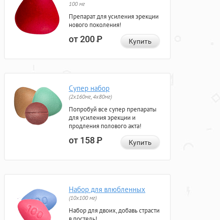
100 мг
Препарат для усиления эрекции
нового поколения!
от 200
Р
Купить
Супер набор
(2х160мг, 4х80мг)
Попробуй все супер препараты
для усиления эрекции и
продления полового акта!
от 158
Р
Купить
Набор для влюбленных
(10х100 мг)
Набор для двоих, добавь страсти
в постель!