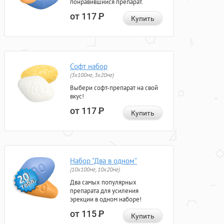
понравившийся препарат.
от 117
Р
Купить
Софт набор
(3x100мг, 3x20мг)
Выбери софт-препарат на свой
вкус!
от 117
Р
Купить
Набор "Два в одном"
(10x100мг, 10x20мг)
Два самых популярных
препарата для усиления
эрекции в одном наборе!
от 115
Р
Купить