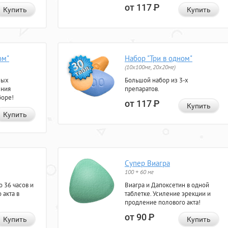
от 117
Р
Купить
Купить
ом"
Набор "Три в одном"
(10x100мг, 20x20мг)
ных
Большой набор из 3-х
ения
препаратов.
боре!
от 117
Р
Купить
Купить
Супер Виагра
100 + 60 мг
 36 часов и
Виагра и Дапоксетин в одной
 акта в
таблетке. Усиление эрекции и
продление полового акта!
от 90
Р
Купить
Купить