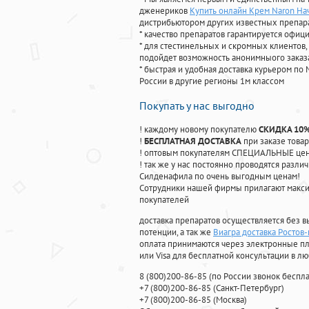
дженериков
Купить онлайн Крем Naron На
дистрибьютором других известных препар
* качество препаратов гарантируется офи
* для стестинельных и скромных клиентов,
подойдет возможность анонимныого заказа
* быстрая и удобная доставка курьером по 
России в другие регионы 1м классом
Покупать у нас выгодно
! каждому новому покупателю
СКИДКА 10
!
БЕСПЛАТНАЯ ДОСТАВКА
при заказе товар
! оптовым покупателям СПЕЦИАЛЬНЫЕ цены
! так же у нас постоянно проводятся раз
Силденафила по очень выгодным ценам!
Cотрудники нашей фирмы прилагают макси
покупателей
доставка препаратов осуществляется без в
потенции, а так же
Виагра доставка Ростов
оплата принимаются через электронные пл
или Visa для бесплатной консультации в л
8
(800
)200-86-85
(
по России звонок беспла
+7
(800
)200-86-85
(
Санкт-Петербург)
+7
(800
)200-86-85
(
Москва)