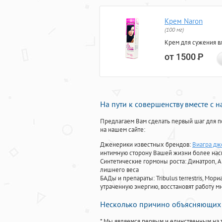
Крем Naron
(100 мг)
Крем для сужения в
от 1500
Р
На пути к совершенству вместе с 
Предлагаем Вам сделать первый шаг для п
на нашем сайте:
Дженерики известных брендов:
Виагра дж
интимную сторону Вашей жизни более на
Синтетические гормоны роста
: Динатроп, 
лишнего веса
БАДы и препараты:
Tribulus terrestris, М
утраченную энергию, восстановят работу мн
Несколько причино объясняющих 
* Мы являемся первым и единственным на 