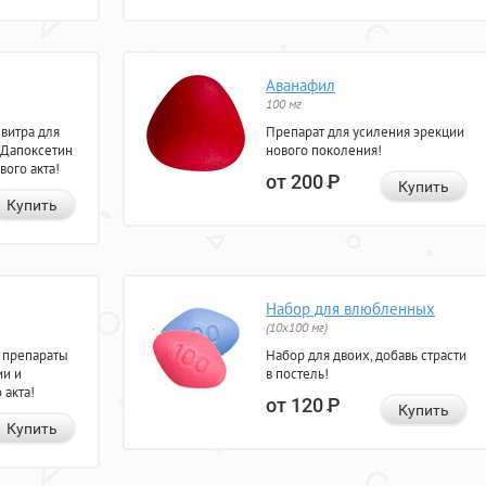
Аванафил
100 мг
евитра для
Препарат для усиления эрекции
 Дапоксетин
нового поколения!
вого акта!
от 200
Р
Купить
Купить
Набор для влюбленных
(10х100 мг)
 препараты
Набор для двоих, добавь страсти
ии и
в постель!
 акта!
от 120
Р
Купить
Купить