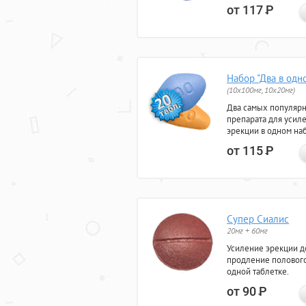
от 117
Р
Набор "Два в одн
(10x100мг, 10x20мг)
Два самых популяр
препарата для усил
эрекции в одном на
от 115
Р
Супер Сиалис
20мг + 60мг
Усиление эрекции до
продление полового
одной таблетке.
от 90
Р