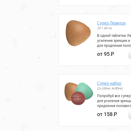
Супер Левитра
20 + 60 мг
В одной таблетке Л
усиления эрекции и
для продления поло
от 95
Р
Супер набор
(2х160мг, 4х80мг)
Попробуй все супер
для усиления эрекц
продления полового
от 158
Р