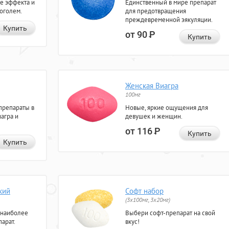
е эффекта и
Единственный в мире препарат
коголем.
для предотвращения
преждевременной эякуляции.
Купить
от 90
Р
Купить
Женская Виагра
100мг
препараты в
Новые, яркие ощущения для
агра и
девушек и женщин.
от 116
Р
Купить
Купить
кий
Софт набор
(3x100мг, 3x20мг)
 наиболее
Выбери софт-препарат на свой
арат.
вкус!