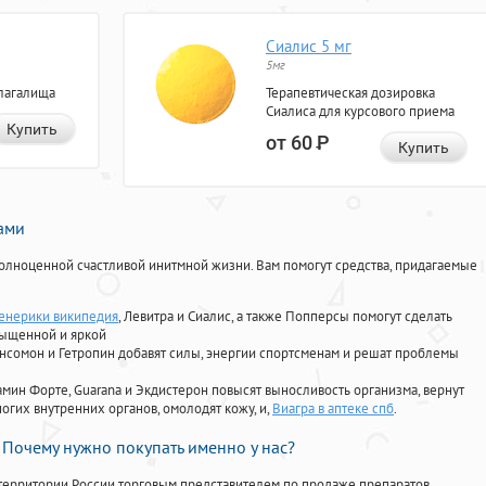
Сиалис 5 мг
5мг
лагалища
Терапевтическая дозировка
Сиалиса для курсового приема
Купить
от 60
Р
Купить
нами
олноценной счастливой инитмной жизни. Вам помогут средства, придагаемые
енерики википедия
, Левитра и Сиалис, а также Попперсы помогут сделать
сыщенной и яркой
Ансомон и Гетропин добавят силы, энергии спортсменам и решат проблемы
ориамин Форте, Guarana и Экдистерон повысят выносливость организма, вернут
огих внутренних органов, омолодят кожу, и,
Виагра в аптеке спб
.
Почему нужно покупать именно у нас?
территории России торговым представителем по продаже препаратов