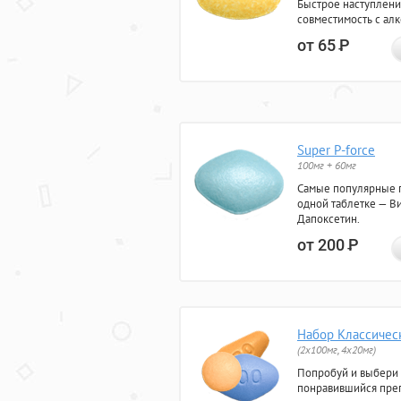
Быстрое наступлени
совместимость с ал
от 65
Р
Super P-force
100мг + 60мг
Самые популярные 
одной таблетке — Ви
Дапоксетин.
от 200
Р
Набор Классичес
(2x100мг, 4x20мг)
Попробуй и выбери
понравившийся преп