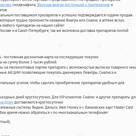
чалово
, силденафила
,
Женская виагра инструкция к применению
и
атов
циальным поставщиком препаратов и успешно подтверждается годами продаж
 которым трудно произнести название Виагра или Сиалис в аптеке вслух,
 любого препаратан на нашем сайте!
Москве и в Санкт-Петербурге, так же возможна доставка препаратов почтой
%
- постоянная дисконтная карта на последующие покупки
а на сумму более 5 тысяч рублей
 на мелкооптовые партии препарата с возможностью выписки товарного чек
личные АКЦИИ позволяющие покупать дженерики Левитры, Сиалиса и
мальные усилия, чтобы сделать приобретение препаратов удобным для
ыходных дней круглосуточно. Для VIP клиентов: Сиалис и другие препараты дл
-на-Дону
доставляются круглосуточно
атежные системы Яндекс Деньги, Web Money и с банковских карт Master Card
юбое время можно обратиться
»
по многоканальным телефонам:
тный),