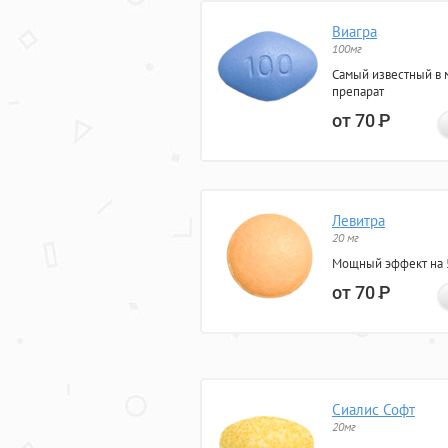
Виагра
100мг
Самый известный в 
препарат
от 70
Р
Левитра
20 мг
Мощный эффект на 5
от 70
Р
Сиалис Софт
20мг