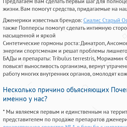
Предлагаем Вам сделать первый шаг для полноц
жизни. Вам помогут средства, придагаемые на на
Дженерики известных брендов:
Сиалис Старый О
также Попперсы помогут сделать интимную стор
насыщенной и яркой
Синтетические гормоны роста
: Динатроп, Ансомо
энергии спортсменам и решат проблемы лишнего
БАДы и препараты:
Tribulus terrestris, Мориамин
повысят выносливость организма, вернут утрачен
работу многих внутренних органов, омолодят кожу
Несколько причино объясняющих Поче
именно у нас?
* Мы являемся первым и единственным на терри
представителем по продаже препаратов дженер
лекарственное средство № 1 в борьбе с импотен