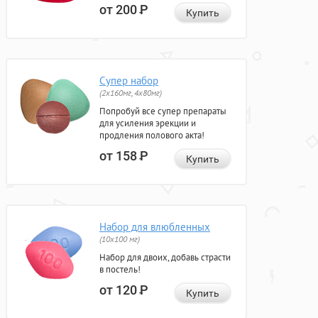
от 200
Р
Купить
Супер набор
(2х160мг, 4х80мг)
Попробуй все супер препараты
для усиления эрекции и
продления полового акта!
от 158
Р
Купить
Набор для влюбленных
(10х100 мг)
Набор для двоих, добавь страсти
в постель!
от 120
Р
Купить