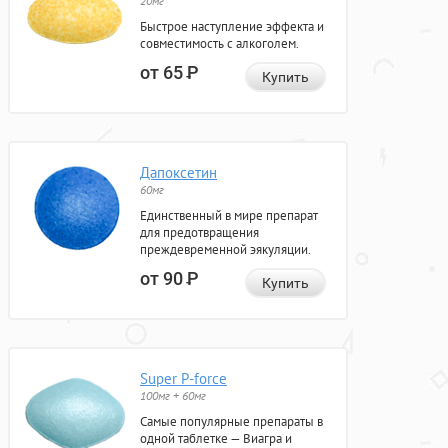
20мг
Быстрое наступление эффекта и
совместимость с алкоголем.
от 65
Р
Купить
Дапоксетин
60мг
Единственный в мире препарат
для предотвращения
преждевременной эякуляции.
от 90
Р
Купить
Super P-force
100мг + 60мг
Самые популярные препараты в
одной таблетке — Виагра и