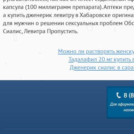
капсула (100 миллиграмм препарата). Аптеки пред
а купить дженерик левитру в Хабаровске оригин
для мужчин о решении сексуальных проблем Обс
Сиалис, Левитра Пропустить.
Можно ли растворять женск
Тадалафил 20 мг купить 
Дженерик сиалис в сара