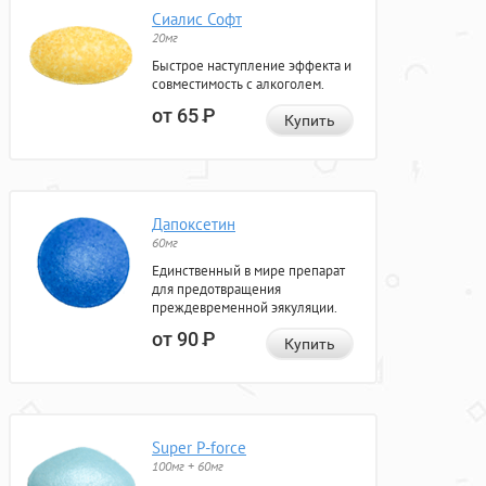
Сиалис Софт
20мг
Быстрое наступление эффекта и
совместимость с алкоголем.
от 65
Р
Купить
Дапоксетин
60мг
Единственный в мире препарат
для предотвращения
преждевременной эякуляции.
от 90
Р
Купить
Super P-force
100мг + 60мг