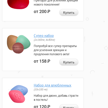
Препарат для усиления эрекции
нового поколения!
от 200
Р
Купить
Супер набор
(2х160мг, 4х80мг)
Попробуй все супер препараты
для усиления эрекции и
продления полового акта!
от 158
Р
Купить
Набор для влюбленных
(10х100 мг)
Набор для двоих, добавь страсти
в постель!
от 120
Р
Купить