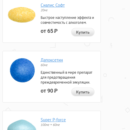
Сиалис Софт
20мг
Быстрое наступление эффекта и
совместимость с алкоголем.
от 65
Р
Купить
Дапоксетин
60мг
Единственный в мире препарат
для предотвращения
преждевременной эякуляции.
от 90
Р
Купить
Super P-force
100мг + 60мг