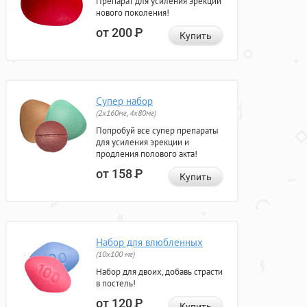
Препарат для усиления эрекции
нового поколения!
от 200
Р
Купить
Супер набор
(2х160мг, 4х80мг)
Попробуй все супер препараты
для усиления эрекции и
продления полового акта!
от 158
Р
Купить
Набор для влюбленных
(10х100 мг)
Набор для двоих, добавь страсти
в постель!
от 120
Р
Купить