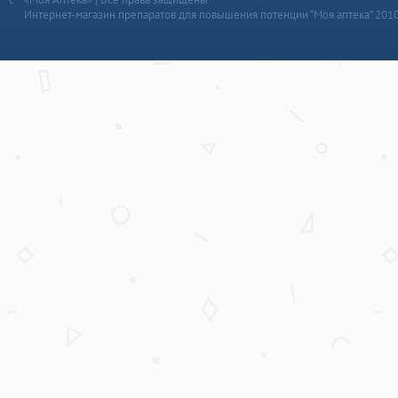
Интернет-магазин препаратов для повышения потенции “Моя аптека” 201