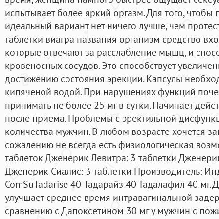
испытывает более яркий оргазм. Для того, чтобы
идеальный вариант нет ничего лучше, чем протес
таблетки виагра названия организм средство вхо
которые отвечают за расслабление мышц, и спос
кровеносных сосудов. Это способствует увеличен
достижению состояния эрекции. Капсулы необхо
кипяченой водой. При нарушениях функций поче
принимать не более 25 мг в сутки. Начинает дейс
после приема. Проблемы с эректильной дисфункц
количества мужчин. В любом возрасте хочется за
сожалению не всегда есть физиологическая возм
таблеток Дженерик Левитра: 3 таблетки Дженерик
Дженерик Сиалис: 3 таблетки Производитель: Инди
ComSuTadarise 40 Тадарайз 40 Тадалафил 40 мг. 
улучшает среднее время интравагинальной задер
сравнению с Дапоксетином 30 мг у мужчин с пож