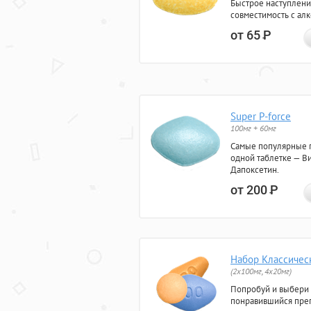
Быстрое наступлени
совместимость с ал
от 65
Р
Super P-force
100мг + 60мг
Самые популярные 
одной таблетке — Ви
Дапоксетин.
от 200
Р
Набор Классичес
(2x100мг, 4x20мг)
Попробуй и выбери
понравившийся преп