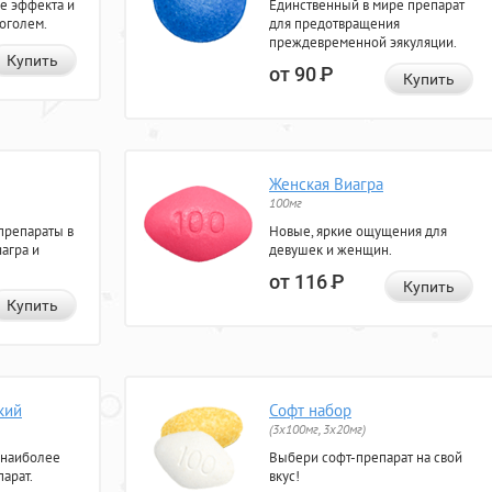
е эффекта и
Единственный в мире препарат
коголем.
для предотвращения
преждевременной эякуляции.
Купить
от 90
Р
Купить
Женская Виагра
100мг
препараты в
Новые, яркие ощущения для
агра и
девушек и женщин.
от 116
Р
Купить
Купить
кий
Софт набор
(3x100мг, 3x20мг)
 наиболее
Выбери софт-препарат на свой
арат.
вкус!