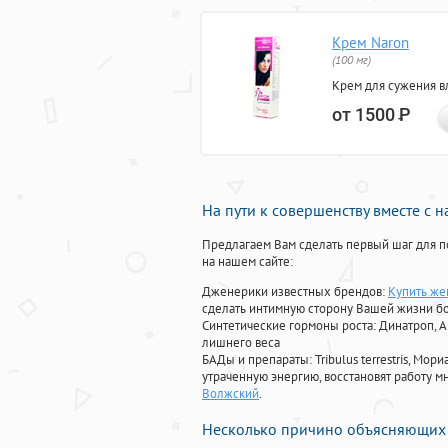
Крем Naron
(100 мг)
Крем для сужения в
от 1500
Р
На пути к совершенству вместе с 
Предлагаем Вам сделать первый шаг для п
на нашем сайте:
Дженерики известных брендов:
Купить же
сделать интимную сторону Вашей жизни б
Синтетические гормоны роста
: Динатроп, 
лишнего веса
БАДы и препараты:
Tribulus terrestris, М
утраченную энергию, восстановят работу мн
Волжский
.
Несколько причино объясняющих 