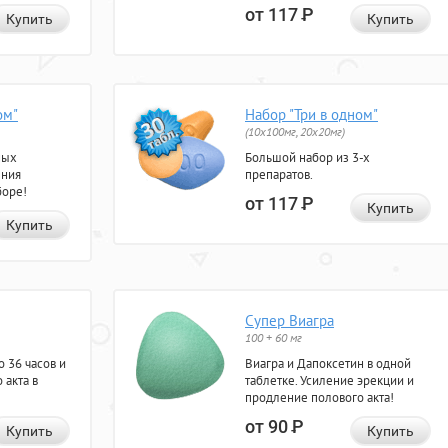
от 117
Р
Купить
Купить
ом"
Набор "Три в одном"
(10x100мг, 20x20мг)
ных
Большой набор из 3-х
ения
препаратов.
боре!
от 117
Р
Купить
Купить
Супер Виагра
100 + 60 мг
 36 часов и
Виагра и Дапоксетин в одной
 акта в
таблетке. Усиление эрекции и
продление полового акта!
от 90
Р
Купить
Купить