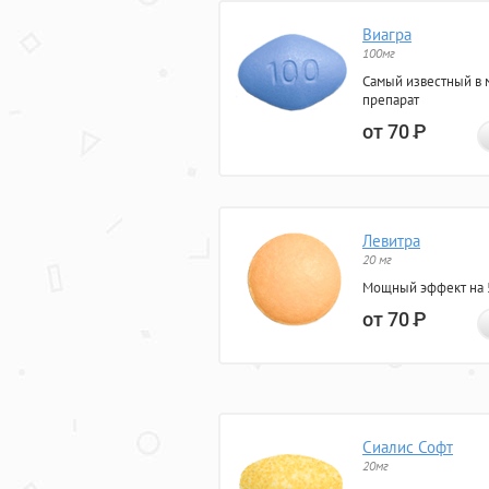
Виагра
100мг
Самый известный в 
препарат
от 70
Р
Левитра
20 мг
Мощный эффект на 5
от 70
Р
Сиалис Софт
20мг