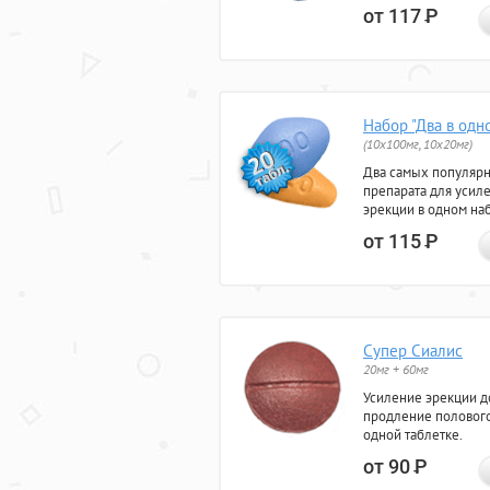
от 117
Р
Набор "Два в одн
(10x100мг, 10x20мг)
Два самых популяр
препарата для усил
эрекции в одном на
от 115
Р
Супер Сиалис
20мг + 60мг
Усиление эрекции до
продление полового
одной таблетке.
от 90
Р