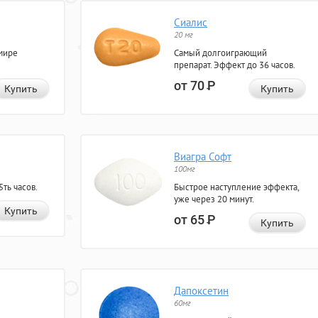
Сиалис
20 мг
мире
Самый долгоиграющий
препарат. Эффект до 36 часов.
от 70
Р
Купить
Купить
Виагра Софт
100мг
ть часов.
Быстрое наступление эффекта,
уже через 20 минут.
Купить
от 65
Р
Купить
Дапоксетин
60мг