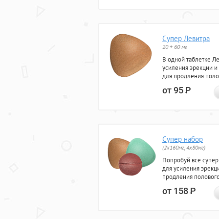
Супер Левитра
20 + 60 мг
В одной таблетке Л
усиления эрекции и
для продления поло
от 95
Р
Супер набор
(2х160мг, 4х80мг)
Попробуй все супер
для усиления эрекц
продления полового
от 158
Р