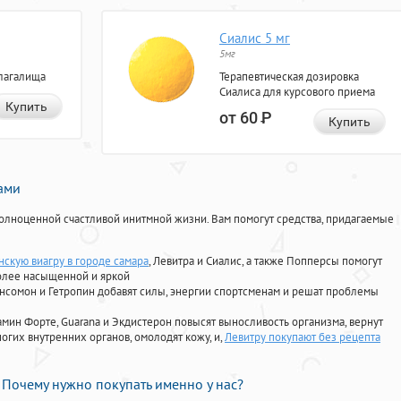
Сиалис 5 мг
5мг
лагалища
Терапевтическая дозировка
Сиалиса для курсового приема
Купить
от 60
Р
Купить
нами
олноценной счастливой инитмной жизни. Вам помогут средства, придагаемые
нскую виагру в городе самара
, Левитра и Сиалис, а также Попперсы помогут
олее насыщенной и яркой
Ансомон и Гетропин добавят силы, энергии спортсменам и решат проблемы
ориамин Форте, Guarana и Экдистерон повысят выносливость организма, вернут
огих внутренних органов, омолодят кожу, и,
Левитру покупают без рецепта
Почему нужно покупать именно у нас?