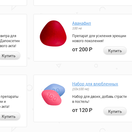
Аванафил
100 мг
евитра для
Препарат для усиления эрекции
 Дапоксетин
нового поколения!
вого акта!
от 200
Р
Купить
Купить
Набор для влюбленных
(10х100 мг)
 препараты
Набор для двоих, добавь страсти
ии и
в постель!
 акта!
от 120
Р
Купить
Купить