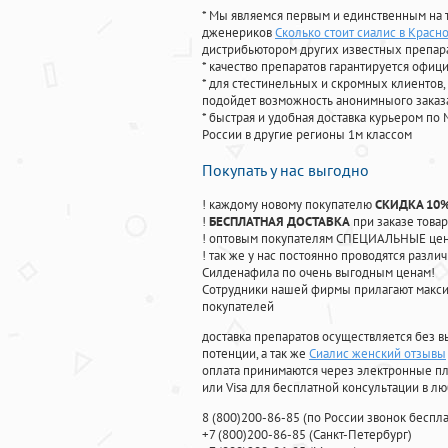
* Мы являемся первым и единственным на 
дженериков
Сколько стоит сиалис в Красн
дистрибьютором других известных препар
* качество препаратов гарантируется офи
* для стестинельных и скромных клиентов,
подойдет возможность анонимныого заказа
* быстрая и удобная доставка курьером по 
России в другие регионы 1м классом
Покупать у нас выгодно
! каждому новому покупателю
СКИДКА 10
!
БЕСПЛАТНАЯ ДОСТАВКА
при заказе товар
! оптовым покупателям СПЕЦИАЛЬНЫЕ цены
! так же у нас постоянно проводятся раз
Силденафила по очень выгодным ценам!
Cотрудники нашей фирмы прилагают макси
покупателей
доставка препаратов осуществляется без в
потенции, а так же
Сиалис женский отзывы
оплата принимаются через электронные пл
или Visa для бесплатной консультации в л
8
(800
)200-86-85
(
по России звонок беспла
+7
(800
)200-86-85
(
Санкт-Петербург)