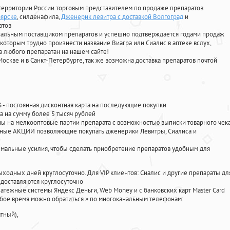
территории России торговым представителем по продаже препаратов
оярске
, силденафила
,
Дженерик левитра с доставкой Волгоград
и
атов
циальным поставщиком препаратов и успешно подтверждается годами продаж
 которым трудно произнести название Виагра или Сиалис в аптеке вслух,
 любого препаратан на нашем сайте!
Москве и в Санкт-Петербурге, так же возможна доставка препаратов почтой
%
- постоянная дисконтная карта на последующие покупки
а на сумму более 5 тысяч рублей
 на мелкооптовые партии препарата с возможностью выписки товарного чек
личные АКЦИИ позволяющие покупать дженерики Левитры, Сиалиса и
мальные усилия, чтобы сделать приобретение препаратов удобным для
ыходных дней круглосуточно. Для VIP клиентов: Сиалис и другие препараты дл
доставляются круглосуточно
атежные системы Яндекс Деньги, Web Money и с банковских карт Master Card
юбое время можно обратиться
»
по многоканальным телефонам:
тный),