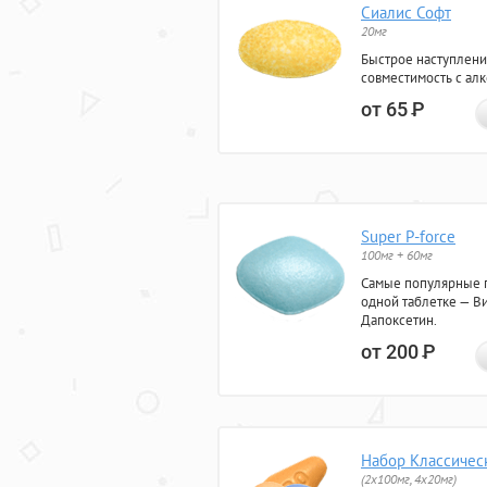
Сиалис Софт
20мг
Быстрое наступлени
совместимость с ал
от 65
Р
Super P-force
100мг + 60мг
Самые популярные 
одной таблетке — Ви
Дапоксетин.
от 200
Р
Набор Классичес
(2x100мг, 4x20мг)