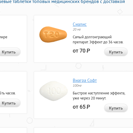
ешёвые таблетки топовых медицинских брендов с доставкой
Сиалис
20 мг
мире
Самый долгоиграющий
препарат. Эффект до 36 часов.
от 70
Р
Купить
Купить
Виагра Софт
100мг
ть часов.
Быстрое наступление эффекта,
уже через 20 минут.
Купить
от 65
Р
Купить