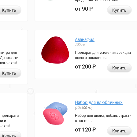
от 90
Р
Купить
Купить
Аванафил
100 мг
евитра для
Препарат для усиления эрекции
 Дапоксетин
нового поколения!
вого акта!
от 200
Р
Купить
Купить
Набор для влюбленных
(10х100 мг)
 препараты
Набор для двоих, добавь страсти
ии и
в постель!
 акта!
от 120
Р
Купить
Купить