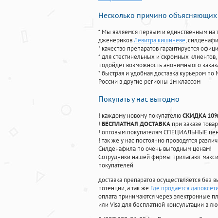
Несколько причино объясняющих 
* Мы являемся первым и единственным на 
дженериков
Левитра кишиневе
, силденаф
* качество препаратов гарантируется офи
* для стестинельных и скромных клиентов,
подойдет возможность анонимныого заказа
* быстрая и удобная доставка курьером по 
России в другие регионы 1м классом
Покупать у нас выгодно
! каждому новому покупателю
СКИДКА 10
!
БЕСПЛАТНАЯ ДОСТАВКА
при заказе товар
! оптовым покупателям СПЕЦИАЛЬНЫЕ цены
! так же у нас постоянно проводятся раз
Силденафила по очень выгодным ценам!
Cотрудники нашей фирмы прилагают макси
покупателей
доставка препаратов осуществляется без в
потенции, а так же
Где продается дапоксет
оплата принимаются через электронные пл
или Visa для бесплатной консультации в л