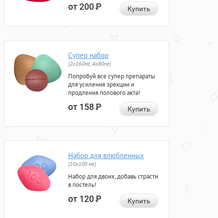
от 200
Р
Купить
Супер набор
(2х160мг, 4х80мг)
Попробуй все супер препараты
для усиления эрекции и
продления полового акта!
от 158
Р
Купить
Набор для влюбленных
(10х100 мг)
Набор для двоих, добавь страсти
в постель!
от 120
Р
Купить