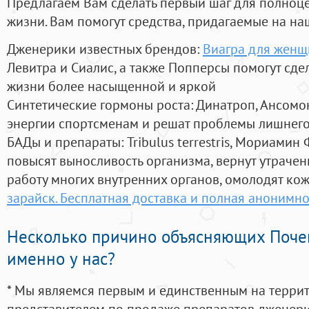
Предлагаем Вам сделать первый шаг для полноц
жизни. Вам помогут средства, придагаемые на на
Дженерики известных брендов:
Виагра для женщ
Левитра и Сиалис, а также Попперсы помогут сд
жизни более насыщенной и яркой
Синтетические гормоны роста
: Динатроп, Ансомо
энергии спортсменам и решат проблемы лишнего
БАДы и препараты:
Tribulus terrestris, Мориамин
повысят выносливость организма, вернут утрачен
работу многих внутренних органов, омолодят кожу
зарайск. Бесплатная доставка и полная анонимн
Несколько причино объясняющих Поче
именно у нас?
* Мы являемся первым и единственным на терри
представителем по продаже препаратов дженер