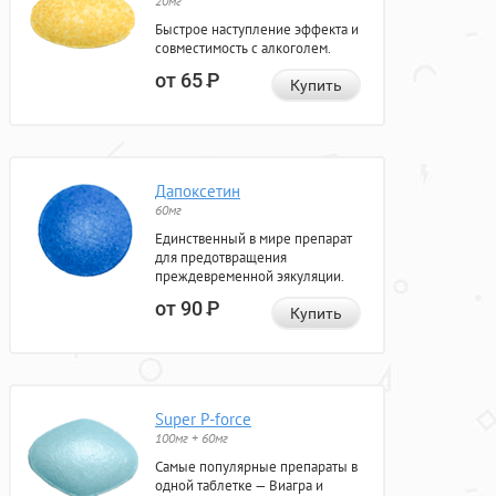
20мг
Быстрое наступление эффекта и
совместимость с алкоголем.
от 65
Р
Купить
Дапоксетин
60мг
Единственный в мире препарат
для предотвращения
преждевременной эякуляции.
от 90
Р
Купить
Super P-force
100мг + 60мг
Самые популярные препараты в
одной таблетке — Виагра и