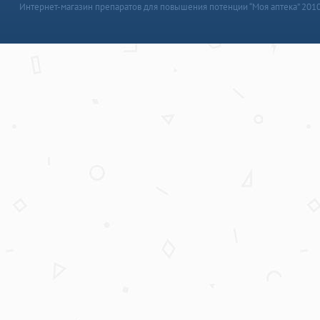
Интернет-магазин препаратов для повышения потенции “Моя аптека” 201