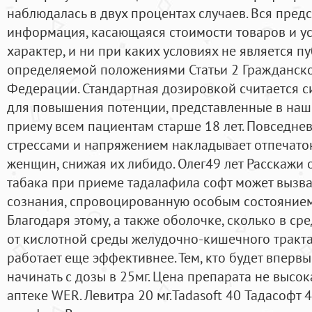
наблюдалась в двух процентах случаев. Вся пред
информация, касающаяся стоимости товаров и ус
характер, и ни при каких условиях не является п
определяемой положениями Статьи 2 Гражданско
Федерации. Стандартная дозировкой считается сиа
для повышения потенции, представленные в наше
приему всем пациентам старше 18 лет. Повседне
стрессами и напряжением накладывает отпечато
женщин, снижая их либидо. Олег49 лет Расскажи 
табака при приеме тадалафила софт может вызв
сознания, спровоцированную особым состоянием
Благодаря этому, а также оболочке, сколько в ср
от кислотной среды желудочно-кишечного тракта,
работает еще эффективнее. Тем, кто будет впервы
начинать с дозы в 25мг. Цена препарата не высок
аптеке WER. Левитра 20 мг.Tadasoft 40 Тадасофт 