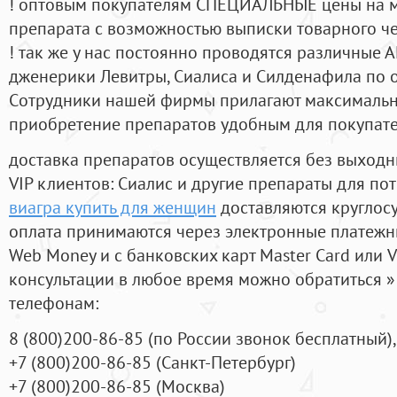
! оптовым покупателям СПЕЦИАЛЬНЫЕ цены на 
препарата с возможностью выписки товарного ч
! так же у нас постоянно проводятся различные
дженерики Левитры, Сиалиса и Силденафила по 
Cотрудники нашей фирмы прилагают максимальны
приобретение препаратов удобным для покупат
доставка препаратов осуществляется без выходн
VIP клиентов: Сиалис и другие препараты для пот
виагра купить для женщин
доставляются круглос
оплата принимаются через электронные платежн
Web Money и с банковских карт Master Card или V
консультации в любое время можно обратиться
телефонам:
8
(800
)200-86-85
(
по России звонок бесплатный),
+7
(800
)200-86-85
(
Санкт-Петербург)
+7
(800
)200-86-85
(
Москва)